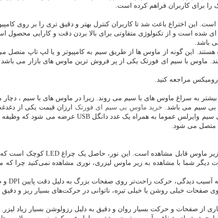
را برای کاربران فراهم کرده است.
 شده است و از تکنولوژی متفاوتی برای بالا بردن دقت و کارایی محصول اس
ی باشد.
ستند. این گونه از ماوس ها از طریق سیم به کامپیوتر و یا لپ تاپ متصل م
 ماوس با سیم ای فورتک یکی از پر فروش ترین ماوس های بازار می باشد که د
ورومیکس مراجعه کنید.
 ، بیشتر به سراغ ماوس های با سیم می روند. زیرا در ماوس های با سیم ، دچا
 بی سیم می باشد.
خرید ماوس بی سیم ای فورتک
ارزان قیمت یکی از دغدغه 
ی سیم وایرلس عموما به همراه یک عدد دانگل
USB
عرضه می شود که وظیفه انت
ه متصل می شود.
ز زیر ماوس قابل مشاهده است. این نور، حاصل یک چراغ
LED
کوچک است که زی
رت دیگر شما با مشاهده به زیر ماوس لیزری، نوری مشاهده نمی‌کنید چرا که م
به آسیب دیدگی، حرکت راحت‌تر روی صفحات بزرگ به دلیل دقت پایین
DPI
و 
ی صفحات خیلی روشن یا خیلی تیره، ناتوانی در حرکت‌های بسیار ریز و دقیق ب
ی از صفحات و حرکت بسیار روان و دقیق به دلیل رزولوشن بسیار زیاد لیزر
.