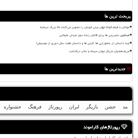
پربحث ترین ها
جوانان با فیلم کوتاه جهان بینی خویش را تصویر می کنند خلأ بزرگ سرمایه
هیاهوی سلبریتی ها برای قاتلان زنده سوز میدان علیخانی
چند داستان از سامورایی ها، گرمی ها و داستان هفت سال دوری از موسیقی!
مریم همتیان بازیگر جوان سینما و تئاتر درگذشت
جدیدترین ها
مد
جشن
بازیگر
ایران
رپورتاژ
فرهنگ
جشنواره
رپورتاژهای کاراموند
راهنمای کامل استفاده از پایه سرفیس پرو