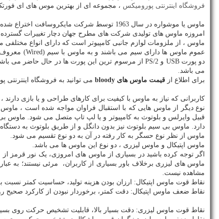
فروشگاه اینترنتی پورومیکس
، مجموعه ای از بهترین موس های ای فورتک 
ماوس یا موشواره در سال 1963 توسط شرکت مایکروسافت اختراع شده است. این اختراع باعث شد تا کاربران کنترل بهتر و دقیق تری را بر روی کامپیوتر داشته باشند.
امروزه ماوس های تولیدی شرکت های مطرح جهان دچار تغییرات گسترده ای
ماوس ، از ملزومات لوازم جانبی کامپیوتر است که دارای انواع مختلفی م
عموم ماوس ها دارای سیم می باشند و به ماوس با سیم (
Wired
) معروف ه
دو پورت
USB
و
PS/2
از مرسوم ترین این پورت ها در حال حاضر می باشند.
می باشد.
برای اطلاع از
قیمت ماوس های
bloody
می توانید به فروشگاه اینترنتی پ
کاربرانی که نیاز به ماوس با کیفیت برای کارهای طراحی و یا بازی دارند
نوع دیگر از ماوس هایی که با استقبال فراوان مواجه شده است ، ماوس
قبیل وایرلس و بلوتوث به کامپیوتر و یا لپ تاپ متصل می شود. ماوس ب
دارد. ماوس بی سیم بلوتوث نیز بدون دانگل و از طریق بلوتوث به دستگا
ماوس از نظر نوع حسگر به کار رفته در آن به دو نوع تقسیم می شود.
ماوس اپتیکال و ماوس لیزری ، دو نوع این ماوس ها می باشد.
اگر توجه کرده باشید در بسیاری از ماوس های امروزی، یک نور قرمز ا
ماوس های لیزری برخلاف باور بسیاری از کاربران، مرئی نیستند؛ به عبا
مشاهده نیست.
نقاط قوت ماوس اپتیکال: ارزان بودن هزینه تولید، حساسیت کمتر نسبت 
نقاط ضعف ماوس اپتیکال: دقت کمتر، برخوردار نبودن از کارکرد صحیح رو
نقاط قوت ماوس لیزری: دقت بسیار بالا، قابلیت تشخیص حرکت روی بسیار