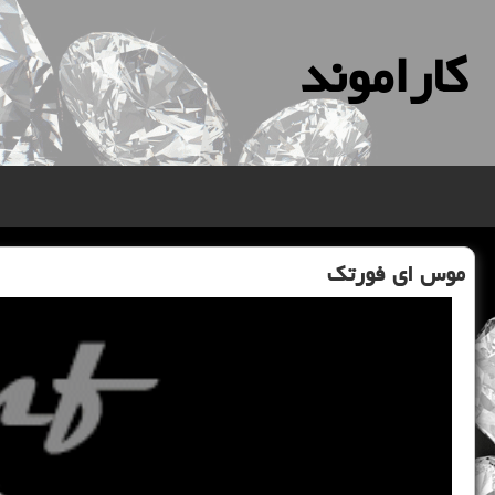
كاراموند
موس ای فورتك