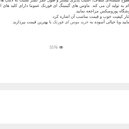
ح شیشه‌ای شفاف، آسیب پذیری بیشتر و طول عمر کمتر نسبت به لامپ ها
 تولید آن می کند. ماوس های گیمینگ ای فورتک عموما دارای کلید های اض
وشگاه پورومیکس مراجعه نمایید.
کنار کیفیت خوب و قیمت مناسب آن اشاره کرد.
یید وبا خیالی آسوده به
خرید موس ای فورتک
با بهترین قیمت بپردازید.
5576