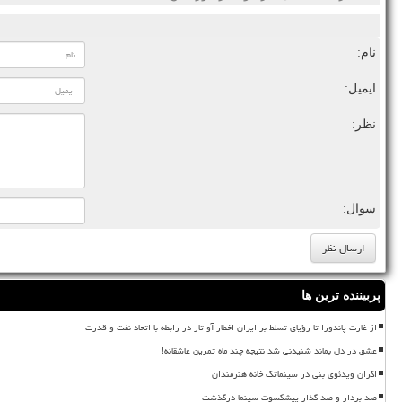
نام:
ایمیل:
نظر:
سوال:
پربیننده ترین ها
از غارت پاندورا تا رؤیای تسلط بر ایران اخطار آواتار در رابطه با اتحاد نفت و قدرت
عشق در دل بماند شنیدنی شد نتیجه چند ماه تمرین عاشقانه!
اکران ویدئوی بنی در سینماتک خانه هنرمندان
صدابردار و صداگذار پیشکسوت سینما درگذشت