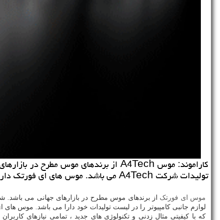
كاراموند: موس A4Tech از برندهای موس م
تولیدات شركت A4Tech می باشد. موس های ای فورتك دارای دو نوع موس بی سیم ای فورتك و موس با سیم ای فورتك می باشد.
موس ای فورتک
از برندهای موس مطرح در بازارهای جهانی می باشد. 
لوازم جانبی کامپیوتر را در لیست تولیدات خود دارا می باشد. موس ها
که با کیفیتی مثال زدنی و تکنولوژی های جدید ، تمامی نیازهای کاربر