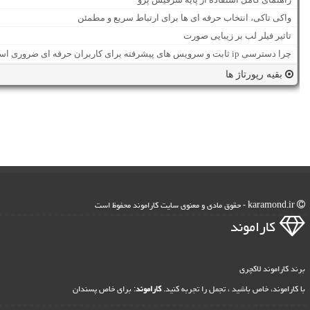
واکی تاکی، انتخاب حرفه ای ها برای ارتباط سریع و مطمئن
تاثیر فیلر لب بر زیبایی صورت
چرا دسترسی ip ثابت و سرویس های پیشرفته برای کاربران حرفه ای ضروری است؟
بقیه رپورتاژ ها
karamond.ir - حقوق مادی و معنوی سایت كاراموند محفوظ است
كاراموند
برند کاراموند لاکچری
با کاراموند، خاص باشید ، تجمل را تجربه کنید.
کاراموند
: برای خاص پسندان