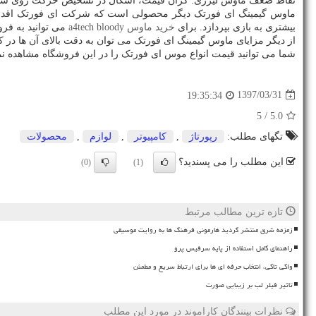
نقاط ضعف ماوس لیزری: گران قیمت، اشکال در تشخیص حرکت روی سطو
ماوس گیمینگ ای فورتک دیگر محصولی است که شرکت ای فورتک اقدام به
بیشتری به بازی بپردازد. برای
خرید ماوس
a4tech bloody
می توانید به فر
از دیگر مزایای ماوس گیمینگ ای فورتک می توان به دقت بالای آن ها در 
شما می توانید قیمت انواع موس ای فورتک را در این فروشگاه مشاهده نما
1397/03/31
19:35:34
/ 5
5.0
تگهای مطلب:
رپورتاژ
,
كامپیوتر
,
لوازم
,
محصولات
این مطلب را می پسندید؟
(0)
(1)
تازه ترین مطالب مرتبط
زمزمه شرق منتشر گردید هارمونی فرهنگ ها به روایت موسیقی
راهنمای کامل استفاده از پایه سرفیس پرو
واکی تاکی، انتخاب حرفه ای ها برای ارتباط سریع و مطمئن
تاثیر فیلر لب بر زیبایی صورت
نظرات بینندگان کاراموند در مورد این مطلب