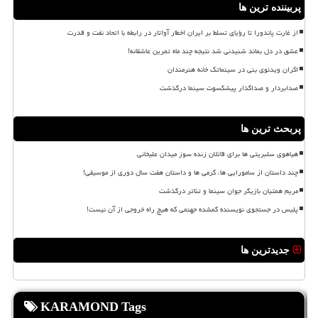
پربیننده ترین ها
از غارت پاندورا تا رؤیای تسلط بر ایران اخطار آواتار در رابطه با اتحاد نفت و قدرت
عشق در دل بماند شنیدنی شد نتیجه چند ماه تمرین عاشقانه!
اکران ویدئوی بنی در سینماتک خانه هنرمندان
صدابردار و صداگذار پیشکسوت سینما درگذشت
پربحث ترین ها
هیاهوی سلبریتی ها برای قاتلان زنده سوز میدان علیخانی
چند داستان از سامورایی ها، گرمی ها و داستان هفت سال دوری از موسیقی!
مریم همتیان بازیگر جوان سینما و تئاتر درگذشت
پلیس در جستجوی نویسنده گمشده جهنمی که هیچ راه خروجی از آن نیست!
جدیدترین ها
KARAMOND Tags