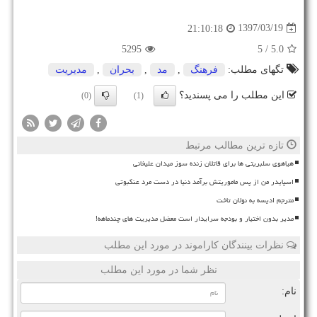
1397/03/19
21:10:18
5295
/ 5
5.0
تگهای مطلب:
فرهنگ
,
مد
,
بحران
,
مدیریت
این مطلب را می پسندید؟
(0)
(1)
تازه ترین مطالب مرتبط
هیاهوی سلبریتی ها برای قاتلان زنده سوز میدان علیخانی
اسپایدر من از پس ماموریتش برآمد دنیا در دست مرد عنکبوتی
مترجم ادیسه به نولان تاخت
مدیر بدون اختیار و بودجه سرایدار است معضل مدیریت های چندماهه!
نظرات بینندگان کاراموند در مورد این مطلب
نظر شما در مورد این مطلب
نام: