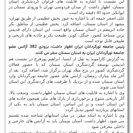
این نشست با اشاره به قابلیت های فراوان گردشگری استان
سمنان، اظهار داشت: از میدان فردوسی تهران تا ورودی سمنان در
ایوانكی حدود 40 دقیقه راه است.
علی اصغر جمعه ای با اشاره به عبور بخش عظیمی از طریق تهران-
مشهد از استان سمنان، اضافه كرد: بخش عظیمی از مناطق بكر
جاده ابریشم در استان سمنان واقع است. این استان دارای قدیمی
ترین مساجد كشور، جنگل، كویر، طبیعت بكر و جاذبه های تاریخی و
طبیعی قابل توجه است.
رئیس جامعه تورگردانان ایران اظهار داشت: بزودی 382 آژانس عضو
جامعه تورگردانان ایران به استان سمنان سفر می كنند.
به گزارش كاراموند به نقل از ایسنا، ابراهیم پورفرج در نشست هم
اندیشی توسعه گردشگری استان سمنان كه با حضور فعالان
گردشگری كشور در برج میلاد تهران برگزار شد، اضافه كرد: بعد از
آخر ماه مبارك رمضان، آژانس های عضور جامعه تورگردانان وارد
استان سمنان شده و از نزدیك با ظرفیت های گردشگری این استان
آشنا می شوند.
وی با اشاره به قابلیت های استان سمنان اظهار داشت: وسعت بالا،
آثار تاریخی متنوع و برخورداری از پارك های ملی همچون جاذبه های
این استان است و بر این اساس، استان سمنان باید به یكی از
استانهای پربازدید كشور تبدیل گردد.
وی با اشاره به اینكه سفر، در میان استانهای شناخته شده تقسیم
می شود، اظهار داشت: استان سمنان باید به آژانس های خارجی و
داخلی معرفی شود.
پورفرج، یكی از مهم ترین راههای تبدیل استان سمنان به مقصد سفر