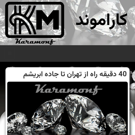
کاراموند
منو
40 دقیقه راه از تهران تا جاده ابریشم