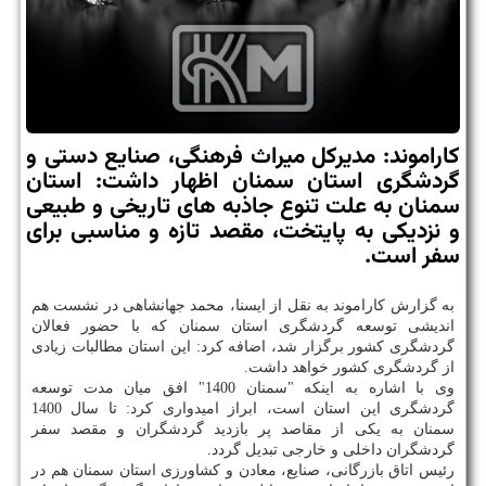
كاراموند: مدیركل میراث فرهنگی، صنایع دستی و
گردشگری استان سمنان اظهار داشت: استان
سمنان به علت تنوع جاذبه های تاریخی و طبیعی
و نزدیكی به پایتخت، مقصد تازه و مناسبی برای
سفر است.
به گزارش كاراموند به نقل از ایسنا، محمد جهانشاهی در نشست هم
اندیشی توسعه گردشگری استان سمنان كه با حضور فعالان
گردشگری كشور برگزار شد، اضافه كرد: این استان مطالبات زیادی
از گردشگری كشور خواهد داشت.
وی با اشاره به اینكه "سمنان 1400" افق میان مدت توسعه
گردشگری این استان است، ابراز امیدواری كرد: تا سال 1400
سمنان به یكی از مقاصد پر بازدید گردشگران و مقصد سفر
گردشگران داخلی و خارجی تبدیل گردد.
رئیس اتاق بازرگانی، صنایع، معادن و كشاورزی استان سمنان هم در