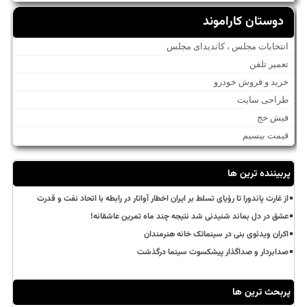
دوستان کاراموند
انتخابات مجلس ، کاندیدای مجلس
تعمیر تلفن
خرید و فروش خودرو
طراحی سایت
فیش حج
قیمت بیسیم
پربیننده ترین ها
از غارت پاندورا تا رؤیای تسلط بر ایران اخطار آواتار در رابطه با اتحاد نفت و قدرت
عشق در دل بماند شنیدنی شد نتیجه چند ماه تمرین عاشقانه!
اکران ویدئوی بنی در سینماتک خانه هنرمندان
صدابردار و صداگذار پیشکسوت سینما درگذشت
پربحث ترین ها