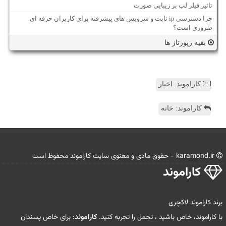
تاثیر فیلر لب بر زیبایی صورت
چرا دسترسی ip ثابت و سرویس های پیشرفته برای کاربران حرفه ای
ضروری است؟
بقیه رپورتاژ ها
کاراموند: اخبار
کاراموند: خانه
karamond.ir - حقوق مادی و معنوی سایت كاراموند محفوظ است
كاراموند
برند کاراموند لاکچری
با کاراموند، خاص باشید ، تجمل را تجربه کنید.
کاراموند
: برای خاص پسندان