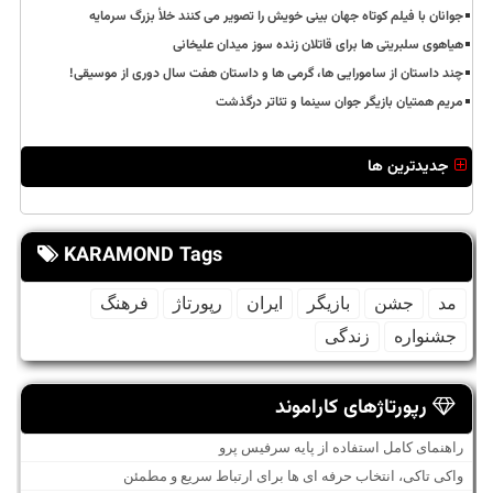
جوانان با فیلم کوتاه جهان بینی خویش را تصویر می کنند خلأ بزرگ سرمایه
هیاهوی سلبریتی ها برای قاتلان زنده سوز میدان علیخانی
چند داستان از سامورایی ها، گرمی ها و داستان هفت سال دوری از موسیقی!
مریم همتیان بازیگر جوان سینما و تئاتر درگذشت
جدیدترین ها
KARAMOND Tags
مد
جشن
بازیگر
ایران
رپورتاژ
فرهنگ
جشنواره
زندگی
رپورتاژهای کاراموند
راهنمای کامل استفاده از پایه سرفیس پرو
واکی تاکی، انتخاب حرفه ای ها برای ارتباط سریع و مطمئن