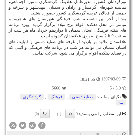
تورگردانان كشور، مدیرعامل هلدینگ گردشگری تامین اجتماعی،
نماینده شهرهای گرمسار و آرادان و سمنان، مهدیشهر و سرخه و
جمعی از فعالان عرصه گردشگری كشور حضور داشتند.
بعد از آخر این نشست، شب فرهنگی شهرستان های شاهرود و
میامی در محل دهكده اقوام برج میلاد برگزار گردید. ویژه برنامه
های هفته فرهنگی استان سمنان تا دوازدهم خرداد ماه هر شب از
ساعت 9 تا 2 صبح به روی علاقمندان گشوده است.
علاقمندان علاوه بر بازدید از غرفه های صنایع دستی و قابلیت های
استان سمنان می توانند هر شب در برنامه های فرهنگی و آئینی كه
در فضای دهكده اقوام برگزار می شود،
شركت
نمایند.
1397/03/09
18:21:56
5666
/ 5
5.0
تگهای مطلب:
صنایع دستی
,
فرهنگ
,
گردشگری
,
مد
این مطلب را می پسندید؟
(0)
(1)
تازه ترین مطالب مرتبط