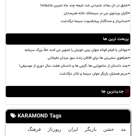
عشق در دل بماند شنیدنی شد نتیجه چند ماه تمرین عاشقانه!
اکران ویدئوی بنی در سینماتک خانه هنرمندان
صدابردار و صداگذار پیشکسوت سینما درگذشت
پربحث ترین ها
جوانان با فیلم کوتاه جهان بینی خویش را تصویر می کنند خلأ بزرگ سرمایه
هیاهوی سلبریتی ها برای قاتلان زنده سوز میدان علیخانی
چند داستان از سامورایی ها، گرمی ها و داستان هفت سال دوری از موسیقی!
مریم همتیان بازیگر جوان سینما و تئاتر درگذشت
جدیدترین ها
KARAMOND Tags
مد
جشن
بازیگر
ایران
رپورتاژ
فرهنگ