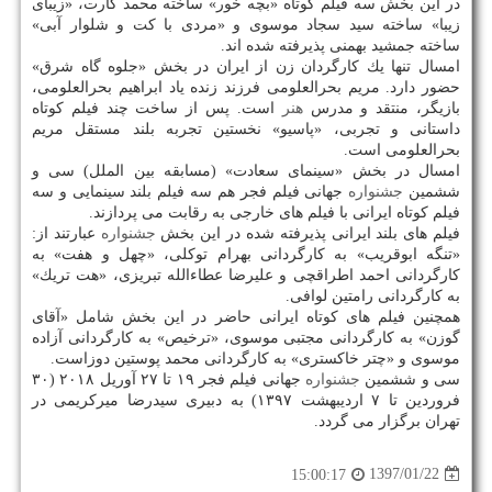
در این بخش سه فیلم كوتاه «بچه خور» ساخته محمد كارت، «زیبای
زیبا» ساخته سید سجاد موسوی و «مردی با كت و شلوار آبی»
ساخته جمشید بهمنی پذیرفته شده اند.
امسال تنها یك كارگردان زن از ایران در بخش «جلوه گاه شرق»
حضور دارد. مریم بحرالعلومی فرزند زنده یاد ابراهیم بحرالعلومی،
بازیگر، منتقد و مدرس
هنر
است. پس از ساخت چند فیلم كوتاه
داستانی و تجربی، «پاسیو» نخستین تجربه بلند مستقل مریم
بحرالعلومی است.
امسال در بخش «سینمای سعادت» (مسابقه بین الملل) سی و
ششمین
جشنواره
جهانی فیلم فجر هم سه فیلم بلند سینمایی و سه
فیلم كوتاه ایرانی با فیلم های خارجی به رقابت می پردازند.
فیلم های بلند ایرانی پذیرفته شده در این بخش
جشنواره
عبارتند از:
«تنگه ابوقریب» به كارگردانی بهرام توكلی، «چهل و هفت» به
كارگردانی احمد اطراقچی و علیرضا عطاءالله تبریزی، «هت تریك»
به كارگردانی رامتین لوافی.
همچنین فیلم های كوتاه ایرانی حاضر در این بخش شامل «آقای
گوزن» به كارگردانی مجتبی موسوی، «ترخیص» به كارگردانی آزاده
موسوی و «چتر خاكستری» به كارگردانی محمد پوستین دوزاست.
سی و ششمین
جشنواره
جهانی فیلم فجر ۱۹ تا ۲۷ آوریل ۲۰۱۸ (۳۰
فروردین تا ۷ اردیبهشت ۱۳۹۷) به دبیری سیدرضا میركریمی در
تهران برگزار می گردد.
1397/01/22
15:00:17