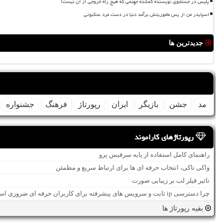
پلیس در جستجوی نویسنده گمشده جهنمی که هیچ راه خروجی از آن نیست!
اسپایدر من از پس ماموریتش برآمد دنیا در دست مرد عنکبوتی
جدیدترین ها
مد
جشن
بازیگر
ایران
رپورتاژ
فرهنگ
جشنواره
رپورتاژهای کاراموند
راهنمای کامل استفاده از پایه سرفیس پرو
واکی تاکی، انتخاب حرفه ای ها برای ارتباط سریع و مطمئن
تاثیر فیلر لب بر زیبایی صورت
چرا دسترسی ip ثابت و سرویس های پیشرفته برای کاربران حرفه ای ضروری است؟
بقیه رپورتاژ ها