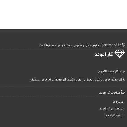
karamond.ir - حقوق مادی و معنوی سایت كاراموند محفوظ است
كاراموند
برند کاراموند لاکچری
با کاراموند، خاص باشید ، تجمل را تجربه کنید.
کاراموند
: برای خاص پسندان
صفحات كاراموند
درباره ما
تبلیغات در كاراموند
آرشیو كاراموند