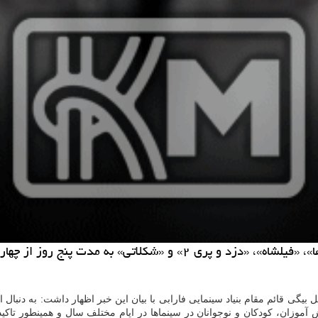
به گزارش كاراموند فیلم های «قهرمانان كوچك»، «دنیای كیف ها»، «فیلش
 بیگی قائم مقام بنیاد سینمایی فارابی با بیان این خبر اظهار داشت: به د
آموزان، كودكان و نوجوانان در سینماها در ایام مختلف سال و همینطور تاكی