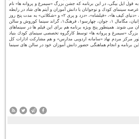
 قول ایل بیگی، در این برنامه كه جشن بزرگ «سیمرغ و پروانه ها» نام
رصه سینمای كودك و نوجوانان با دانش آموزان و آیتم های شاد در رابطه
با جشن های پیروزی انقلاب شكوهمند اسلامی و دهه فجر پیش بینی شده است. قائم مقام بنیاد سینمایی فارابی اضافه كرد: فیلم های «قهرمانان كوچك»، «دنیای كیف ها»، «فیلشاه»، «دزد و پری ۲» و «شكلاتی» به مدت پنج روز
در تهران شامل تماشا، كیان، راگا، ماندانا، استقلال، اریكه ایرانیان، مگامال ۱، جوان، چهارسو۱، فرهنگ۱، گراند سینما كوروش و سالن
می شوند. همینطور پنج ویژه برنامه هم برای این فیلم ها در سینماهای
 بزرگ «سیمرغ و پروانه ها» توسط كارگروه تخصصی سینمای كودك بنیاد
ور مركز مردم نهاد «سامانه اردویی مدارس» و هم مشاركت ادارات كل
ین برنامه و انجام هماهنگی حضور دانش آموزان خود در سالن های سینما