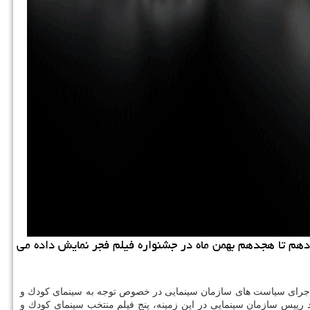
اه»، «دزد و پری ۲» و «شكلاتی» به مدت پنج روز از چهاردهم تا هجدهم بهمن ماه در جشنواره فیلم فجر نمایش داده می
نبال اجرای سیاست های سازمان سینمایی در خصوص توجه به سینمای كودك و
د رییس سازمان سینمایی در این زمینه، پنج فیلم منتخب سینمای كودك و