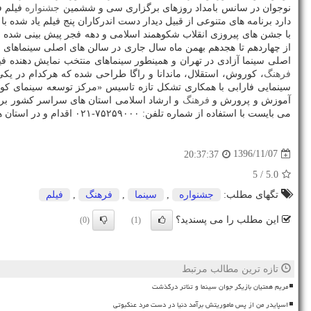
نوجوان در سانس بامداد روزهای برگزاری سی و ششمین
جشنواره
فیلم ف
دارد برنامه های متنوعی از قبیل دیدار دست اندركاران پنج فیلم یاد شده 
از چهاردهم تا هجدهم بهمن ماه سال جاری در سالن های اصلی سینماهای
اصلی سینما آزادی در تهران و همینطور سینماهای منتخب نمایش دهنده ف
فرهنگ
، كوروش، استقلال، ماندانا و راگا طراحی شده كه هركدام در ی
سینمایی فارابی با همكاری تشكل تازه تاسیس «مركز توسعه سینمای كو
آموزش و پرورش و
فرهنگ
و ارشاد اسلامی استان های سراسر كشور برگزا
می بایست با استفاده از شماره تلفن: ۷۵۲۵۹۰۰۰-۰۲۱ اقدام و در استان ها هم با استفاده از ادارات كل آموزش و پرورش استان مربوطه اقدام نمایند.
1396/11/07
20:37:37
/ 5
5.0
تگهای مطلب:
جشنواره
,
سینما
,
فرهنگ
,
فیلم
این مطلب را می پسندید؟
(0)
(1)
تازه ترین مطالب مرتبط
مریم همتیان بازیگر جوان سینما و تئاتر درگذشت
اسپایدر من از پس ماموریتش برآمد دنیا در دست مرد عنکبوتی