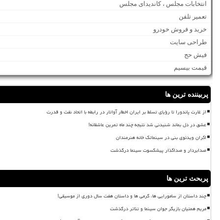
انتخابات مجلس ، کاندیدای مجلس
تعمیر تلفن
خرید و فروش خودرو
طراحی سایت
فیش حج
قیمت بیسیم
پربیننده ترین ها
از غارت پاندورا تا رؤیای تسلط بر ایران اخطار آواتار در رابطه با اتحاد نفت و قدرت
عشق در دل بماند شنیدنی شد نتیجه چند ماه تمرین عاشقانه!
اکران ویدئوی بنی در سینماتک خانه هنرمندان
صدابردار و صداگذار پیشکسوت سینما درگذشت
پربحث ترین ها
چند داستان از سامورایی ها، گرمی ها و داستان هفت سال دوری از موسیقی!
مریم همتیان بازیگر جوان سینما و تئاتر درگذشت