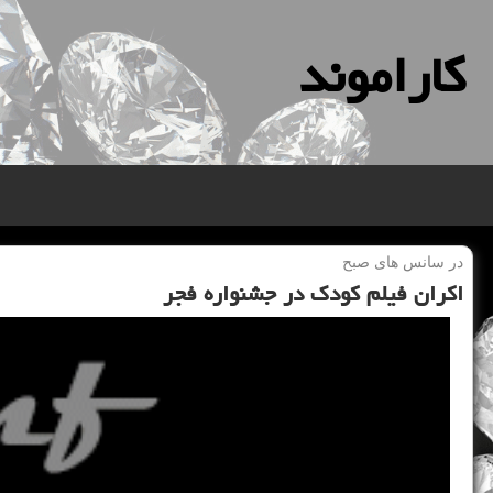
كاراموند
در سانس های صبح
اكران فیلم كودك در جشنواره فجر