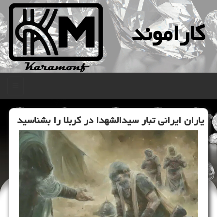
كاراموند
منو
یاران ایرانی تبار سیدالشهدا در کربلا را بشناسید