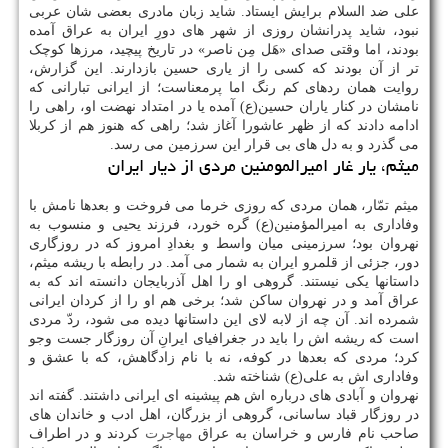
علی ضد السلام برایش ایستاد. شاید زبان مادری بعضی شان عربی
نبود، شاید پدرانشان روزی از شهر های دورِ ایران به عراق آمده
بودند، اما وقتی صدای «هَل مِن ناصر» در تاریخ پیچید، مرزها کوچک
تر از آن بودند که کسی را از یاری حسین بازدارند. این گزارش،
روایت همان ردهای کم رنگ اما پرمعناست؛ از ایرانی تبارانی که
نامشان در کنار یاران حسین(ع) آمده یا در امتداد نهضت او، راهی را
ادامه دادند که از ظهر عاشورا آغاز شد؛ راهی که هنوز هم از کربلا
می گذرد و به دل های بی قرار این سرزمین می رسد.
میثم، یار غار امیرالمومنین مردی از دیار ایران
میثم تمّار، همان مردی که روزی خرما می فروخت و بعدها نامش با
وفاداری به امیرالمؤمنین(ع) گره خورد، فرزند یحیی و منسوب به
نهروان بود؛ سرزمینی میان واسط و بغدادِ امروز که در روزگاری
دور، جزئی از قلمرو ایران به شمار می آمد. در رابطه با ریشه میثم،
داستانها یکی نیستند. گروهی او را اهل آذربایجان دانسته اند که به
عراق آمد و در نهروان ساکن شد؛ برخی هم او را از کردان ایرانی
شمرده اند. آن چه از لابه لای این داستانها دیده می شود، ردّ مردی
است که ریشه اش را باید در جغرافیای ایرانِ آن روزگار جست وجو
کرد؛ مردی که بعدها در کوفه، نه با نام زادگاهش، که با عشق و
وفاداری اش به علی(ع) شناخته شد.
نهروان و آبادی های درباره اش هم پیشینه ای ایرانی داشتند. گفته اند
در روزگار قباد ساسانی، گروهی از بزرگان، اهل ادب و خاندان های
صاحب نام فارس و خراسان به عراق
مهاجرت
کردند و در اطراف