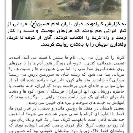
به گزارش کاراموند، میان یاران امام حسین(ع)، مردانی از
تبار ایرانی هم بودند که مرزهای قومیت و قبیله را کنار
زدند و راه کربلا را انتخاب کردند. آنان از کوفه تا کربلا،
وفاداری خویش را با جانشان روایت کردند.
کربلا را که ورق می زنی، نام ها بیشتر با قبیله می آیند؛ اسدی،
تمیمی، همدانی، کِندی… تاریخِ آن روزگار هنوز آدم ها را با مرزهای
روی نقشه امروز صدا نمی زد. اما میان همین نام ها و نسبت ها، ردّ
مردانی پیدا می شود که ریشه شان به سرزمین پارس می رسید؛
مردانی که شاید در متن های کهن، «ایرانی» خوانده نشده اند، اما از
میان موالی و خاندان هایی برخاسته بودند که ایران، خانه نخست یا
خاطره دورشان بود. آنها از هزاران فرسنگ آن سوی کوه ها و دشت
ها، برای تماشای یک نبرد نیامده بودند؛ راهی را برگزیده بودند که
انتهایش به خیمه های سوخته و نیزه های خونین می رسید.
بعضی نامشان در مقتل ها روشن مانده و بعضی، در غبار قرن ها،
فقط با اشاره ای کوتاه یا نسبی مبهم شناخته می شوند؛ اما همین
چند نشانه کافی است تا بفهمیم کربلا، میدان یک قوم و یک زبان نبود.
آن روز در دشت کربلا، کنار فرزند پیامبر، کسانی ایستاده بودند که
وطنشان فقط خاکِ زیر پا نبود؛ وطنشان حقیقتی بود که حسین بن