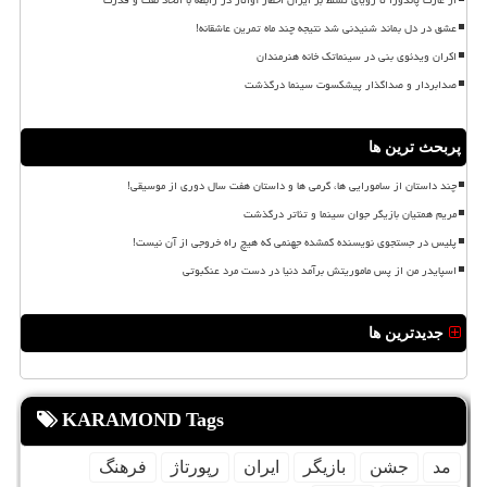
عشق در دل بماند شنیدنی شد نتیجه چند ماه تمرین عاشقانه!
اکران ویدئوی بنی در سینماتک خانه هنرمندان
صدابردار و صداگذار پیشکسوت سینما درگذشت
پربحث ترین ها
چند داستان از سامورایی ها، گرمی ها و داستان هفت سال دوری از موسیقی!
مریم همتیان بازیگر جوان سینما و تئاتر درگذشت
پلیس در جستجوی نویسنده گمشده جهنمی که هیچ راه خروجی از آن نیست!
اسپایدر من از پس ماموریتش برآمد دنیا در دست مرد عنکبوتی
جدیدترین ها
KARAMOND Tags
مد
جشن
بازیگر
ایران
رپورتاژ
فرهنگ