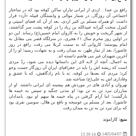
رافع بن عبدا... ازدی از ایرانی تبارانِ ساکن کوفه بود که در ساختار
اجتماعی آن روزگار، در شمار موالی و وابستگان قبیله «اَزد» قرار
داشت. او همراه مسلم بن کثیر ازدی، بعد از آن که فضای امنیتی و
کنترل سخت گیرانه عبیدالله بن زیاد را در کوفه پشت سر گذاشتند،
از شهر گریخت و خویش را به کاروان امام حسین(ع) رساند. این دو
در اولین روز محرم سال ۶۱ هجری، در منزلگاه قصر بنی مقاتل به
امام پیوستند؛ کاروانی که به سمت کربلا می رفت. رافع در روز
عاشورا، بعد از نماز ظهر، به میدان رفت و به شهادت رسید؛ او را از
آخرین شهیدان غیر بنی هاشم دانسته اند.
به اجمال، آنچه از لابه لای این داستانها دیده می شود، ردّ مردی
است که ریشه اش را باید در جغرافیای ایرانِ آن روزگار جست وجو
کرد؛ مردی که بعدها در کوفه، نه با نام زادگاهش، که با عشق و
وفاداری اش به علی(ع) شناخته شد.
نهروان و آبادی های در موردش هم پیشینه ای ایرانی داشتند. او از
مبارزان نبرد تن به تن بود؛ او مدتی جنگید و سپس به خیمه ها
بازگشت؛ اما آرام گرفتن در پناه خیمه ها سهم او نبود. بامدادان
عاشورا، بعد از مسلم بن عوسجه و نافع بن هلال، سومین نفری بود
که برای نبرد تن به تن به میدان رفت.
منبع:
كاراموند
1405/04/07
13:39:14