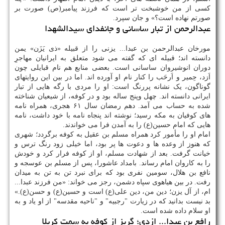
کسی از من خوشبخت تر است که فرزند پیامبر(ص) صورت بر
صورتم نهاده است؟» و جان سپرد.
عبدالرحمن از تبار ساسانی و جانفدای سیدالشهدا
مورخان عبدالرحمن بن عبدا... یزنی را از قبیله «ذی یَزَن» یمن
دانسته اند؛ قبیله ای که گفته می شود متعلق به ایرانیان مهاجرِ
دوران انوشیروان ساسانی است. بعضی منابع هم نام قبایلی چون
اَزد، حِمیر و اَرحَب را کنار نام او آورده اند. اما در بین این روایتهای
گوناگون، یک نشانه پررنگ است: او را مردی با رگه هایی از تبار
ایرانی دانسته اند. چهل وپنج ساله بود و در کوفه، از شیعیان شناخته
شده به حساب می آمد. دهم رمضان سال ۶۱ هجری، همراه نامه
های کوفیان به مکه رسید؛ نوشته اند پنجاه نامه با خود داشت، نامه
هایی که امام حسین(ع) را به آمدن فرا می خواندند.
امام او را مأمور کرد همراه مسلم بن عقیل به کوفه برگردد؛ شهری
که هنوز از وعده ها و دعوت ها پر بود، اما خیلی زود رنگ ترس و
خیانت گرفت. بعد از شهادت مسلم، او از کوفه فرار کرد و خودش
را به کاروان امام رساند. بامداد عاشورا، پس از مسلم بن عوسجه و
نافع بن هلال، سومین نفری بود که برای نبرد تن به تن به میدان
رفت. در بین هیاهوی سپاه دشمن، رجز می خواند: «من فرزند عبدا...
ام، از آل یزن؛ دین من، دین علی(ع) است و حسین(ع) و حسن(ع).»
بد نیست بدانید که در زیارت "رجبیه" و "ناحیه مقدسه" از او یاد و به
او سلام داده شده است.
رافع بن عبدا... ازدی؛ گریز از کوفه به سمت کربلا