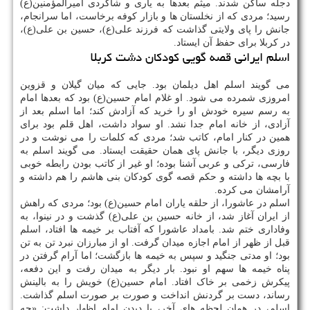
دجله ساکن شدند. میثم بعدها به یاری و شاگردی امیرالمؤمنین(ع)
رسید؛ مردی که از نخلستان ها و بازار کوفه برخاست، اما سرانجام،
جانش را پای ولایتی گذاشت که فرزند علی(ع)، حسین بن علی(ع)،
در کربلا برای حفظ آن ایستاد.
اسلم ایرانی قصه گویی کودکان دشت کربلا
می گویند اسلم اهل دیلمان بود. جایی که میان گیلان و قزوین
امروزی شمرده می شود. او غلام امام حسین(ع) بود که بعدها امام
به رسم سیره خودش او را خرید که آزادش کند؛ اما اسلم بعد از
آزادی، از خانه امام جدا نشد. او سواد داشت، اهل قلم بود برای
همین در کنار امام، کاتب شد؛ مردی که کلمات را می نوشت و در
روزی دیگر، با جانش پای همان حقیقت ایستاد. می گویند اسلم به
فارسی، ترکی و عربی آشنا بوده؛ او غیر از کاتب بودن رابطه خوبی
با بچه ها داشته و حکم قصه گوی کودکان بنی هاشم را هم داشته و
آرامشان می کرده.
اسلم در عاشورا، از حلقه یاران امام حسین(ع) بود؛ مردی که راهش
از ایران آغاز شد، از خانه حسین بن علی(ع) گذشت و در نینوا، به
وفاداری ختم شد. بامداد عاشورا که آفتاب بر خیمه ها افتاد، اسلم
قبل از ظهر از امام اجازه میدان گرفت. او از مبارزان نبرد تن به تن
بود؛ او مدتی جنگید و سپس به خیمه ها بازگشت؛ اما آرام گرفتن در
پناه خیمه ها سهم او نبود. بار دیگر به میدان رفت و این دفعه،
پیکرش زخمی بر خاک افتاد. امام حسین(ع) خویش را به بالینش
رساند، دست بر گردنش انداخت و صورت بر صورت اسلم گذاشت.
اسلم، در همان لحظه های آخر، با دیدن امام اظهار داشت: «چه