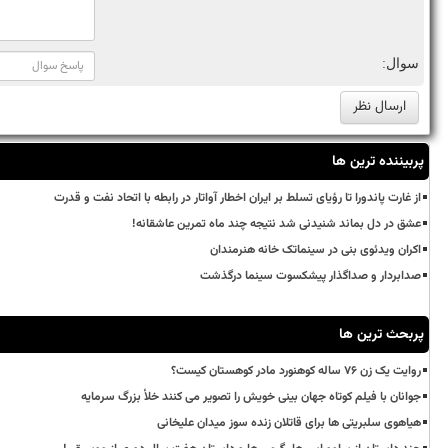
سوال:
پربیننده ترین ها
از غارت پاندورا تا رؤیای تسلط بر ایران اخطار آواتار در رابطه با اتحاد نفت و قدرت
عشق در دل بماند شنیدنی شد نتیجه چند ماه تمرین عاشقانه!
اکران ویدئوی بنی در سینماتک خانه هنرمندان
صدابردار و صداگذار پیشکسوت سینما درگذشت
پربحث ترین ها
روایت یک زن ۷۶ ساله کوهنورد مادر کوهستان کیست؟
جوانان با فیلم کوتاه جهان بینی خویش را تصویر می کنند خلأ بزرگ سرمایه
هیاهوی سلبریتی ها برای قاتلان زنده سوز میدان علیخانی