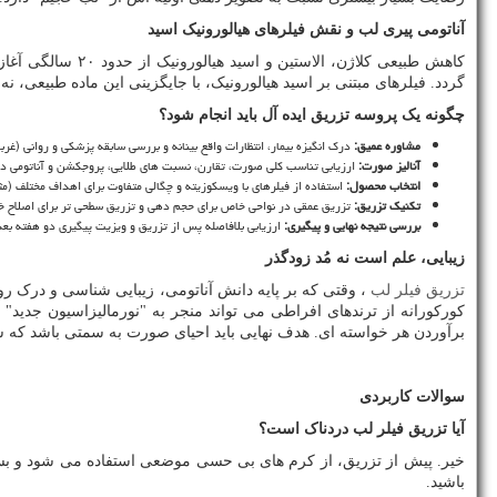
آناتومی پیری لب و نقش فیلرهای هیالورونیک اسید
کاهش طبیعی کلا
گردد. فیلرهای مبتنی بر اسید هیالورونیک، با جایگزینی این ماده طبیعی، ن
چگونه یک پروسه تزریق ایده آل باید انجام شود؟
مشاوره عمیق
:
درک انگیزه بیمار، انتظارات واقع بینانه و بررسی سابقه پزشکی و روانی (غرب
آنالیز صورت
:
ارزیابی تناسب کلی صورت، تقارن، نسبت های طلایی، پروجکشن و آناتومی دق
انتخاب محصول
:
استفاده از فیلرهای با ویسکوزیته و چگالی متفاوت برای اهداف مختلف (مثلا
تکنیک تزریق
:
تزریق عمقی در نواحی خاص برای حجم دهی و تزریق سطحی تر برای اصلاح خطوط
بررسی نتیجه نهایی و پیگیری
:
ارزیابی بلافاصله پس از تزریق و ویزیت پیگیری دو هفته بعد
زیبایی، علم است نه مُد زودگذر
تزریق فیلر لب
، وقتی که بر پایه دانش آناتومی، زیبایی شناسی و درک ر
کورکورانه از ترندهای افراطی می تواند منجر به "نورمالیزاسیون جدید
برآوردن هر خواسته ای. هدف نهایی باید احیای صورت به سمتی باشد که سا
سوالات کاربردی
آیا تزریق فیلر لب دردناک است؟
خیر. پیش از تزریق، از کرم های بی حسی موضعی استفاده می شود و بس
باشید.