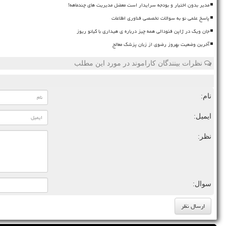
مدیر بدون اختیار و بودجه سرایدار است معضل مدیریت های چندماهه!
پاسخ علمی نو به سوالات تخصصی فناوری اطلاعات
جان ویک در ژاپن فئودالی همه چیز درباره ی هیداری با کیانو ریوز
آخرین وضعیت بهروز رضوی از زبان پزشک معالج
نظرات بینندگان کاراموند در مورد این مطلب
نام:
ایمیل:
نظر:
سوال: