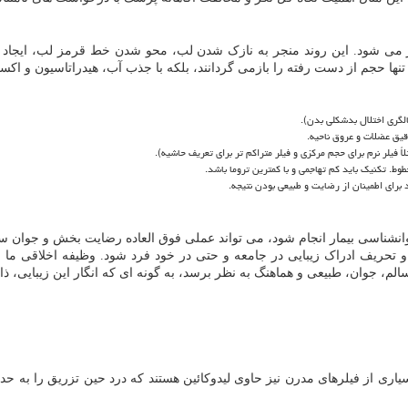
ژن، الاستین و اسید هیالورونیک از حدود ۲۰ سالگی آغاز می شود. این روند منجر به نازک شدن لب، 
ه تنها حجم از دست رفته را بازمی گردانند، بلکه با جذب آب، هیدراتاسیون و اکس
الگری اختلال بدشکلی بدن).
یق عضلات و عروق ناحیه.
ً فیلر نرم برای حجم مرکزی و فیلر متراکم تر برای تعریف حاشیه).
. تکنیک باید کم تهاجمی و با کمترین تروما باشد.
 برای اطمینان از رضایت و طبیعی بودن نتیجه.
وانشناسی بیمار انجام شود، می تواند عملی فوق العاده رضایت بخش و جوان سا
" و تحریف ادراک زیبایی در جامعه و حتی در خود فرد شود. وظیفه اخلاقی م
لم، جوان، طبیعی و هماهنگ به نظر برسد، به گونه ای که انگار این زیبایی، 
یاری از فیلرهای مدرن نیز حاوی لیدوکائین هستند که درد حین تزریق را ب