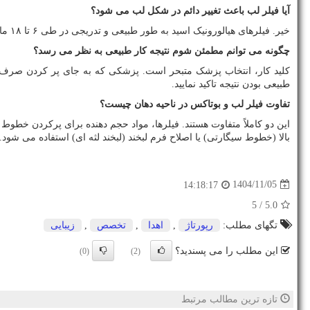
آیا فیلر لب باعث تغییر دائم در شکل لب می شود؟
خیر. فیلرهای هیالورونیک اسید به طور طبیعی و تدریجی در طی ۶ تا ۱۸ ماه (بسته به نوع محصول و متابولیسم بدن) جذب می شوند. اگر تزریق مجدد انجام نشود، لب ها به تدریج به حالت تقریبی قبل بازمی گردند.
چگونه می توانم مطمئن شوم نتیجه کار طبیعی به نظر می رسد؟
کلید کار، انتخاب پزشک متبحر است. پزشکی که به جای پر کردن صرف لب
طبیعی بودن نتیجه تاکید نمایید.
تفاوت فیلر لب و بوتاکس در ناحیه دهان چیست؟
این دو کاملاً متفاوت هستند. فیلرها، مواد حجم دهنده برای پرکردن خ
بالا (خطوط سیگارتی) یا اصلاح فرم لبخند (لبخند لثه ای) استفاده می
1404/11/05
14:18:17
/ 5
5.0
تگهای مطلب:
رپورتاژ
,
اهدا
,
تخصص
,
زیبایی
این مطلب را می پسندید؟
(0)
(2)
تازه ترین مطالب مرتبط