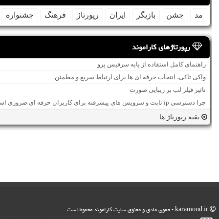
مد
جشن
بازیگر
ایران
رپورتاژ
فرهنگ
جشنواره
رپورتاژهای کاراموند
راهنمای کامل استفاده از پایه سرفیس پرو
واکی تاکی، انتخاب حرفه ای ها برای ارتباط سریع و مطمئن
تاثیر فیلر لب بر زیبایی صورت
چرا دسترسی ip ثابت و سرویس های پیشرفته برای کاربران حرفه ای ضروری است؟
بقیه رپورتاژ ها
karamond.ir - حقوق مادی و معنوی سایت كاراموند محفوظ است