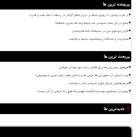
پربیننده ترین ها
از غارت پاندورا تا رؤیای تسلط بر ایران اخطار آواتار در رابطه با اتحاد نفت و قدرت
عشق در دل بماند شنیدنی شد نتیجه چند ماه تمرین عاشقانه!
اکران ویدئوی بنی در سینماتک خانه هنرمندان
صدابردار و صداگذار پیشکسوت سینما درگذشت
پربحث ترین ها
هیاهوی سلبریتی ها برای قاتلان زنده سوز میدان علیخانی
چند داستان از سامورایی ها، گرمی ها و داستان هفت سال دوری از موسیقی!
مریم همتیان بازیگر جوان سینما و تئاتر درگذشت
پلیس در جستجوی نویسنده گمشده جهنمی که هیچ راه خروجی از آن نیست!
جدیدترین ها