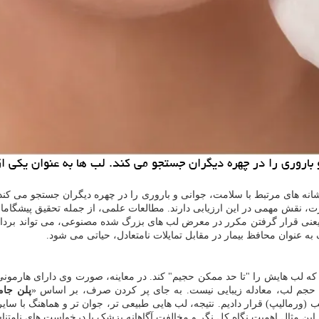
 و باروری را در چهره دیگران جستجو می کند. لب ها به عنوان یکی 
نشانه های مرتبط با سلامت، جوانی و باروری را در چهره دیگران جستجو می کن
ورت، نقش مهمی در این ارزیابی دارند. مطالعات علمی، از جمله تحقیق پیشگاما
یعنی قرار گرفتن مکرر در معرض لب های بزرگ شده مصنوعی، می تواند برداشت 
ه عنوان محافظ بیمار در مقابل تمایلات نامتعادل، حیاتی می شود.
ایی مراجعه کرد که لب هایش را "تا حد ممکن حجیم" کند. در معاینه، صورت وی دارای 
 حجم لب، معادله زیبایی نیست. به جای پر کردن صرف، بر اساس «
پلن جام
(ورمالیپ) قرار دادیم. نتیجه، لب هایی طبیعی تر، جوان تر و هماهنگ با سای
این مثال اهمیت نگاه کل نگر و مخالفت آگاهانه پزشک با درخواست های نامتن