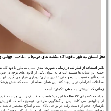
مغز انسان به طور ناخودآگاه نشانه های مرتبط با سلامت، جوانی
تاثیر استفاده از فیلر لب در زیبایی صورت
: مغز انسان به طور ناخودآگاه 
جمله این نشانه ها هستند. لب ها به عنوان یکی از کانون های توجه در ص
تحت تأثیر جنسیت بیننده و حتی "عادی سازی" دیداری قرار می گیرد. این 
مداخلات افراطی تر را ایجاد کند. این همان نقطه ای است که نقش پزشک ب
زمانی که "بیشتر" به معنی "کمتر" است
مراجعه کننده ای ۳۲ ساله با این درخواست به کلینیک زیب
از جذابیتش می کاهد. پس از گفتگویی طولانی، توضیح دادم که افزایش
بازسازی حجم از دست رفته در نواحی بالای لب و اصلاح مختصر حاشیه لب 
رضایت بسیار بیشتری نسبت به تصویر ذهنی اولیه اش از "لب حجیم" دارد. 