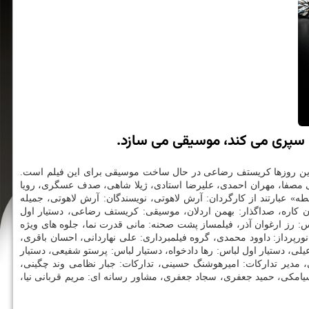
ا سپری می كند، موسیقی می سازد.
 و این روزها كریستف رضاعی در حال ساخت موسیقی برای این فیلم است.
كارگران فصلی است. هدیه تهرانی، علی مصفا، مهران احمدی، علیرضا استادی، ژیلا شاهی، صدف عسگری، رویا
» عبارتند از كارگردان: آرش لاهوتی، نویسندگان: آرش لاهوتی، جمیله
 كاره، صداگذار: بهمن اردلان، موسیقی: كریستف رضاعی، دستیار اول
س: رز ارغوان آذر، فیلمساز پشت صحنه: مانی قدرت نما، جلوه های ویژه
نورپرداز: داوود محمدی، گروه فیلمبرداری: علی نهاردانی، احسان باقری،
 دستیار اول لباس: رها دادخواه، دستیار لباس: پرستو شفیعی، دستیار
 مدیر تداركات: امیرهوشنگ حسینی، تداركات: جبار نظامی وند چگینی،
امكی، حمید جعفری، سجاد جعفری، مشاور رسانه ای: مریم قربانی نیا،