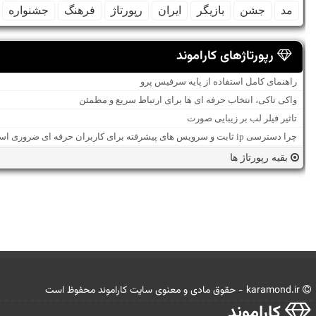
مد
جشن
بازیگر
ایران
رپورتاژ
فرهنگ
جشنواره
رپورتاژهای کاراموند
راهنمای کامل استفاده از پایه سرفیس پرو
واکی تاکی، انتخاب حرفه ای ها برای ارتباط سریع و مطمئن
تاثیر فیلر لب بر زیبایی صورت
چرا دسترسی ip ثابت و سرویس های پیشرفته برای کاربران حرفه ای ضروری است؟
بقیه رپورتاژ ها
karamond.ir - حقوق مادی و معنوی سایت كاراموند محفوظ است
كاراموند