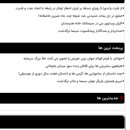
از غارت پاندورا تا رؤیای تسلط بر ایران اخطار آواتار در رابطه با اتحاد نفت و قدرت
عشق در دل بماند شنیدنی شد نتیجه چند ماه تمرین عاشقانه!
اکران ویدئوی بنی در سینماتک خانه هنرمندان
صدابردار و صداگذار پیشکسوت سینما درگذشت
پربحث ترین ها
جوانان با فیلم کوتاه جهان بینی خویش را تصویر می کنند خلأ بزرگ سرمایه
هیاهوی سلبریتی ها برای قاتلان زنده سوز میدان علیخانی
چند داستان از سامورایی ها، گرمی ها و داستان هفت سال دوری از موسیقی!
مریم همتیان بازیگر جوان سینما و تئاتر درگذشت
جدیدترین ها