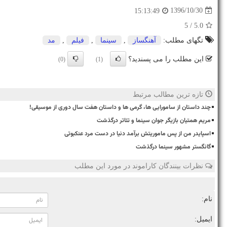
1396/10/30
15:13:49
/ 5
5.0
تگهای مطلب:
آهنگساز
,
سینما
,
فیلم
,
مد
این مطلب را می پسندید؟
(0)
(1)
تازه ترین مطالب مرتبط
چند داستان از سامورایی ها، گرمی ها و داستان هفت سال دوری از موسیقی!
مریم همتیان بازیگر جوان سینما و تئاتر درگذشت
اسپایدر من از پس ماموریتش برآمد دنیا در دست مرد عنکبوتی
گانگستر مشهور سینما درگذشت
نظرات بینندگان کاراموند در مورد این مطلب
نام:
ایمیل: