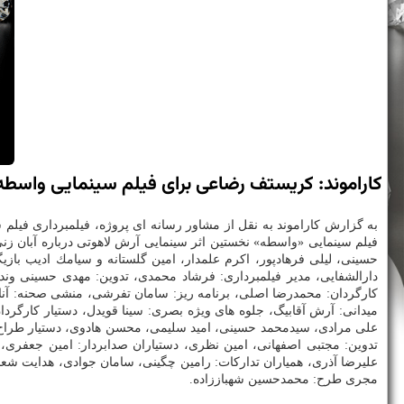
كاراموند: كریستف رضاعی برای فیلم سینمایی واسطه 
به گزارش كاراموند به نقل از مشاور رسانه ای پروژه، فیلمبرداری فیل
حسینی، لیلی فرهادپور، اكرم علمدار، امین گلستانه و سیامك ادیب باز
دارالشفایی، مدیر فیلمبرداری: فرشاد محمدی، تدوین: مهدی حسینی ون
كارگردان: محمدرضا اصلی، برنامه ریز: سامان تفرشی، منشی صحنه: آناهی
میدانی: آرش آقابیگ، جلوه های ویژه بصری: سینا قویدل، دستیار كارگردان
علی مرادی، سیدمحمد حسینی، امید سلیمی، محسن هادوی، دستیار طراح: ع
تدوین: مجتبی اصفهانی، امین نظری، دستیاران صدابردار: امین جعفری،
علیرضا آذری، همیاران تداركات: رامین چگینی، سامان جوادی، هدایت ش
مجری طرح: محمدحسین شهباززاده.