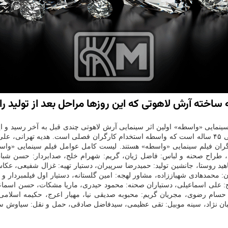
ساخته آرش لاهوتی كه این روزها مراحل بعد از تولید ر
م سینمایی «واسطه» اولین اثر سینمایی آرش لاهوتی چندی قبل به آخر رسید
فیلم سینمایی «واسطه» نخستین اثر سینمایی آرش لاهوتی درباره آبان زنی ۴۵ ساله است كه واسطه استخدام 
یگران فیلم سینمایی «واسطه» هستند. لیست كامل عوامل فیلم سینمایی «واسطه
د، طراح صحنه و لباس: فاضل ژیان، گریم: شهرام خلج، صدابردار: حسن شبان
د روستا، جانشین تولید: حمیدرضا سرپیران، دستیار تهیه: غزال شفیعی، عكا
: محمدهادی شهباززاده، مشاور لهجه: امین گلستانه، دستیار اول فیلمبردار و 
لی اسماعیلی، دستیاران صحنه: محمود حیدری، ماریا مشكات، حسن اسماعیلی،
 حسام رضوی، مجریان گریم: محبوبه صدیقی نیا، مهیار اعرج، حكیمه اسلامی،
عبان نژاد، سینه موبیل: تقی عظیمی، سیدفاضل صادقی، حمل و نقل: سیاوش سی