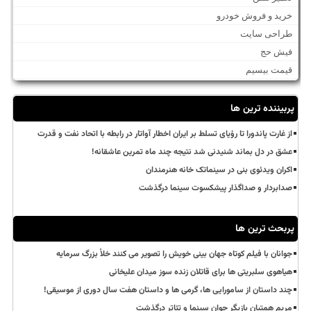
خرید و فروش خودرو
طراحی سایت
فیش حج
قیمت بیسیم
پربیننده ترین ها
از غارت پاندورا تا رؤیای تسلط بر ایران اخطار آواتار در رابطه با اتحاد نفت و قدرت
عشق در دل بماند شنیدنی شد نتیجه چند ماه تمرین عاشقانه!
اکران ویدئوی بنی در سینماتک خانه هنرمندان
صدابردار و صداگذار پیشکسوت سینما درگذشت
پربحث ترین ها
جوانان با فیلم کوتاه جهان بینی خویش را تصویر می کنند خلأ بزرگ سرمایه
هیاهوی سلبریتی ها برای قاتلان زنده سوز میدان علیخانی
چند داستان از سامورایی ها، گرمی ها و داستان هفت سال دوری از موسیقی!
مریم همتیان بازیگر جوان سینما و تئاتر درگذشت