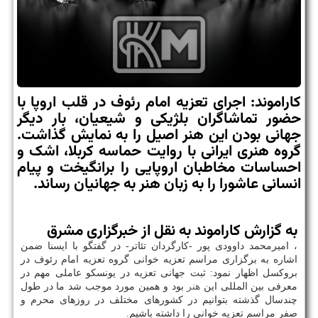
کاراموند: اجرای تعزیه امام رئوف در قلب اروپا با
حضور تماشاگران بلژیکی و شیعیان، بار دیگر
جهانی بودن این هنر اصیل را به نمایش گذاشت.
گروه هنری ایرانی با روایت حماسه کربلا، اشک و
احساسات مخاطبان اروپایی را برانگیخت و پیام
انسانی عاشورا را به زبان هنر به جهانیان رساند.
به گزارش کاراموند به نقل از خبرگزاری مشرق
، امیرمحمد داوودی پور -کارگردان تئاتر- در گفتگو با ایسنا ضمن
اشاره به برگزاری مراسم تعزیه خوانی گروه تعزیه امام رئوف در
بروکسل اظهار نمود: ثبت جهانی تعزیه در یونسکو عاملی مهم در
معرفی بین المللی این
هنر
بود و همین مورد موجب شد ما در طول
چندسال گذشته بتوانیم در کشورهای مختلف در روزهای محرم و
صفر مراسم تعزیه خوانی را داشته باشیم.