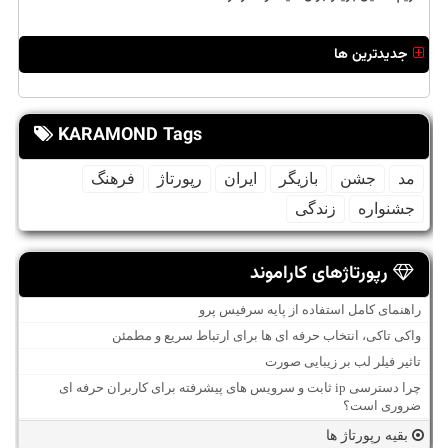
جدیدترین ها
KARAMOND Tags
مد
جشن
بازیگر
ایران
رپورتاژ
فرهنگ
جشنواره
زندگی
رپورتاژهای کاراموند
راهنمای کامل استفاده از پایه سرفیس پرو
واکی تاکی، انتخاب حرفه ای ها برای ارتباط سریع و مطمئن
تاثیر فیلر لب بر زیبایی صورت
چرا دسترسی ip ثابت و سرویس های پیشرفته برای کاربران حرفه ای
ضروری است؟
بقیه رپورتاژ ها