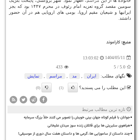
خانواده ها از این
مراسم
، اظهار نمود: شهر بروکسل، پایتخت بلژیک
سومین مقصد گروه تعزیه امام رئوف در محرم ۱۴۴۷ بود که بجز
ایرانیها و شیعیان مقیم اروپا، بومی های اروپایی هم در آن حضور
داشتند.
منبع:
كاراموند
1404/05/11
13:03:02
433
/ 5
5.0
تگهای مطلب:
ایران
,
مد
,
مراسم
,
نمایش
این مطلب را می پسندید؟
(0)
(1)
تازه ترین مطالب مرتبط
جوانان با فیلم کوتاه جهان بینی خویش را تصویر می کنند خلأ بزرگ سرمایه
هیاهوی سلبریتی ها برای قاتلان زنده سوز میدان علیخانی
چند داستان از سامورایی ها، گرمی ها و داستان هفت سال دوری از موسیقی!