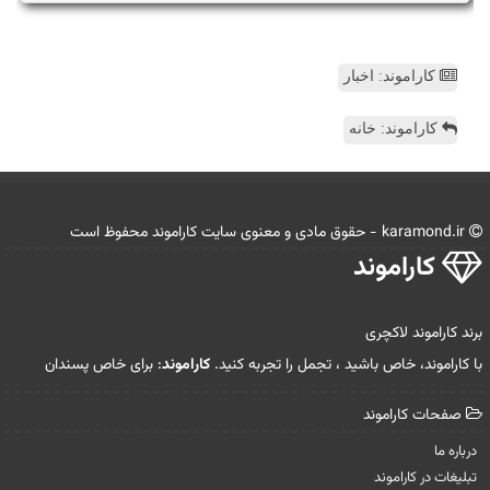
کاراموند: اخبار
کاراموند: خانه
karamond.ir - حقوق مادی و معنوی سایت كاراموند محفوظ است
كاراموند
برند کاراموند لاکچری
با کاراموند، خاص باشید ، تجمل را تجربه کنید.
کاراموند
: برای خاص پسندان
صفحات كاراموند
درباره ما
تبلیغات در كاراموند