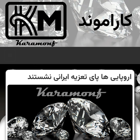
کاراموند
منو
اروپایی ها پای تعزیه ایرانی نشستند