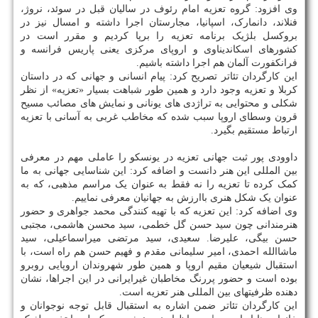
وی افزود: گروه تعزیه امام رئوف در سالیان قبل در سوئد، نروژ،
فنلاند، دانمارک، اسپانیا، مجارستان اجرا داشته و امسال نیز در
بروکسل بلژیک برنامه تعزیه را برپا کردیم و مقرر است در
کشورهای اسکاندیناوی و اروپای مرکزی یعنی پاریس فرانسه و
فرانکفورت آلمان هم اجرا داشته باشیم.
این کارگردان تئاتر تصریح کرد: پیام انسانی و جهانی که در داستان
کربلا و تعزیه وجود دارد و همین طور شباهت بسیار «تعزیه» از نظر
شکلی و محتوایی به تراژدی های یونانی و نمایش های مصائب مسیح
قرون وسطای اروپا سبب شده که مخاطب غربی به آسانی با تعزیه
ارتباط مستقیم بگیرد.
داوودی پور ثبت جهانی تعزیه در یونسکو را عاملی مهم در معرفی
بین المللی این هنر دانست و اضافه کرد: این شناسایی جهانی به ما
کمک کرده تا تعزیه را نه فقط به عنوان یک مراسم مذهبی، که به
عنوان یک شکل هنری باارزش به جهانیان معرفی نماییم.
وی اضافه کرد: این تعزیه که با تهیه کنندگی محمد جواهری و حضور
هنرمندانی چون سید حسن گل خطمی، سید محسن هاشمی، مجتبی
حسن بیگی، علیرضا. سعیدی، سید مرتضی میراسماعیلی، سید
ماشاالله احمدی، امیر سلیمانی مقدم و فهیم حسن هم راه است، با
استقبال شیعیان مقیم اروپا و همین طور شهروندان اروپایی روبرو
بوده است و حضور پررنگ مخاطبان غیرایرانی در این اجراها، نشان
دهنده ظرفیتهای بین المللی هنر تعزیه است.
این کارگردان تئاتر ضمن اشاره به استقبال قابل توجه نوجوانان و