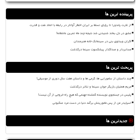
پربیننده ترین ها
از غارت پاندورا تا رؤیای تسلط بر ایران اخطار آواتار در رابطه با اتحاد نفت و قدرت
عشق در دل بماند شنیدنی شد نتیجه چند ماه تمرین عاشقانه!
اکران ویدئوی بنی در سینماتک خانه هنرمندان
صدابردار و صداگذار پیشکسوت سینما درگذشت
پربحث ترین ها
چند داستان از سامورایی ها، گرمی ها و داستان هفت سال دوری از موسیقی!
مریم همتیان بازیگر جوان سینما و تئاتر درگذشت
پلیس در جستجوی نویسنده گمشده جهنمی که هیچ راه خروجی از آن نیست!
اسپایدر من از پس ماموریتش برآمد دنیا در دست مرد عنکبوتی
جدیدترین ها