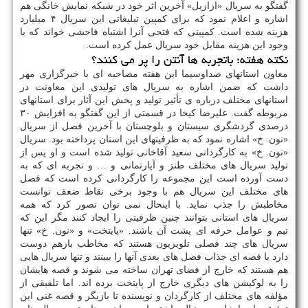
گفتگو به سریال «ازازیل» آخرین اثر خود در شبکه نمایش خانگی هم
اشاره و اعلام نمود که برای کمپین تبلیغاتی این سریال ۴ میلیارد
هزینه شده است. کمپینی که فتحی آنرا اشتباه فاحشی خواند که با
وجود این هزینه مقابل خود سریال عمل کرده است.
نکته هفته؛ باتجربه ها آنتن را پر می کنند؟
معاون استانهای صداوسیما این هفته مصاحبه ای با خبرگزاری مهر
داشت که ضمن اشاره به سریال های تولیدی این معاونت در
استانهای مختلف درباره ی تأثیر تولید و پخش این آثار برای استانهای
مربوطه گفت. علیرضا کیخا در قسمتی از این گفتگو به افزایش ۳۰
درصدی گردشگری سیستان و بلوچستان با آخرین فصل از سریال
«نون. خ» اشاره نمود که به ظرفیتهای این استان پرداخته بود. سریال
«نون. خ» به کارگردانی سعید آقاخانی تولید شده است و او پس از
تولید سریال های مختلف طنز و آپارتمانی و … و تجربه ای که به
دست آورده است این مجموعه را کارگردانی کرده است که فصل
های مختلف این سریال هم با وجود برخی نقاط ضعف توانست
مخاطبش را جذب نماید. با اینحال نمی توان تصور کرد که همه
سریال های استانی بتوانند چنین ظرفیتی را ایجاد کنند مگر این که
تیم و عوامل حرفه ای پشت آن باشند. «پایتخت» و «نون. خ» تنها
سریال های چند فصلی تلویزیون هستند که مخاطب بازهم دوست
دارد با قصه ای جذاب فصل های بعدی آنها را ببینند و تنها سریال هایی
هم هستند که خارج از فضای تهران ساخته می شوند و قصه هایشان
را به لوکیشن های دیگری خارج از پایتخت برده اند. اما تلفیقی از
مؤلفه های مختلف از کارگردان و نویسنده تا بازیگر و قصه غنی این