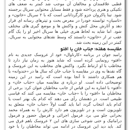
قطبی علاقمندان و مخالفان آن موجب شد کمتر به ضعف های
تکنیکی و هنری پرداخته شود و فقط مسایل محتوایی سریال برجسته
شود. تینا پاکروان جزو کارگردانانی است که با ۲ سریال «خاتون» و
«تاسیان» توانسته خودرا در معرض بحث و تیترهای رسانه ای قرار
دهد و آثارش محل کنش و واکنش ها و موضع گیری های مختلف
شود. اما شاید به لحاظ هنری خیلی ها سریال اخیر او را یک گام
عقب تر از «خاتون» دانستند که وسط نقدهای محتوایی به سریال،
کمتر در این زمینه بحث شد.
مقایسه هفته؛ جناب خان یا افتو
رامبد جوان در برنامه «کارناوال» خود از عروسک جدیدی به نام
«افتو» رونمایی کرده است که شاید هنوز به زمان نیاز دارد تا
مخاطب با او ارتباط بگیرد. واکنش های مخاطب به این عروسک و
گاه نقدها به وی در مقایسه با جناب خان که سال ها در «خندوانه» با
هم همکاری داشتند تا آنجا بوده است که رامبد در این زمینه
توضیحاتی داده است. او درباره ی مقایسه میان «جناب خان» و
«اَفتو» با اشاره به این قیاس از جانب مخاطبان عنوان کرد: برخی از
مخاطبان ما «افتو» را با «جناب خان» مقایسه می کنند که قیاسی
طبیعی است. در ذهنشان رأی می دهند که کدام یک بهتر است یا
کدام باید انتخاب گردد اما باید گفت اولاً «جناب خان» متعلق به
تلویزیون است و در تلویزیون هم دارد کارش را به همراه محمد
بحرانی جلو می برد. فرمول اجرائی و فرمول حضور و فرمول
دراماتیک و حتی شوخی سازی های این ۲ عروسک باهم فرق می
کند. باید دید این عروسک در ادامه می تواند مخاطبان را با خود