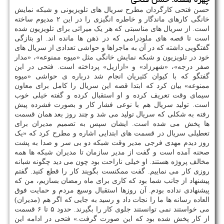
حسن فتحی کارگردان مطرح سریال های تلویزیونی و شبکه نمایش
خانگی کارهای ماندگار و خاطره انگیزی را در این ۲ مدیوم ساخته
است. از سریال های مناسبتی که هر یک میراثی برای تلویزیون شده
است تا قصه های ملودرامی که در ذهن ها مانده اند. او بتازگی
گفتگویی داشته که در آن به ماجراها و حواشی تعدادی از سریال های
خود در تلویزیون و شبکه نمایش خانگی مثل «میوه ممنوعه»، «مدار
صفر درجه»، «شهرزاد» و «ازازیل» پرداخته است. فتحی در این
گفتگو که با کیوان کثیریان انجام شد درباره ی حواشی «میوه
ممنوعه» بیان کرد که ابتدا قصه این سریال را کامل برای معاون
سیمای وقت تعریف کرده و او استقبال کرده و گفته خیلی خوب
است. تولید سریال هم با نوعی فشار کار و بصورت فشرده پیش
رفته به شکلی که سریال تولید می شد و چند روز بعد همان قسمت
ها پخش می شده است. ایشان سپس به تصمیم مدیران برای
تعطیلی سریال در قسمت های ابتدایی اشاره و مطرح کرد که «یک
روز دیدم مهدی فرجی مدیر وقت شبکه دو بی سر و صدا به پشت
صحنه آمده است و گفت از مدیر سازمان تا مدیران شبکه ها همه
مخالف پروژه هستند. او خیلی ناراحت بود چون می دید چگونه شبانه
روزی کار می نماییم. گفت ممکنست بگویند کار را قطع کنید. گفتم
پیشنهاد از جانب شما بود که کاری برای ماه رمضان بسازیم، من که
پیشنهادی نداده بودم. آن روزها استقبال وسیع مردم و حمایت فوق
العاده رسانه ها ما را نجات داد و رسید به جایی که اگر هم (مدیران)
می خواستند نمی توانستند جلوی کار را بگیرند. حدود ۵ تا ۶ قسمت
از کار پخش شده بود که این صورت گرفت.» فتحی در ادامه این