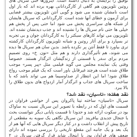
توفیق را برایشان به دنبال داشته است. اینروزها حتی سریال های
روتین تلویزیون هم گاهی از کارگردانانی بهره برده اند که بار اول
است نامشان شنیده می شود و گویی آنتن تلویزیون بیشتر فضایی
برای آزمون و خطای آنها شده است. کارگردانانی که سریال هایشان
از شبکه های سراسری پخش می شود اما حتی پس از پخش هم
خیلی ها حتی نام سریال ها را نشنیده اند و جذب دیدنشان نشده اند.
تلویزیون می تواند کارهای سبکتر را به کارگردانان جوان و بی تجربه
تر بسپارد و برای آثار روتین و شبانه تلویزیون کارگردانان کارکشته
تری بیاورد تا فقط آنتن پر نکرده باشد. بدین سان هم سریال ها دیده
می شوند، هم تأثیرگذاری دارند و هم مثل «نون. خ» روی تصمیم
مردم برای
سفر
یا قسمتی از زندگیشان اثرگذار هستند. خصوصاً
وقتی یک نماینده مجلس می گوید فیلمی مثل «پیر پسر» موجب
طلاق شده است هرچند غیرقابل باور است که یک فیلم موجب رواج
طلاق شود! اما این انتظار از صداوسیما هم می تواند باشد که با
ساخت سریال های جذاب و اثرگذار آمار ازدواج های بدون طلاق را
بالا ببرد.
نقد هفته؛ «تاسیان» نقد شد؟
سریال «تاسیان» ساخته تینا پاکروان پس از حواشی فراوان در
قسمت های اول که در رابطه با تصویر این سریال نسبت به ساواک
بود در سکوت ارائه شد و حدودا تا قسمت پایانی دیگر نتوانست بحث
یا جنجال جدیدی بیافریند. این سریال نگاهی یک سویه به مقطعی از
تاریخ پیش از انقلاب داشت و در کنار دیگر سریال هایی که آنها هم از
یک بعد و یک جانبه این مقطع تاریخی را بررسی نموده اند دارای
ضعف های فراوان بود. با اینحال شاید قرار گرفتن سریال در ۲