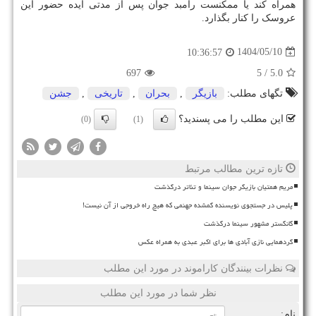
همراه کند یا ممکنست رامبد جوان پس از مدتی ایده حضور این
عروسک را کنار بگذارد.
1404/05/10
10:36:57
697
/ 5
5.0
تگهای مطلب:
بازیگر
,
بحران
,
تاریخی
,
جشن
این مطلب را می پسندید؟
(0)
(1)
تازه ترین مطالب مرتبط
مریم همتیان بازیگر جوان سینما و تئاتر درگذشت
پلیس در جستجوی نویسنده گمشده جهنمی که هیچ راه خروجی از آن نیست!
گانگستر مشهور سینما درگذشت
گردهمایی نازی آبادی ها برای اکبر عبدی به همراه عکس
نظرات بینندگان کاراموند در مورد این مطلب
نظر شما در مورد این مطلب
نام: