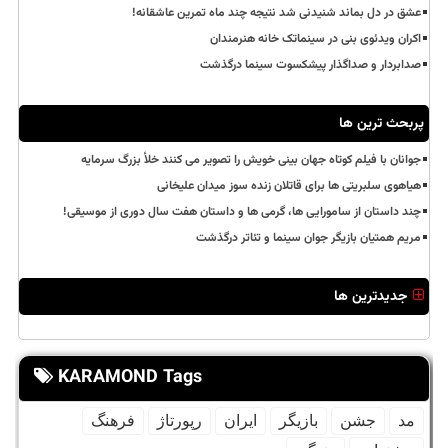
عشق در دل بماند شنیدنی شد نتیجه چند ماه تمرین عاشقانه!
اکران ویدئوی بنی در سینماتک خانه هنرمندان
صدابردار و صداگذار پیشکسوت سینما درگذشت
پربحث ترین ها
جوانان با فیلم کوتاه جهان بینی خویش را تصویر می کنند خلأ بزرگ سرمایه
هیاهوی سلبریتی ها برای قاتلان زنده سوز میدان علیخانی
چند داستان از سامورایی ها، گرمی ها و داستان هفت سال دوری از موسیقی!
مریم همتیان بازیگر جوان سینما و تئاتر درگذشت
جدیدترین ها
KARAMOND Tags
مد
جشن
بازیگر
ایران
رپورتاژ
فرهنگ