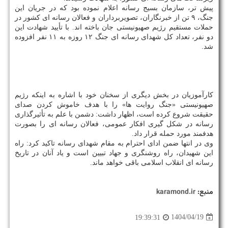
پیش تر، سازمان بسیج رسانه اعلام نموده بود که در جریان این
جنگ، ۹ تن از خبرنگاران، تصویربرداران و فعالان رسانه ای کشور در
حملات مستقیم رژیم صهیونیستی جان باخته اند. با تأیید شهادت این
دو نفر، تعداد کل شهدای رسانه ای جنگ ۱۲ روزه به ۱۱ نفر افزوده
شد.
کارآموزیان در بخش دیگری از سخنان خود با اشاره به اینکه رژیم
صهیونیستی «جنگ روایت ها» را با هدف خاموش کردن صدای
حقیقت شروع کرده است، اظهار داشت: دشمن با علم به تأثیرگذاری
رسانه در شکل گیری افکار عمومی، فعالان رسانه ای را بصورت
هدفمند مورد حمله قرار داد.
وی در انتها ضمن ادای احترام به مقام شهدای رسانه تاکید کرد: راه
این شهیدان، راه روشنگری و جهاد تبیین است و یاد آنان در تاریخ
رسانه ای انقلاب اسلامی باقی خواهد ماند.
منبع:
karamond.ir
1404/04/19
19:39:31