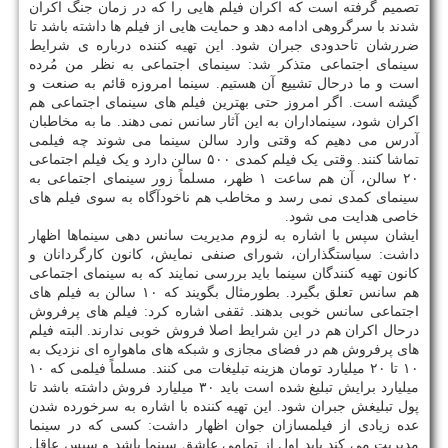
تصمیم گرفته است که اکران فیلم هایی را که در زمان جنگ اکران
شدند با سرگروهی ادامه دهد و حمایت هایی از فیلم ها داشته باشد تا
ضررشان تاحدودی جبران شود. این تهیه کننده درباره ی شرایط
سینمای اجتماعی متذکر شد: سینمای اجتماعی به نظر من مُرده
است و ما درحال تشییع آن هستیم. سینما امروزه قائم به صنعت و
گیشه است. اگر امروز حتی بهترین فیلم های سینمای اجتماعی هم
اکران شود، سینماداران به این آثار سانس نمی دهند. ما به مخاطبان
آدرس می دهیم که وقتی وارد سالن سینما می شوند چه فیلمی
تماشا کنند. وقتی یک فیلم کمدی ۵۰۰ سالن دارد و یک فیلم اجتماعی
۲۰ سالن، آن هم ساعت ۱ ظهر، مسلماً زور سینمای اجتماعی به
سینمای کمدی نمی رسد و مخاطب هم ناخودآگاه به سوی فیلم های
خاصی هدایت می شود.
ایشان سپس با اشاره به لزوم مدیریت سانس دهی سینماها اظهار
داشت: سیاستگذاران، شورای صنفی نمایش، کانون کارگردانان و
کانون تهیه کنندگان سینما باید بررسی نمایند که به سینمای اجتماعی
هم سانس تعلق بگیرد. بطورمثال بگویند که ۱۰ سالن به فیلم های
اجتماعی سانس خوبی بدهند. ثقفی اشاره کرد: فیلم های پرفروش
درحال اکران هم در این شرایط اصلا فروش خوبی ندارند. البته فیلم
های پرفروش هم در فضای مجازی و شبکه های ماهواره ای نزدیک به
۱۰ تا ۲۰ میلیارد تومان هزینه تبلیغات می کنند. مسلماً فیلمی که ۱۰
میلیارد برایش تبلیغ شده است باید ۳۰ میلیارد فروش داشته باشد تا
پول تبلیغش جبران شود. این تهیه کننده با اشاره به سرخورده شدن
عده زیادی از فیلمسازان جوان اظهار داشت: کسی که در سینما
مدیریت می کند باید اول از تمامی عاشق سینما باشد و سپس عاقل