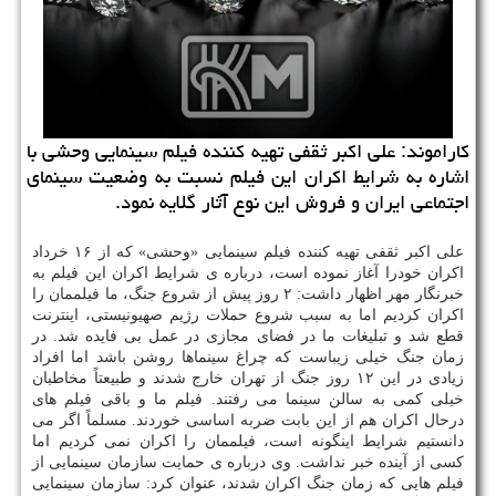
کاراموند: علی اکبر ثقفی تهیه کننده فیلم سینمایی وحشی با
اشاره به شرایط اکران این فیلم نسبت به وضعیت سینمای
اجتماعی ایران و فروش این نوع آثار گلایه نمود.
علی اکبر ثقفی تهیه کننده فیلم سینمایی «وحشی» که از ۱۶ خرداد
اکران خودرا آغاز نموده است، درباره ی شرایط اکران این فیلم به
خبرنگار مهر اظهار داشت: ۲ روز پیش از شروع جنگ، ما فیلممان را
اکران کردیم اما به سبب شروع حملات رژیم صهیونیستی، اینترنت
قطع شد و تبلیغات ما در فضای مجازی در عمل بی فایده شد. در
زمان جنگ خیلی زیباست که چراغ سینماها روشن باشد اما افراد
زیادی در این ۱۲ روز جنگ از تهران خارج شدند و طبیعتاً مخاطبان
خیلی کمی به سالن سینما می رفتند. فیلم ما و باقی فیلم های
درحال اکران هم از این بابت ضربه اساسی خوردند. مسلماً اگر می
دانستیم شرایط اینگونه است، فیلممان را اکران نمی کردیم اما
کسی از آینده خبر نداشت. وی درباره ی حمایت سازمان سینمایی از
فیلم هایی که زمان جنگ اکران شدند، عنوان کرد: سازمان سینمایی