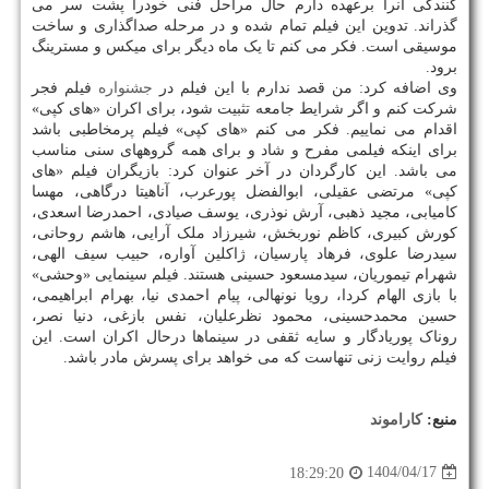
کنندگی آنرا برعهده دارم حال مراحل فنی خودرا پشت سر می
گذراند. تدوین این فیلم تمام شده و در مرحله صداگذاری و ساخت
موسیقی است. فکر می کنم تا یک ماه دیگر برای میکس و مسترینگ
برود.
وی اضافه کرد: من قصد ندارم با این فیلم در
جشنواره
فیلم فجر
شرکت کنم و اگر شرایط جامعه تثبیت شود، برای اکران «های کپی»
اقدام می نماییم. فکر می کنم «های کپی» فیلم پرمخاطبی باشد
برای اینکه فیلمی مفرح و شاد و برای همه گروههای سنی مناسب
می باشد. این کارگردان در آخر عنوان کرد: ﺑﺎزﯾﮕﺮان ﻓﯿﻠﻢ «های
کپی» ﻣﺮﺗﻀﯽ ﻋﻘﯿﻠﯽ، اﺑﻮاﻟﻔﻀﻞ ﭘﻮرﻋﺮب، آﻧﺎﻫﯿﺘﺎ درﮔﺎﻫﯽ، ﻣﻬﺴﺎ
ﮐﺎﻣﯿﺎﺑﯽ، ﻣﺠﯿﺪ ذﻫﺒﯽ، آرش ﻧﻮذری، ﯾﻮﺳﻒ ﺻﯿﺎدی، اﺣﻤﺪرﺿﺎ اﺳﻌﺪی،
ﮐﻮرش ﮐﺒﯿﺮی، ﮐﺎﻇﻢ ﻧﻮرﺑﺨﺶ، ﺷﯿﺮزاد ﻣﻠﮏ آراﯾﯽ، ﻫﺎﺷﻢ روﺣﺎﻧﯽ،
ﺳﯿﺪرﺿﺎ ﻋﻠﻮی، ﻓﺮﻫﺎد ﭘﺎرﺳﯿﺎن، ژاﮐﻠﯿﻦ آواره، ﺣﺒﯿﺐ ﺳﯿﻒ الهی،
شهرام تیموریان، ﺳﯿﺪﻣﺴﻌﻮد ﺣﺴﯿﻨﯽ هستند. فیلم سینمایی «وحشی»
با بازی الهام کردا، رویا نونهالی، پیام احمدی نیا، بهرام ابراهیمی،
حسین محمدحسینی، محمود نظرعلیان، نفس بازغی، دنیا نصر،
روناک پوریادگار و سایه ثقفی در سینماها درحال اکران است. این
فیلم روایت زنی تنهاست که می خواهد برای پسرش مادر باشد.
منبع:
كاراموند
1404/04/17
18:29:20