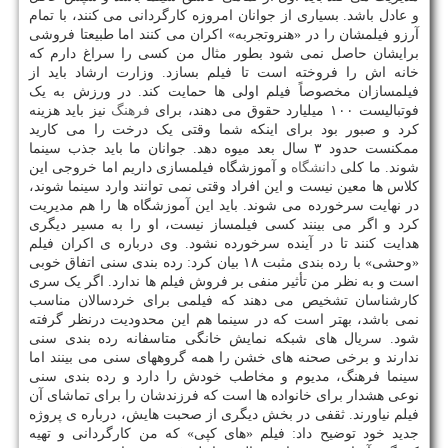
و عادل باشد. بسیاری از جوانان امروزه کارگردانی می کنند، با تمام
آرزو فیلمشان را در «هنروتجربه» اکران می کنند اما طبیعتا فروشی
برایشان حاصل نمی شود بطور مثال من کسی را سراغ دارم که
خانه اش را فروخته است تا فیلم بسازد. وزارت ارشاد باید از
فیلمسازان مخصوصاً فیلم اولی ها حمایت کند. در ورزش به یک
فوتبالیست ۱۰۰ میلیارد حقوق می دهند، برای
فرهنگ
نیز باید هزینه
کرد و صبور بود برای اینکه شما وقتی یک درخت را می کارید
ممکنست حدود ۳ سال بعد میوه دهد. جوانان ما باید جذب سینما
شوند. ما کلی
دانشگاه
و آموزشگاه فیلمسازی داریم اما خروجی این
کلاس ها معین نیست و این افراد وقتی نمی توانند وارد سینما شوند،
در نهایت سرخورده می شوند. باید این آموزشگاه ها را هم مدیریت
کرد و اگر می بینند کسی فیلمساز نیست، او را به مسیر دیگری
هدایت کنند تا در آینده سرخورده نشود. وی درباره ی اکران فیلم
«وحشی» با رده بندی مثبت ۱۸ بیان کرد: رده بندی سنی اتفاق خوبی
است و به نظر من تأثیر منفی بر فروش فیلم ها ندارد. اگر یک سری
کارشناسان تشخیص می دهند که فیلمی برای خردسالان مناسب
نمی باشد، بهتر است که در سینما هم این محدودیت درنظر گرفته
شود. سریال های شبکه نمایش خانگی متاسفانه رده بندی سنی
ندارند و برخی صحنه های خشن را همه گروههای سنی می بینند اما
سینما فرهنگ، مدیوم و مخاطب خودش را دارد و رده بندی سنی
نوعی هشدار برای خانواده ها است که فرزندشان را برای تماشای آن
فیلم نیاورند. ثقفی در بخش دیگری از صحبت هایش، درباره ی پروژه
جدید خود توضیح داد: فیلم «های کپی» که من کارگردانی و تهیه