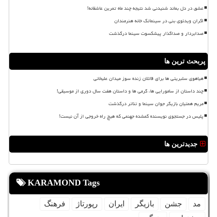
عشق در دل بماند شنیدنی شد نتیجه چند ماه تمرین عاشقانه!
اکران ویدئوی بنی در سینماتک خانه هنرمندان
صدابردار و صداگذار پیشکسوت سینما درگذشت
پربحث ترین ها
هیاهوی سلبریتی ها برای قاتلان زنده سوز میدان علیخانی
چند داستان از سامورایی ها، گرمی ها و داستان هفت سال دوری از موسیقی!
مریم همتیان بازیگر جوان سینما و تئاتر درگذشت
پلیس در جستجوی نویسنده گمشده جهنمی که هیچ راه خروجی از آن نیست!
جدیدترین ها
KARAMOND Tags
مد
جشن
بازیگر
ایران
رپورتاژ
فرهنگ