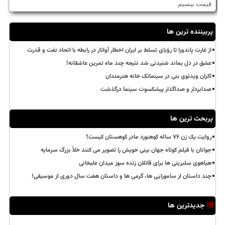
قیمت بیسیم
پربیننده ترین ها
از غارت پاندورا تا رؤیای تسلط بر ایران اخطار آواتار در رابطه با اتحاد نفت و قدرت
عشق در دل بماند شنیدنی شد نتیجه چند ماه تمرین عاشقانه!
اکران ویدئوی بنی در سینماتک خانه هنرمندان
صدابردار و صداگذار پیشکسوت سینما درگذشت
پربحث ترین ها
روایت یک زن ۷۶ ساله کوهنورد مادر کوهستان کیست؟
جوانان با فیلم کوتاه جهان بینی خویش را تصویر می کنند خلأ بزرگ سرمایه
هیاهوی سلبریتی ها برای قاتلان زنده سوز میدان علیخانی
چند داستان از سامورایی ها، گرمی ها و داستان هفت سال دوری از موسیقی!
جدیدترین ها