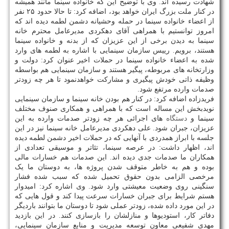
شهادت رسیده اند. وی با توضیح این که خانواده سینما مانند همیشه
در کنار ملت بزرگ ایران خواهد بود، اضافه کرد: تا حالا حدود ۲۵ نفر
از اعضاء خانواده سینما در حمله وحشیانه دشمن لطمه دیده اند که
امروز توانستیم با همراهی آقای دهکردی مدیرعامل محترم خانه
سینما به دیدن برخی از این عزیزان که از بدنه و خانواده سینما
هستند، برویم. رییس سازمان سینمایی با اشاره به لطمه های وارد
شده به اعضاء خانواده سینما در حملات اخیر عنوان کرد: دولت و
وزارتخانه های مربوطه، پیگیر هستند و سازمان سینمایی هم بواسطه
وظیفه ذاتی خودش پیگیری و مشارکت خواهدنمود تا هر چه زودتر
صدمات وارده مرتفع شود.
فریدزاده اضافه کرد: در کنار هم بودن خانه سینما و سازمان سینمایی
نویدبخش این مساله است که با همراهی و همکاری صنوف مختلف
سینما و
دستگاه
های اجرائی هر چه زودتر صدمات وارده به این
عزیزان، جبران شود. علی دهکردی مدیرعامل خانه سینما نیز در این
جلسه با ابراز همدردی با آنهایی که در حملات اخیر دشمن لطمه دیده
اند، اظهار داشت: در عرصه سینما، تئاتر و موسیقی تعدادی از
همکاران ما صدمات جدی دیده اند. این صدمات هم خسارات مالی
بوده و هم به خاطر متوقف شدن پروژه ها، به دوستان ما یک
مرخصی الزامی بدون حقوق تحمیل شده که سبب شده فشار
سنگینی روی وضعیت معیشتی وارد شود. وی اشاره کرد: امیدوار
هستم شرایط برای جبران خسارات سرعت پیدا کند و قول هایی که
در این مورد داده شده، زودتر عملی شود تا دوستان ما بتوانند باردیگر
دفاتر کار، استودیوها و منازلشان را بازسازی کنند. در این بازدید
مهدی شفیعی معاون توسعه مدیریت و منابع سازمان سینمایی،