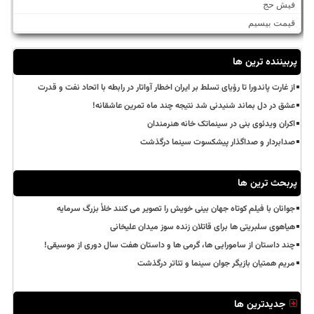
فیش حج
قیمت بیسیم
پربیننده ترین ها
از غارت پاندورا تا رؤیای تسلط بر ایران اخطار آواتار در رابطه با اتحاد نفت و قدرت
عشق در دل بماند شنیدنی شد نتیجه چند ماه تمرین عاشقانه!
اکران ویدئوی بنی در سینماتک خانه هنرمندان
صدابردار و صداگذار پیشکسوت سینما درگذشت
پربحث ترین ها
جوانان با فیلم کوتاه جهان بینی خویش را تصویر می کنند خلأ بزرگ سرمایه
هیاهوی سلبریتی ها برای قاتلان زنده سوز میدان علیخانی
چند داستان از سامورایی ها، گرمی ها و داستان هفت سال دوری از موسیقی!
مریم همتیان بازیگر جوان سینما و تئاتر درگذشت
جدیدترین ها