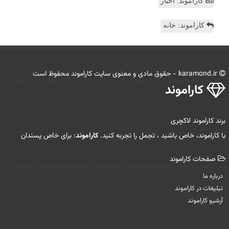
کاراموند: اخبار
کاراموند: خانه
karamond.ir - حقوق مادی و معنوی سایت كاراموند محفوظ است
كاراموند
برند کاراموند لاکچری
با کاراموند، خاص باشید ، تجمل را تجربه کنید.
کاراموند
: برای خاص پسندان
صفحات كاراموند
درباره ما
تبلیغات در كاراموند
آرشیو كاراموند