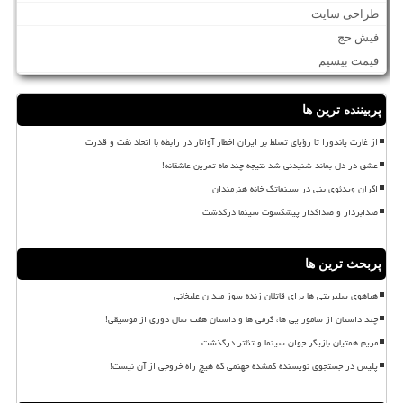
طراحی سایت
فیش حج
قیمت بیسیم
پربیننده ترین ها
از غارت پاندورا تا رؤیای تسلط بر ایران اخطار آواتار در رابطه با اتحاد نفت و قدرت
عشق در دل بماند شنیدنی شد نتیجه چند ماه تمرین عاشقانه!
اکران ویدئوی بنی در سینماتک خانه هنرمندان
صدابردار و صداگذار پیشکسوت سینما درگذشت
پربحث ترین ها
هیاهوی سلبریتی ها برای قاتلان زنده سوز میدان علیخانی
چند داستان از سامورایی ها، گرمی ها و داستان هفت سال دوری از موسیقی!
مریم همتیان بازیگر جوان سینما و تئاتر درگذشت
پلیس در جستجوی نویسنده گمشده جهنمی که هیچ راه خروجی از آن نیست!