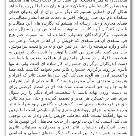
متعددی را به همراه داشت. این انتقادات از جانب رسانه های مختلف
و همینطور كارشناسان و فعالان تئاتری عنوان شد اما این روزها شاهد
شكل گیری فضایی هستیم كه دیگر نمی توان از آن بعنوان فضای
منتقدانه نام برد. طی روزهای اخیر به دفعات شاهد انتشار مطالبی در
فضای مجازی و حتی رسانه ای هستیم كه نگارنده های این مطالب و
یا بیان كنندگان آنها، كار را به توهین به اشخاص و زیر سؤال بردن
شخصیت برگزاركنندگان
جشنواره
كشانده اند. به صورت حتم هیچ
فرد منتقدی آن هم منتقدی كه خویش را از اهالی
فرهنگ
و
هنر
می
داند و واژه فرهیخته را، حتی در ذهن خود و نه در واقعیت پیرامونش،
یدك می كشد نباید مرز بین انتقاد با توهین را نادیده بگیرد. توهین به
شخصیت افراد و در مقابل جانبداری از عملكرد ضعیف یا نامناسب
دست اندركاران برگزاری
جشنواره
، كار ساده ای است ولی نه تنها
تأثیری بر روند برگزاری
جشنواره
تئاتر فجر نخواهد گذاشت بلكه فضا
و اتمسفر آن را هم آلوده می كند. گویا شرایط فعلی تئاتر كه افراد و
هنرمندان متعددی به آن معترض هستند كه البته خیلی از این اعتراض
ها به جا و به حق است، سبب شده عده ای در انتظار فرصتی برای
به دست آوردن بهانه باشند تا شخصیت افراد دیگر را زیر سؤال
ببرند. نقد بر عملكرد هر مدیر و تصمیم گیرنده و حتی
هنرمند
تئاتر،
حق هر فرد دغدغه مندی است كه هدف و نگاهش بهبود شرایط تئاتر
و روند تولید و اجرای رویدادهای تئاتری و آثار نمایشی است اما توهین
نه تنها راهگشا نیست بلكه مخاطب خویش را هم وادار به بی توجهی
می كند. آسیبی كه این بی توجهی از جانب مخاطبان این توهین ها كه
دست اندركاران
جشنواره
تئاتر فجر و مدیران و مسئولان تئاتری
هستند به همراه دارد این است كه دیگر نقدهای اصولی و اساسی