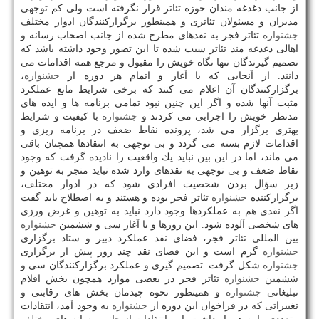
از جانب دغدغه مندان حوزه تئاتر قرار نگرفته است ولی كم توجهی
مدیران و مسئولان تئاتری و همینطور برگزاركنندگان ادوار مختلف
جشنواره
تئاتر فجر به نقدهای مطرح شده از جانب اصحاب رسانه و
اهالی دغدغه مند تئاتر سبب شده تا این تصور وجود داشته باشد كه
تصمیم گیرندگان تنها نگاه خویش را مقبول و مرجع همه اقدامات می
دانند. از آنجایی كه با آغاز و اتمام هر دوره از
جشنواره
،
برگزاركنندگان آن اعلام می كنند كه برخی شرایط مانع عملكرد
مثبت آنها شده و اگر این چنین نبود تمامی برنامه ها و ایده های
مدنظر خویش را اجرایی می كردند و
جشنواره
با كیفیت و شرایط
بهتری برگزار می شد، پرونده نقاط ضعف در برنامه ریزی و
اقدامات لازم بسته می گردد و بی توجهی به انتقادها همچنان باقی
می ماند، اما در این بین نباید یك واقعیت را نادیده گرفت كه وجود
نقاط ضعف و بی توجهی به نقدهای وارد شده نباید منجر به توهین و
زیر سؤال بردن شخصیت افرادی شود كه در ادوار مختلف،
برگزاركننده
جشنواره
تئاتر فجر بوده و هستند و به اصطلاح باید گفت
اگر نقدی هم به عملكردها وجود دارد نباید به توهین و غرض ورزی
های شخصی آلوده شود. این روزها و با آغاز سی و ششمین
جشنواره
بین المللی تئاتر فجر، فضای نقد عملكرد دبیر و ستاد برگزاری
جشنواره
گرم است و این فضای نقد چند روز پیش از برگزاری
جشنواره
شكل گرفت. تصمیم گیری و عملكرد برگزاركنندگان سی و
ششمین
جشنواره
تئاتر فجر در بعضی موارد همچون بخش اقلام
تبلیغاتی
جشنواره
و همینطور نحوه چیدمان بخش های رقابتی و
تغییراتی كه در فراخوان این دوره از
جشنواره
به وجود آمد، انتقادات