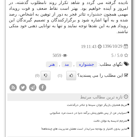
نادیده گرفته می گردد و شاهد تكرار روند نامطلوب گذشته، در
امروز و آینده خواهیم بود. بهتر است نقاط ضعف و قوت رویداد
مهمی همچون
جشنواره
تئاتر فجر به دور از توهین به اشخاص، رصد
شده و به آنها اشاره شود و برگزاركنندگان و تصمیم گیرندگان این
رویداد هم به این نقدها توجه نمایند و تنها به توانایی ذهنی خود متكی
نباشند.
1396/10/29
19:11:43
5059
/ 5
5.0
تگهای مطلب:
جشنواره
,
مد
,
هنر
این مطلب را می پسندید؟
(0)
(1)
تازه ترین مطالب مرتبط
مریم همتیان بازیگر جوان سینما و تئاتر درگذشت
اسپایدر من از پس ماموریتش برآمد دنیا در دست مرد عنکبوتی
مترجم ادیسه به نولان تاخت
مدیر بدون اختیار و بودجه سرایدار است معضل مدیریت های چندماهه!