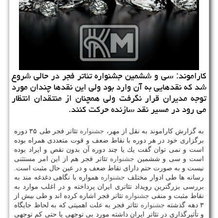
كاراموند: سی و ششمین جشنواره تئاتر فجر در حالی شروع
شد كه نقدهایی به آن وارد بود ولی این نقدها چندان مورد
توجه مدیران قرار نگرفت ولی همچنان از منتقدان انتظار
می رود در مسیر نقد سازنده حركت كنند.
به گزارش كاراموند به نقل از مهر،
جشنواره
تئاتر فجر طی ۳۵ دوره
برگزاری خود در هر دوره با نقاط ضعف و قوت متعددی همراه بوده
است و نمی توان گفت یك یا چند دوره آن بدون نقص و ایراد بوده
است و سی و ششمین
جشنواره
تئاتر فجر هم از این امر مستثنی
نیست و به صورت حتم دارای نقاط ضعف و در عین حال مثبت است.
رسانه ها طی ادوار مختلف
جشنواره
همواره با نگاهی دغدغه مند به
بررسی بزرگترین رویداد تئاتری ایران پرداخته و در اغلب موارد به
نقاط مثبت و منفی
جشنواره
تئاتر فجر اشاره كرده اند و طی بیش از
۳ دهه گذشته
جشنواره
تئاتر فجر به علت اهمیتی كه به لحاظ جایگاه
و تأثیرگذاری در تئاتر ایران داشته مورد بی توجهی یا حتی كم توجهی