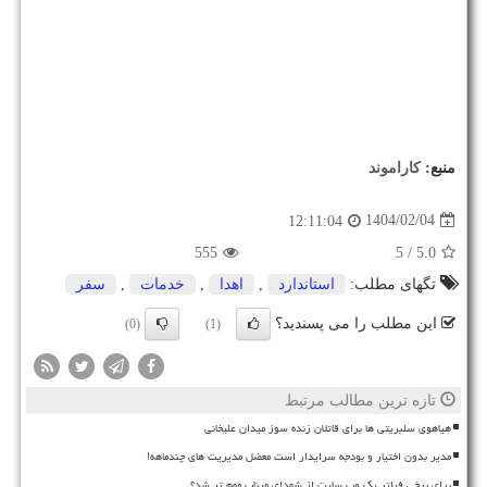
منبع:
كاراموند
1404/02/04
12:11:04
555
/ 5
5.0
تگهای مطلب:
استاندارد
,
اهدا
,
خدمات
,
سفر
این مطلب را می پسندید؟
(0)
(1)
تازه ترین مطالب مرتبط
هیاهوی سلبریتی ها برای قاتلان زنده سوز میدان علیخانی
مدیر بدون اختیار و بودجه سرایدار است معضل مدیریت های چندماهه!
برای برخی فیلتر یک وب سایت از شهدای میناب مهم تر شد؟