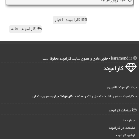
کاراموند: اخبار
کاراموند: خانه
karamond.ir - حقوق مادی و معنوی سایت كاراموند محفوظ است
كاراموند
برند کاراموند لاکچری
با کاراموند، خاص باشید ، تجمل را تجربه کنید.
کاراموند
: برای خاص پسندان
صفحات كاراموند
درباره ما
تبلیغات در كاراموند
آرشیو كاراموند