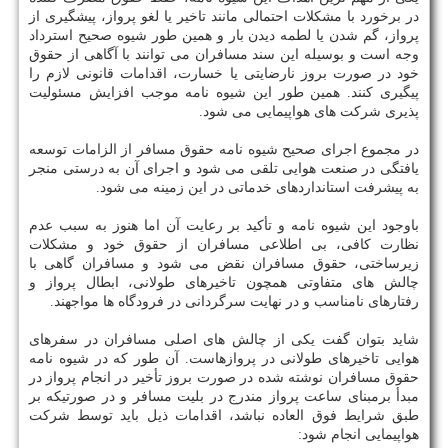
در برخورد با مشکلات احتمالی مانند تاخیر یا لغو پرواز، پیشگیری از
پرواز، گم شدن یا لطمه دیدن بار و همین طور شیوه صحیح استرداد
وجه است و بوسیله این سند مسافران می توانند با آگاهی از حقوق
خود در صورت بروز نارضایتی یا خسارت، اقدامات قانونی لازم را
پیگیری کنند. همین طور این شیوه نامه موجب افزایش مسئولیت
پذیری شرکت های هواپیمایی می شود.
در مجموع اجرای صحیح شیوه نامه حقوق مسافر از الزامات توسعه
یافتگی در صنعت هوایی تلقی می شود و اجرای آن به درستی منجر
به پیشرفت استانداردهای خدماتی در این زمینه می شود.
باوجود این شیوه نامه و تأکید بر رعایت آن اما هنوز به سبب عدم
نظارت کافی، بی اطلاعی مسافران از حقوق خود و مشکلات
زیرساختی، حقوق مسافران نقض می شود و مسافران گاهی با
چالش های متفاوتی همچون تاخیرهای طولانی، ابطال پرواز و
رفتارهای نامناسب و در نهایت سرگردانی در فرودگاه ها مواجهند.
شاید بتوان گفت یکی از چالش های اصلی مسافران در سفرهای
هوایی تاخیرهای طولانی در پروازهاست. آن طور که در شیوه نامه
حقوق مسافران نوشته شده در صورت بروز تأخیر در انجام پرواز در
مبدأ برمبنای ساعت پرواز مندرج در بلیت مسافر و در صورتیکه بر
طبق شرایط فوق العاده نباشد، اقدامات ذیل باید توسط شرکت
هواپیمایی انجام شود: