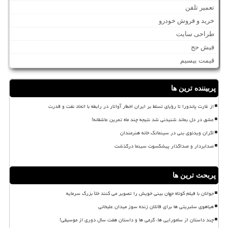
تعمیر تلفن
خرید و فروش خودرو
طراحی سایت
فیش حج
قیمت بیسیم
پربیننده ترین ها
از غارت پاندورا تا رؤیای تسلط بر ایران اخطار آواتار در رابطه با اتحاد نفت و قدرت
عشق در دل بماند شنیدنی شد نتیجه چند ماه تمرین عاشقانه!
اکران ویدئوی بنی در سینماتک خانه هنرمندان
صدابردار و صداگذار پیشکسوت سینما درگذشت
پربحث ترین ها
جوانان با فیلم کوتاه جهان بینی خویش را تصویر می کنند خلأ بزرگ سرمایه
هیاهوی سلبریتی ها برای قاتلان زنده سوز میدان علیخانی
چند داستان از سامورایی ها، گرمی ها و داستان هفت سال دوری از موسیقی!