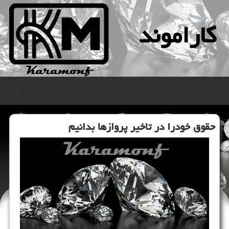
كاراموند
منو
حقوق خودرا در تاخیر پروازها بدانیم