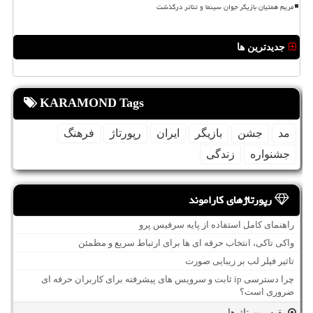
مریم همتیان بازیگر جوان سینما و تئاتر درگذشت
جدیدترین ها
KARAMOND Tags
مد
جشن
بازیگر
ایران
رپورتاژ
فرهنگ
جشنواره
زندگی
رپورتاژهای کاراموند
راهنمای کامل استفاده از پایه سرفیس پرو
واکی تاکی، انتخاب حرفه ای ها برای ارتباط سریع و مطمئن
تاثیر فیلر لب بر زیبایی صورت
چرا دسترسی ip ثابت و سرویس های پیشرفته برای کاربران حرفه ای
ضروری است؟
بقیه رپورتاژ ها