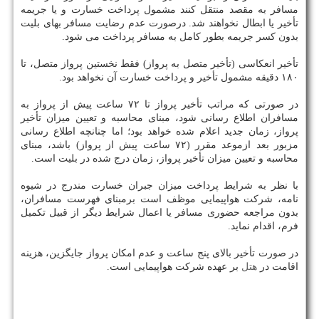
مسافر به مقصد منتقل کنند مشمول پرداخت خسارت و یا جریمه
تأخیر یا ابطال نخواهند شد. درصورت عدم رضایت مسافر بهای بلیت
بدون کسر جریمه بطور کامل به مسافر پرداخت می شود.
تأخیر انعکاسی (تأخیر متصل به پرواز) فقط نخستین پرواز متصل، تا
۱۸۰ دقیقه مشمول تأخیر و پرداخت خسارت آن نخواهد بود.
در صورتی که مراتب تأخیر پرواز تا ۷۲ ساعت پیش از پرواز به
مسافران اطلاع رسانی شود، مبنای محاسبه و تعیین میزان تأخیر
پرواز، زمان جدید اعلام شده خواهد بود؛ اما چنانچه اطلاع رسانی
مزبور بعد ازموعد مقرر (۷۲ ساعت پیش از پرواز) باشد، مبنای
محاسبه و تعیین میزان تأخیر پرواز، زمان درج شده در بلیت است.
با نظر به شرایط پرداخت میزان جبران خسارت مندرج در شیوه
نامه، شرکت هواپیمایی موظف است برمبنای فهرست مسافران،
بدون مراجعه حضوری مسافر یا اعمال شرایط دیگر از قبیل تکمیل
فرم، اقدام نماید.
در صورت تأخیر بالای پنج ساعت و عدم امکان پرواز جایگزین، هزینه
اقامت در
هتل
بر عهده شرکت هواپیمایی است.