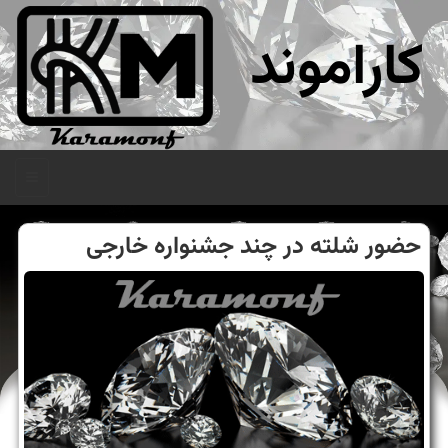
کاراموند
منو
حضور شلته در چند جشنواره خارجی