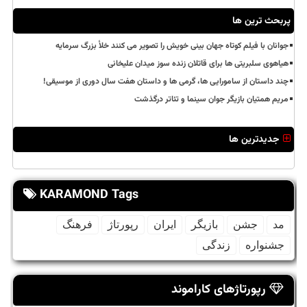
پربحث ترین ها
جوانان با فیلم کوتاه جهان بینی خویش را تصویر می کنند خلأ بزرگ سرمایه
هیاهوی سلبریتی ها برای قاتلان زنده سوز میدان علیخانی
چند داستان از سامورایی ها، گرمی ها و داستان هفت سال دوری از موسیقی!
مریم همتیان بازیگر جوان سینما و تئاتر درگذشت
جدیدترین ها
KARAMOND Tags
مد
جشن
بازیگر
ایران
رپورتاژ
فرهنگ
جشنواره
زندگی
رپورتاژهای کاراموند