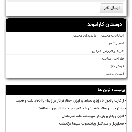
دوستان کاراموند
انتخابات مجلس ، کاندیدای مجلس
تعمیر تلفن
خرید و فروش خودرو
طراحی سایت
فیش حج
قیمت بیسیم
پربیننده ترین ها
از غارت پاندورا تا رؤیای تسلط بر ایران اخطار آواتار در رابطه با اتحاد نفت و قدرت
عشق در دل بماند شنیدنی شد نتیجه چند ماه تمرین عاشقانه!
اکران ویدئوی بنی در سینماتک خانه هنرمندان
صدابردار و صداگذار پیشکسوت سینما درگذشت