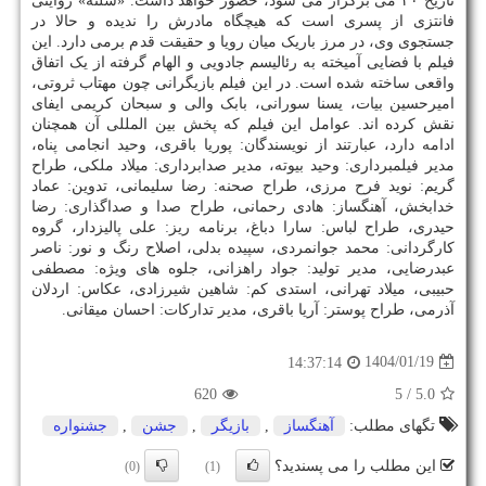
تاریخ ۳۰ می برگزار می شود، حضور خواهد داشت. «شلته» روایتی
فانتزی از پسری است که هیچگاه مادرش را ندیده و حالا در
جستجوی وی، در مرز باریک میان رویا و حقیقت قدم برمی دارد. این
فیلم با فضایی آمیخته به رئالیسم جادویی و الهام گرفته از یک اتفاق
واقعی ساخته شده است. در این فیلم بازیگرانی چون مهتاب ثروتی،
امیرحسین بیات، یسنا سورانی، بابک والی و سبحان کریمی ایفای
نقش کرده اند. عوامل این فیلم که پخش بین المللی آن همچنان
ادامه دارد، عبارتند از نویسندگان: پوریا باقری، وحید انجامی پناه،
مدیر فیلمبرداری: وحید بیوته، مدیر صدابرداری: میلاد ملکی، طراح
گریم: نوید فرح مرزی، طراح صحنه: رضا سلیمانی، تدوین: عماد
خدابخش، آهنگساز: هادی رحمانی، طراح صدا و صداگذاری: رضا
حیدری، طراح لباس: سارا دباغ، برنامه ریز: علی پالیزدار، گروه
کارگردانی: محمد جوانمردی، سپیده بدلی، اصلاح رنگ و نور: ناصر
عبدرضایی، مدیر تولید: جواد راهزانی، جلوه های ویژه: مصطفی
حبیبی، میلاد تهرانی، استدی کم: شاهین شیرزادی، عکاس: اردلان
آذرمی، طراح پوستر: آریا باقری، مدیر تدارکات: احسان میقانی.
1404/01/19
14:37:14
620
/ 5
5.0
تگهای مطلب:
آهنگساز
,
بازیگر
,
جشن
,
جشنواره
این مطلب را می پسندید؟
(0)
(1)