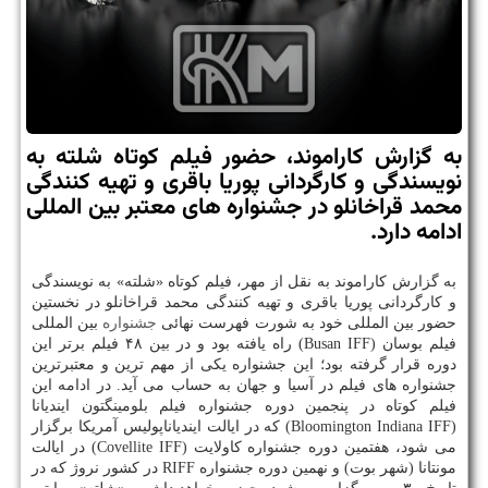
به گزارش کاراموند، حضور فیلم کوتاه شلته به
نویسندگی و کارگردانی پوریا باقری و تهیه کنندگی
محمد قراخانلو در جشنواره های معتبر بین المللی
ادامه دارد.
به گزارش کاراموند به نقل از مهر، فیلم کوتاه «شلته» به نویسندگی
و کارگردانی پوریا باقری و تهیه کنندگی محمد قراخانلو در نخستین
حضور بین المللی خود به شورت فهرست نهائی
جشنواره
بین المللی
فیلم بوسان (Busan IFF) راه یافته بود و در بین ۴۸ فیلم برتر این
دوره قرار گرفته بود؛ این جشنواره یکی از مهم ترین و معتبرترین
جشنواره های فیلم در آسیا و جهان به حساب می آید. در ادامه این
فیلم کوتاه در پنجمین دوره جشنواره فیلم بلومینگتون ایندیانا
(Bloomington Indiana IFF) که در ایالت ایندیاناپولیس آمریکا برگزار
می شود، هفتمین دوره جشنواره کاولایت (Covellite IFF) در ایالت
مونتانا (شهر بوت) و نهمین دوره جشنواره RIFF در کشور نروژ که در