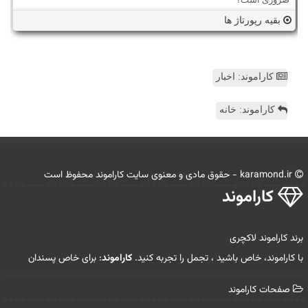
بقیه رپورتاژ ها
کاراموند: اخبار
کاراموند: خانه
karamond.ir - حقوق مادی و معنوی سایت كاراموند محفوظ است
كاراموند
برند کاراموند لاکچری
با کاراموند، خاص باشید ، تجمل را تجربه کنید.
کاراموند
: برای خاص پسندان
صفحات كاراموند