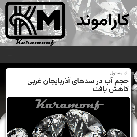
کاراموند
منو
یك مسئول:
حجم آب در سدهای آذربایجان غربی
کاهش یافت