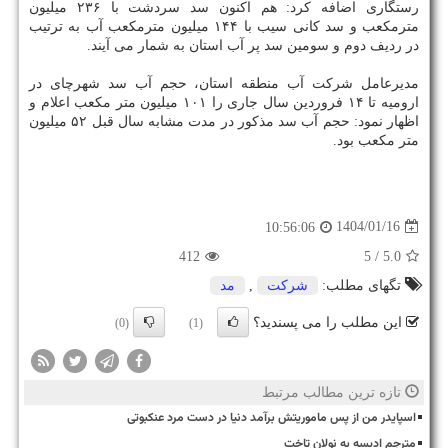
رستگاری اضافه کرد: هم اکنون سد سردشت با ۲۳۶ میلیون
مترمکعب و سد کانی سیب با ۱۴۴ میلیون مترمکعب آب به ترتیب
در ردیف دوم و سومین سد پر آب استان به شمار می آیند.
مدیرعامل شرکت آب منطقه استان، حجم آب سد شهرچای در
ارومیه تا ۱۴ فروردین سال جاری را ۱۰۱ میلیون متر مکعب اعلام و
اظهار نمود: حجم آب سد مذکور در مدت مشابه سال قبل ۵۲ میلیون
متر مکعب بود.
1404/01/16
10:56:06
412
/ 5
5.0
تگهای مطلب:
شركت
,
مد
این مطلب را می پسندید؟
(0)
(1)
تازه ترین مطالب مرتبط
اسپایدر من از پس ماموریتش برآمد دنیا در دست مرد عنکبوتی
مترجم ادیسه به نولان تاخت