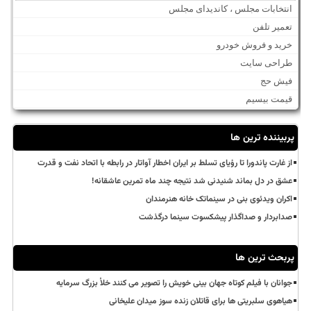
انتخابات مجلس ، کاندیدای مجلس
تعمیر تلفن
خرید و فروش خودرو
طراحی سایت
فیش حج
قیمت بیسیم
پربیننده ترین ها
از غارت پاندورا تا رؤیای تسلط بر ایران اخطار آواتار در رابطه با اتحاد نفت و قدرت
عشق در دل بماند شنیدنی شد نتیجه چند ماه تمرین عاشقانه!
اکران ویدئوی بنی در سینماتک خانه هنرمندان
صدابردار و صداگذار پیشکسوت سینما درگذشت
پربحث ترین ها
جوانان با فیلم کوتاه جهان بینی خویش را تصویر می کنند خلأ بزرگ سرمایه
هیاهوی سلبریتی ها برای قاتلان زنده سوز میدان علیخانی