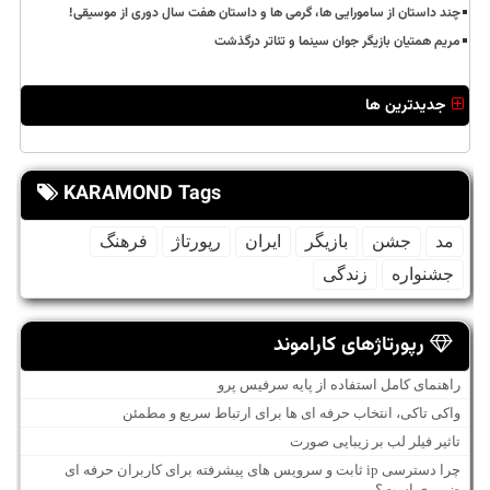
چند داستان از سامورایی ها، گرمی ها و داستان هفت سال دوری از موسیقی!
مریم همتیان بازیگر جوان سینما و تئاتر درگذشت
جدیدترین ها
KARAMOND Tags
مد
جشن
بازیگر
ایران
رپورتاژ
فرهنگ
جشنواره
زندگی
رپورتاژهای کاراموند
راهنمای کامل استفاده از پایه سرفیس پرو
واکی تاکی، انتخاب حرفه ای ها برای ارتباط سریع و مطمئن
تاثیر فیلر لب بر زیبایی صورت
چرا دسترسی ip ثابت و سرویس های پیشرفته برای کاربران حرفه ای
ضروری است؟