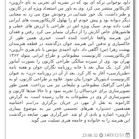
داود نوجوانی ترکه ای بود که در نشریه ای تجربی به نام «آروین»
کاریکاتور منتشر می کرد. وی به باور من استعداد ویژه ای در کارتون
و طنز داشت، یک جور شیدایی در وجودش موج می زد به معنایی
دیگر دیوانه بود و پیش خودم او را بهلول کاریکاتوریست های ایرانی
لقب داده بودم. سبک ویژه اش در طراحی با ارزش های خطی و
هاشورهای خاص آثارش را از دیگران متمایز می کرد. رفتن و فقدان
این هنرمند واقعا ناراحت کننده است. حیدری همین طور از
خاکسپاری و تدفین این هنرمند جوان درگذشته در قطعه هنرمندان
بهشت زهرا (س) آگاهی داد. داود احمدی مونس با نام هنری «آروین»
کاریکاتوریست، کارتونیست مطبوعاتی و طراح ایرانی متولد ۱۳۶۲
تهران بود. وی از سیزده سالگی طراحی کارتون را بصورت آماتور
آغاز کرد. یک سال بعد با خانه روزنامه نگاران جوان و هفته نامه
«طنزپارسی» آغاز به کار کرد. بعد از آن در روزنامه «زن» به عنوان
کارتونیست ادیتوریال خودرا بیان نمود. علاوه بر طراحی کارتون، او به
طراحی گرافیک مطبوعاتی و تبلیغاتی نیز می پرداخت. همین طور
تصویرسازی برای خردسالان را تجربه نمود و تا حالا صدها کارتون و
تصویرسازی از وی در مطبوعات به چاپ رسیده است. به گزارش
کاراموند به نقل از مهر، در جریان برگزاری
مراسم
اختتامیه
هفدهمین
جشنواره
هنرهای تجسمی فجر نیز به موضوع بیماری
«آروین» اشاره و یادی از او شد. خبرگزاری مهر، ضایعه درگذشت
این هنرمند را به خانواده و جامعه هنری تسلیت می گوید.
1403/12/11
23:06:32