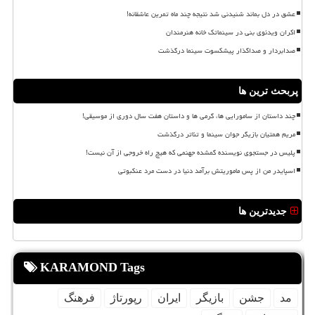
عشق در دل بماند شنیدنی شد نتیجه چند ماه تمرین عاشقانه!
اکران ویدئوی بنی در سینماتک خانه هنرمندان
صدابردار و صداگذار پیشکسوت سینما درگذشت
پربحث ترین ها
چند داستان از سامورایی ها، گرمی ها و داستان هفت سال دوری از موسیقی!
مریم همتیان بازیگر جوان سینما و تئاتر درگذشت
پلیس در جستجوی نویسنده گمشده جهنمی که هیچ راه خروجی از آن نیست!
اسپایدر من از پس ماموریتش برآمد دنیا در دست مرد عنکبوتی
جدیدترین ها
KARAMOND Tags
مد
جشن
بازیگر
ایران
رپورتاژ
فرهنگ