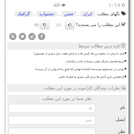
420
/ 5
5.0
تگهای مطلب:
ایران
,
جشن
,
جشنواره
,
گرافیك
این مطلب را می پسندید؟
(0)
(1)
تازه ترین مطالب مرتبط
چند داستان از سامورایی ها، گرمی ها و داستان هفت سال دوری از موسیقی!
مریم همتیان بازیگر جوان سینما و تئاتر درگذشت
پلیس در جستجوی نویسنده گمشده جهنمی که هیچ راه خروجی از آن نیست!
گردهمایی نازی آبادی ها برای اکبر عبدی به همراه عکس
نظرات بینندگان کاراموند در مورد این مطلب
نظر شما در مورد این مطلب
نام:
ایمیل:
نظر: