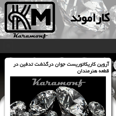
كاراموند
منو
آروین کاریکاتوریست جوان درگذشت تدفین در
قطعه هنرمندان