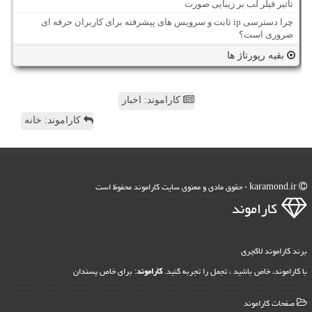
تاثیر فیلر لب بر زیبایی صورت
چرا دسترسی ip ثابت و سرویس های پیشرفته برای کاربران حرفه ای
ضروری است؟
بقیه رپورتاژ ها
کاراموند: اخبار
کاراموند: خانه
karamond.ir - حقوق مادی و معنوی سایت كاراموند محفوظ است
كاراموند
برند کاراموند لاکچری
با کاراموند، خاص باشید ، تجمل را تجربه کنید.
کاراموند
: برای خاص پسندان
صفحات كاراموند