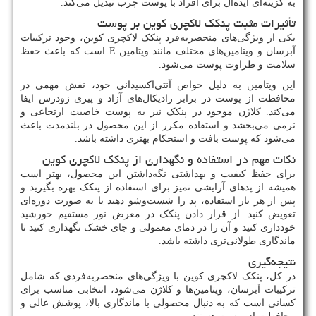
به گزینه‌ای ایده‌آل برای افراد با پوست چرب تبدیل می‌کند​.
تأثیرات مثبت پنکک لاکچری کوین بر پوست
یکی از ویژگی‌های منحصربه‌فرد پنکک لاکچری کوین، وجود ترکیبات
آبرسان و ویتامین‌های مختلف مانند ویتامین
E
است که باعث حفظ
سلامت و طراوت پوست می‌شود.
این ویتامین به دلیل خواص آنتی‌اکسیدانی خود، نقش مهمی در
محافظت از پوست در برابر رادیکال‌های آزاد و پیری زودرس ایفا
می‌کند. کلاژن موجود در پنکک نیز به پوست خاصیت ارتجاعی و
نرمی می‌بخشد و استفاده مکرر از این محصول در بلندمدت باعث
می‌شود که پوست بافت و استحکام بهتری داشته باشد​.
نکات مهم در استفاده و نگهداری از پنکک لاکچری کوین
برای حفظ کیفیت و بهداشتی نگه‌داشتن این محصول، بهتر است
همیشه از پدهای آرایشی تمیز برای استفاده از پنکک بهره بگیرید و
پس از هر بار استفاده، پد را شست‌وشو دهید یا به صورت دوره‌ای
تعویض کنید. از قرار دادن پنکک در معرض نور مستقیم خورشید
خودداری کنید و آن را در دمای معمولی و جای خشک نگهداری کنید تا
ماندگاری طولانی‌تری داشته باشد.
نتیجه‌گیری
در کل، پنکک لاکچری کوین با ویژگی‌های منحصربه‌فردی که شامل
ترکیبات آبرسان، ویتامین‌ها و کلاژن می‌شود، انتخابی مناسب برای
کسانی است که به دنبال محصولی با ماندگاری بالا، پوشش عالی و