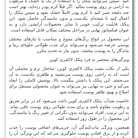
کنید. سپس می‌توانید پنکک را با استفاده از یک پد خشک یا مرطوب
به آرامی بر روی پوست بمالید. اگر قبلاً کرم پودر زده‌اید، بهتر است
چند دقیقه صبر کنید تا کرم پودر کاملاً خشک شود و سپس پنکک را
اعمال کنید تا نتیجه‌ای یکدست و بدون ماسیدگی حاصل شود. این
پنکک قابلیت ترکیب خوبی با سایر محصولات آرایشی دارد و به
عنوان فیکساتور نهایی در مراحل مختلف میکاپ قابل استفاده است.
این محصول در انواع رنگ‌های متنوع و متناسب با تناژهای مختلف
پوستی عرضه می‌شود و می‌تواند برای مدت طولانی جلوه‌ای زیبا و
ماندگار را به پوست ببخشد، بدون نیاز به تجدید مکرر​.
ویژگی‌های منحصر به فرد پنکک لاکچری کوین
یکی از نکات مثبت پنکک لاکچری کوین، ساختار نرم و مخملی آن
است که به راحتی روی پوست می‌نشیند و ظاهری یکدست به آن
می‌بخشد. این پنکک با داشتن پیگمنت بالا، پوشش کاملی را ایجاد
می‌کند و حتی به تنهایی نیز می‌تواند به عنوان محصولی مستقل برای
اصلاح و بهبود ظاهر پوست استفاده شود.
خاصیت ضدآب پنکک لاکچری کوین باعث می‌شود که در برابر تعریق
و رطوبت مقاوم باشد و برای مدت طولانی روی پوست باقی بماند.
به این ترتیب، افراد می‌توانند بدون نگرانی از تغییر رنگ یا ماسیدگی،
این محصول را در طول روز استفاده کنند.
همچنین، ویژگی مات‌کنندگی آن، چربی‌های اضافی پوست را جذب
کرده و از برق افتادن پوست جلوگیری می‌کند که این ویژگی آن را