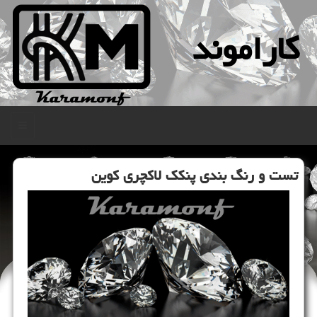
كاراموند
منو
تست و رنگ بندی پنکک لاکچری کوین