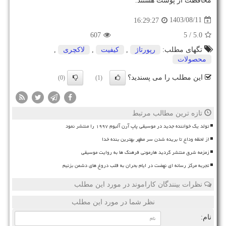
محافظت از پوست هستند.
1403/08/11
16:29:27
607
/ 5
5.0
تگهای مطلب:
رپورتاژ
,
كیفیت
,
لاكچری
,
محصولات
این مطلب را می پسندید؟
(0)
(1)
تازه ترین مطالب مرتبط
تولد یک خواننده جدید در موسیقی پاپ آرن آلبوم ۱۹۹۷ را منتشر نمود
از لحظه وداع تا بریده شدن سر مطهر بهترین بنده خدا
زمزمه شرق منتشر گردید هارمونی فرهنگ ها به روایت موسیقی
تجربه مرکز رسانه ای نهضت در ایام بحران به قلب دروغ های دشمن بزنیم
نظرات بینندگان کاراموند در مورد این مطلب
نظر شما در مورد این مطلب
نام: