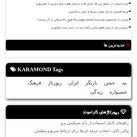
چند داستان از سامورایی ها، گرمی ها و داستان هفت سال دوری از موسیقی!
مریم همتیان بازیگر جوان سینما و تئاتر درگذشت
پلیس در جستجوی نویسنده گمشده جهنمی که هیچ راه خروجی از آن نیست!
اسپایدر من از پس ماموریتش برآمد دنیا در دست مرد عنکبوتی
جدیدترین ها
KARAMOND Tags
مد
جشن
بازیگر
ایران
رپورتاژ
فرهنگ
جشنواره
زندگی
رپورتاژهای کاراموند
راهنمای کامل استفاده از پایه سرفیس پرو
واکی تاکی، انتخاب حرفه ای ها برای ارتباط سریع و مطمئن