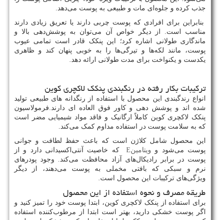
جذب کرده و جلوه‌ای مات و طبیعی به پوست می‌دهد.
بنابراین برای افرادی که پوست چربی دارند یا تعریق زیادی دارند
مناسب است. از دیگر خواص آن می‌توان به پوشش‌دهی بالا و
ماندگاری طولانی اشاره کرد؛ این پنکک قادر است تمامی عیوب
پوست، مانند لکه‌ها و تیرگی‌ها را به خوبی پنهان کند و ظاهری
یکدست و یکنواخت برای مدت طولانی ارائه دهد.
ترکیبات بکار رفته در رنگبندی پنکک لاکچری کوین
انواع رندگبندی این محصول با استفاده از رنگدانه های طبیعی تولید
شده اند و پوشش دهی و کاور فوق العاده ای دارند.فرمولاسیون
پنکک لاکچری کوین کاملاً ارگانیک و فاقد مواد شیمیایی مضر است
که به سلامت پوست در استفاده مداوم کمک می‌کند.
این محصول شامل کلاژن است که باعث حفظ لطافت و جوانی
پوست می‌شود و
ویتامین
E
که خاصیت آنتی‌اکسیدانی دارد و از
پوست در برابر رادیکال‌های آزاد محافظت می‌کند. وجود پودرهای
نرم و سبکی که بافتی مخملی به پوست می‌دهند، از دیگر
ویژگی‌های ترکیبات این محصول است.
طریقه مصرف و نحوه استفاده از این محصول
برای استفاده از پنکک لاکچری کوین، ابتدا پوست خود را تمیز کنید و
اگر پوست خشکی دارید، بهتر است ابتدا از مرطوب‌کننده استفاده