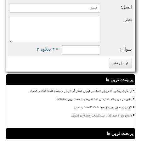
ایمیل:
نظر:
سوال:
= ۴ بعلاوه ۳
پربیننده ترین ها
از غارت پاندورا تا رؤیای تسلط بر ایران اخطار آواتار در رابطه با اتحاد نفت و قدرت
عشق در دل بماند شنیدنی شد نتیجه چند ماه تمرین عاشقانه!
اکران ویدئوی بنی در سینماتک خانه هنرمندان
صدابردار و صداگذار پیشکسوت سینما درگذشت
پربحث ترین ها