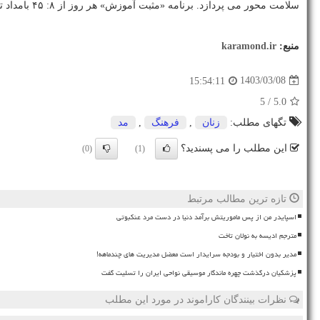
سلامت محور می پردازد. برنامه «مثبت آموزش» هر روز از ۸: ۴۵ بامداد تا ۱۸ بصورت متناوب در ۱۵ دقیقه پایانی هر ساعت پخش می شود.
منبع:
karamond.ir
1403/03/08
15:54:11
/ 5
5.0
تگهای مطلب:
زنان
,
فرهنگ
,
مد
این مطلب را می پسندید؟
(0)
(1)
تازه ترین مطالب مرتبط
اسپایدر من از پس ماموریتش برآمد دنیا در دست مرد عنکبوتی
مترجم ادیسه به نولان تاخت
مدیر بدون اختیار و بودجه سرایدار است معضل مدیریت های چندماهه!
پزشکیان درگذشت چهره ماندگار موسیقی نواحی ایران را تسلیت گفت
نظرات بینندگان کاراموند در مورد این مطلب