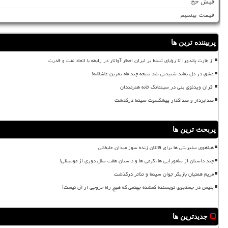
فیش حج
قیمت بیسیم
پربیننده ترین ها
از غارت پاندورا تا رؤیای تسلط بر ایران اخطار آواتار در رابطه با اتحاد نفت و قدرت
عشق در دل بماند شنیدنی شد نتیجه چند ماه تمرین عاشقانه!
اکران ویدئوی بنی در سینماتک خانه هنرمندان
صدابردار و صداگذار پیشکسوت سینما درگذشت
پربحث ترین ها
هیاهوی سلبریتی ها برای قاتلان زنده سوز میدان علیخانی
چند داستان از سامورایی ها، گرمی ها و داستان هفت سال دوری از موسیقی!
مریم همتیان بازیگر جوان سینما و تئاتر درگذشت
پلیس در جستجوی نویسنده گمشده جهنمی که هیچ راه خروجی از آن نیست!
جدیدترین ها