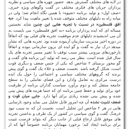
در لایه های مختلف گسترش بدهد. حضور چهره های سیاسی و نظریه
پردازان جریان های فکری مختلف در گفت وگوهای ویژه خبری،
«صف اول» و تولید برنامه «شیوه» با همین نگاه انجام شد؛ ولی در
«به
میانه راه به دلیلهای مختلف متوقف شده یا تغییر ماهیت پیدا کرد.
افق فلسطین» در نسبت با تجربه هایی این چنین
شاید نخستین
مساله ای که ایده پردازان برنامه «به افق فلسطین» می بایست به
آن می اندیشیدند دلیلهای عدم موفقیت تجربه های قبلی بود که اتفاقاً
در دوره اخیر مدیریت سازمان آزموده شده بود. تجربه هایی که نشان
میدهد درک نیاز به گفت و گو ایده ای برون سازمانی نبوده و اتفاقاً
بازخوردهای بیرونی بیشتر سبب توقف یا تغییر مسیر تجربه های یک
سال قبل شده است. بنظر می رسد که تولید این برنامه های گفت و
گو محور برمبنای ۲ شاخص که یکی از جنس ضعف و دیگری قوت
است، شکل گرفته باشد. نخست ضعف و خلاء یک گفت و گوی پیش
برنده که گروههای مختلف سیاسی و اجتماعی را حول یک ایده
درست مرکزی به تعامل وادارد و این فضای تعاملی را به سطح
جامعه منتقل کند و دوم برآورد سیاست گذاران برنامه از ظرفیت
خود برای تولید و حفظ چنین برنامه ای که حتما هزینه های پیش بینی
جایی میان قوت و
شده و پیش بینی نشده زیادی برای آنها دارد.
ضعف تثبیت نشده
آن چه امروز قابل تحلیل می نماید وجود نارسایی
هایی در هر ۲ شاخص این تحلیل است. نخست آن که به سبب نبود
فرهنگ
گفت و گوی سیاسی در کشور از یک طرف و نداشتن تجربه
های موفق قابل ارجاع قبلی از جانب دیگر که بتواند فرصت تثبیت
برای برنامه ایجاد کند؛ برخورد مهمانان برنامه خصوصاً آنها که از