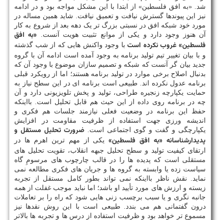
شد. «به افق فلسطین» از ابتدا با این مشکل مواجه بود و در ادامه
نیز این پیوندها گسترش نیافت و تعمیق نیافت. شاید همین مساله در
مورد خود شبکه افق در نسبتی بزرگ تر یک دهه بعد از شروع به کار
«به افق
آن هنوز وجود دارد و یکی از موانع تثبیت هویت آنست.
فلسطین» غروب نکرده است
با وجود واکنش هایی که از شب گذشته
و با بیان تغییر تیم تولید برنامه به وجود آمده است ادامه آن با گروه
جدید بیان گر آنست که شبکه و تصمیم سازان موضوع با وجود آن که
بدنبال اصلاح برخی موارد در تولید برنامه هستند؛ اما از رویکرد قبلی
برنامه عدول نکرده اند. طبیعی است برنامه ای در این سطح نیاز به
حمایت یکپارچه زنجیره طراحی، تولید و پخش تلویزیونی دارد و آن
چه در برنامه روی داده از این حیث هم قابل تحلیل است. بااینکه
حفظ این برنامه در وضعیت فعلی نیازمند جلسات هم فکری و
اندیشه ورزی جهت استفاده از ظرفیت مقاومت در افزایش
ضرورت تحلیل مستقل و
یکپارچگی و گفت و گوی اجتماعی است.
پدیدارشناسانه «به افق فلسطین»
یکی از مهم ترین اهرم ها در
ارتقای کیفیت تولید و سطح تحلیل جبهه انقلاب، تقویت تحلیل های
مستقلی است که پدیده ها را در قالب چارچوب های مرسومِ گاه
سیاست زده یا وابسته به گروه ها و جریان های فکری مطالعه نمی
نماید. نقش ناظر بااینکه نمی تواند بطور کامل مستقل از تجربه
زیسته و ارزش های مورد تأیید او باشد؛ اما نباید موجب غفلت از همه
جانبه نگری و یا سبب برچسب زنی هایی شود که راه را بر تعاملات
درون گفتمانی هم می بندد. طبیعی است با این روش نقدها نیز
مسموع تر خواهد بود و ظرفیت استفاده از درس ها و تجربه ها بالاتر