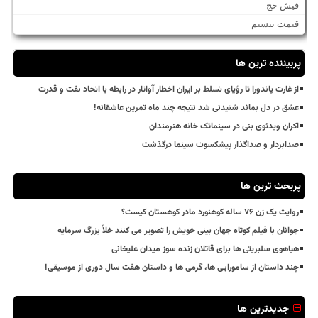
فیش حج
قیمت بیسیم
پربیننده ترین ها
از غارت پاندورا تا رؤیای تسلط بر ایران اخطار آواتار در رابطه با اتحاد نفت و قدرت
عشق در دل بماند شنیدنی شد نتیجه چند ماه تمرین عاشقانه!
اکران ویدئوی بنی در سینماتک خانه هنرمندان
صدابردار و صداگذار پیشکسوت سینما درگذشت
پربحث ترین ها
روایت یک زن ۷۶ ساله کوهنورد مادر کوهستان کیست؟
جوانان با فیلم کوتاه جهان بینی خویش را تصویر می کنند خلأ بزرگ سرمایه
هیاهوی سلبریتی ها برای قاتلان زنده سوز میدان علیخانی
چند داستان از سامورایی ها، گرمی ها و داستان هفت سال دوری از موسیقی!
جدیدترین ها