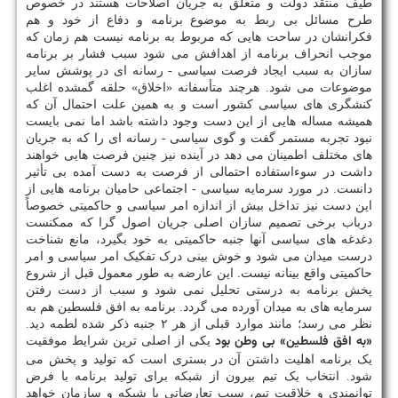
طیف منتقد دولت و متعلق به جریان اصلاحات هستند در خصوص
طرح مسائل بی ربط به موضوع برنامه و دفاع از خود و هم
فکرانشان در ساحت هایی که مربوط به برنامه نیست هم زمان که
موجب انحراف برنامه از اهدافش می شود سبب فشار بر برنامه
سازان به سبب ایجاد فرصت سیاسی - رسانه ای در پوشش سایر
موضوعات می شود. هرچند متأسفانه «اخلاق» حلقه گمشده اغلب
کنشگری های سیاسی کشور است و به همین علت احتمال آن که
همیشه مساله هایی از این دست وجود داشته باشد اما نمی بایست
نبود تجربه مستمر گفت و گوی سیاسی - رسانه ای را که به جریان
های مختلف اطمینان می دهد در آینده نیز چنین فرصت هایی خواهند
داشت در سوءاستفاده احتمالی از فرصت به دست آمده بی تأثیر
دانست. در مورد سرمایه سیاسی - اجتماعی حامیان برنامه هایی از
این دست نیز تداخل بیش از اندازه امر سیاسی و حاکمیتی خصوصاً
درباب برخی تصمیم سازان اصلی جریان اصول گرا که ممکنست
دغدغه های سیاسی آنها جنبه حاکمیتی به خود بگیرد، مانع شناخت
درست میدان می شود و خوش بینی درک تفکیک امر سیاسی و امر
حاکمیتی واقع بینانه نیست. این عارضه به طور معمول قبل از شروع
پخش برنامه به درستی تحلیل نمی شود و سبب از دست رفتن
سرمایه های به میدان آورده می گردد. برنامه به افق فلسطین هم به
نظر می رسد؛ مانند موارد قبلی از هر ۲ جنبه ذکر شده لطمه دید.
«به افق فلسطین» بی وطن بود
یکی از اصلی ترین شرایط موفقیت
یک برنامه اهلیت داشتن آن در بستری است که تولید و پخش می
شود. انتخاب یک تیم بیرون از شبکه برای تولید برنامه با فرض
توانمندی و خلاقیت تیم، سبب تعارضاتی با شبکه و سازمان خواهد