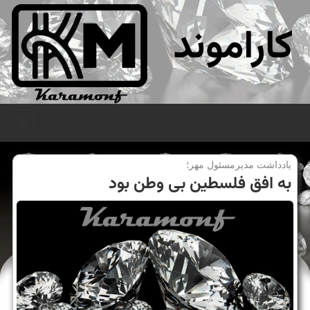
کاراموند
منو
یادداشت مدیرمسئول مهر؛
به افق فلسطین بی وطن بود