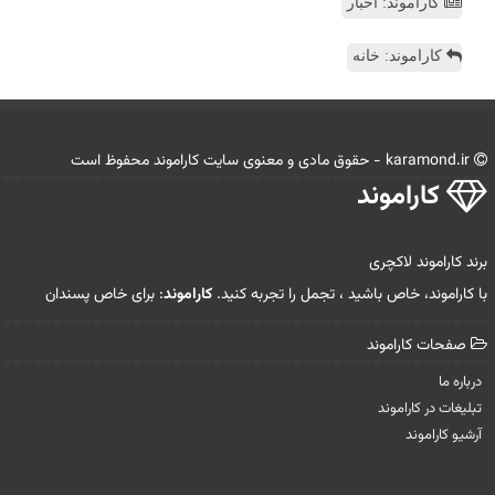
کاراموند: اخبار
کاراموند: خانه
karamond.ir - حقوق مادی و معنوی سایت كاراموند محفوظ است
كاراموند
برند کاراموند لاکچری
با کاراموند، خاص باشید ، تجمل را تجربه کنید.
کاراموند
: برای خاص پسندان
صفحات كاراموند
درباره ما
تبلیغات در كاراموند
آرشیو كاراموند