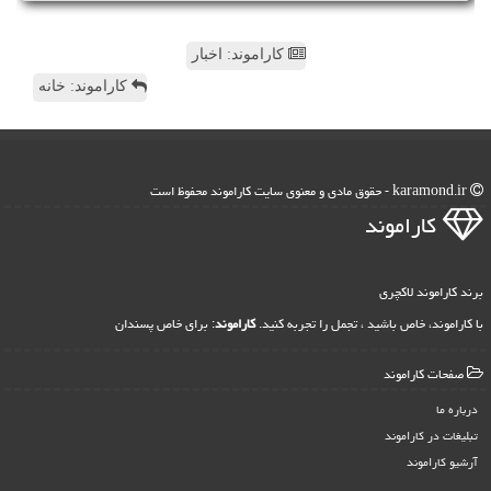
کاراموند: اخبار
کاراموند: خانه
karamond.ir - حقوق مادی و معنوی سایت كاراموند محفوظ است
كاراموند
برند کاراموند لاکچری
با کاراموند، خاص باشید ، تجمل را تجربه کنید.
کاراموند
: برای خاص پسندان
صفحات كاراموند
درباره ما
تبلیغات در كاراموند
آرشیو كاراموند