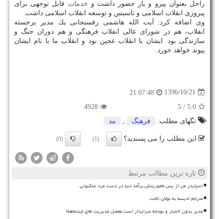
راحل بعنوان پیرو و یار حضور داشت و
خدمات
قابل توجهی برای
پیروزی انقلاب اسلامی و تاسیس و توسعه انقلاب اسلامی داشت.
وی اضافه كرد: آیت الله هاشمی رفسنجانی یك مدیر برجسته
انقلاب، هم در شورای عالی انقلاب فرهنگی و هم دوران جنگ و
سازندگی بود. ایشان با انقلاب عجین بود و انقلاب ما با نام ایشان
پیوند خواهد خورد.
1396/10/21
21:07:48
4928
/ 5
5.0
تگهای مطلب:
فرهنگ
,
مد
این مطلب را می پسندید؟
(0)
(1)
تازه ترین مطالب مرتبط
اسپایدر من از پس ماموریتش برآمد دنیا در دست مرد عنکبوتی
مترجم ادیسه به نولان تاخت
مدیر بدون اختیار و بودجه سرایدار است معضل مدیریت های چندماهه!