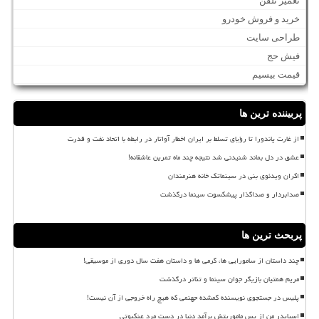
تعمیر تلفن
خرید و فروش خودرو
طراحی سایت
فیش حج
قیمت بیسیم
پربیننده ترین ها
از غارت پاندورا تا رؤیای تسلط بر ایران اخطار آواتار در رابطه با اتحاد نفت و قدرت
عشق در دل بماند شنیدنی شد نتیجه چند ماه تمرین عاشقانه!
اکران ویدئوی بنی در سینماتک خانه هنرمندان
صدابردار و صداگذار پیشکسوت سینما درگذشت
پربحث ترین ها
چند داستان از سامورایی ها، گرمی ها و داستان هفت سال دوری از موسیقی!
مریم همتیان بازیگر جوان سینما و تئاتر درگذشت
پلیس در جستجوی نویسنده گمشده جهنمی که هیچ راه خروجی از آن نیست!
اسپایدر من از پس ماموریتش برآمد دنیا در دست مرد عنکبوتی