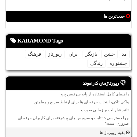
جدیدترین ها
KARAMOND Tags
مد
جشن
بازیگر
ایران
رپورتاژ
فرهنگ
جشنواره
زندگی
رپورتاژهای کاراموند
راهنمای کامل استفاده از پایه سرفیس پرو
واکی تاکی، انتخاب حرفه ای ها برای ارتباط سریع و مطمئن
تاثیر فیلر لب بر زیبایی صورت
چرا دسترسی ip ثابت و سرویس های پیشرفته برای کاربران حرفه ای
ضروری است؟
بقیه رپورتاژ ها