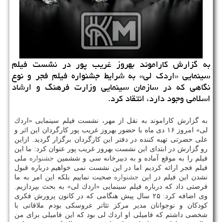
به گزارش كاراموند بهروز غریب پور در نشست فیلم
سینمایی «اردك لی» به شرایط جشنواره فیلم فجر و نوع
نگاهی كه در سازمان سینمایی وزارت فرهنگ و ارشاد
اسلامی وجود دارد، انتقاد كرد.
به گزارش كاراموند به نقل از مهر، نشست فیلم سینمایی «اردك
لی» امروز ۱۶ دی ماه با حضور بهروز غریب پور كارگردان این اثر و
علی حضرتی تهیه كننده در دفتر این كارگردان برگزار گردید. ازاین
رو گزارش در ابتدای این نشست بهروز غریب پور عنوان كرد: ما این
فیلم را به موقع آماده و به دبیرخانه سی و ششمین
جشنواره
ملی
فیلم فجر ارائه كردیم اما در این نشست نمی خواهیم درباره قبول
نشدن این فیلم در این
جشنواره
صحبت نماییم بلكه این امر به ما
فرصتی داد كه درباره فیلم سینمایی «اردك لی» به بحث بپردازیم.
وی اضافه كرد: ۲۵ سال پیش هنگامی كه در كانون پرورش فكری
كودكان و نوجوانان مدیر مركز تئاتر عروسكی بودم ملاقاتی با
شخصی داشتم كه فامیلی او اردك لی بود كه این فامیلی برای من