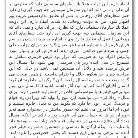
انتقاد دارم. این دولت عملا یك سازمان سینمایی دارد كه نظارتی بر
آن ندارد و نمی داند كه این سازمان سینمایی چه جهت گیری ای دارد
حتی شعارهای آقای روحانی با عمل او تطابق نداردسپس غریب پور
اظهار نمود: من به دولت روحانی به شدت انتقاد دارم. این دولت
عملا یك سازمان سینمایی دارد كه نظارتی بر آن ندارد و نمی داند كه
این سازمان سینمایی چه جهت گیری ای دارد حتی شعارهای آقای
روحانی با عمل او تطابق ندارد. وی با اشاره به برچیده شدن
مراسم
فرش قرمز از
جشنواره
فیلم فجر عنوان كرد: در دوران وزارت علی
جنتی و سیدعباس صالحی امیری دیدم كه فرش قرمز بسیار مورد
پذیرش افراد بود به صورتی كه قرار بود فرش قرمزی منقش به
سیمرغ در سال آینده زیر پای هنرمندان پهن شود اما امسال این
فرش برچیده شد و دلایل آن مشخص نمی باشد در حالی كه این
مراسم
چیزی جز شكوه، جلال و احترام نداشت. از همین مبحث می
گردد وضعیت
جشنواره
امسال را دید. این كارگردان خاطرنشان كرد:
امسال آقایان گفتند كه باید تنوع آثار داشته باشیم اما امسال می بینیم
تنها برخی فیلم ها با موضوعاتی خاص در
جشنواره
حضور دارند. برای
مثال «اردك لی» می توانست این تنوع را تولید كند زیرا درباره اقوام
و
فرهنگ
ایرانی بود. جا دارد كه بگویم من به دنبال جایزه نیستیم و
نبوده ام اما امروز می بینیم كه حضور نداشتن در
جشنواره
فیلم فجر
جزو ارزش ها به حساب می آید. غریب پور با تاكید بر اینكه امسال
تعداد آثار دفاع مقدسی در
جشنواره
فیلم فجر زیاد است، توضیح داد:
با عنایت به اینكه ارگان ها به سی و ششمین
جشنواره
فیلم فجر
آمده اند برخی به دنبال این هستند كه بخش خصوصی را نابود كنند.