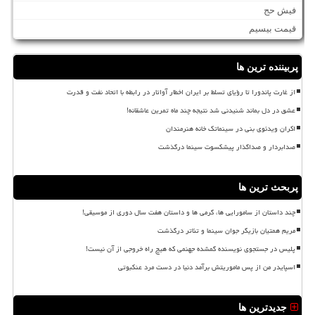
فیش حج
قیمت بیسیم
پربیننده ترین ها
از غارت پاندورا تا رؤیای تسلط بر ایران اخطار آواتار در رابطه با اتحاد نفت و قدرت
عشق در دل بماند شنیدنی شد نتیجه چند ماه تمرین عاشقانه!
اکران ویدئوی بنی در سینماتک خانه هنرمندان
صدابردار و صداگذار پیشکسوت سینما درگذشت
پربحث ترین ها
چند داستان از سامورایی ها، گرمی ها و داستان هفت سال دوری از موسیقی!
مریم همتیان بازیگر جوان سینما و تئاتر درگذشت
پلیس در جستجوی نویسنده گمشده جهنمی که هیچ راه خروجی از آن نیست!
اسپایدر من از پس ماموریتش برآمد دنیا در دست مرد عنکبوتی
جدیدترین ها