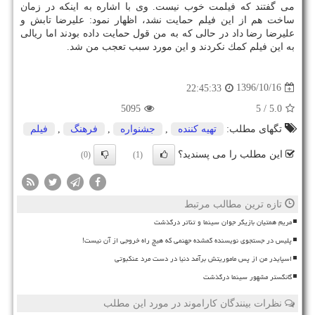
می گفتند كه فیلمت خوب نیست. وی با اشاره به اینكه در زمان
ساخت هم از این فیلم حمایت نشد، اظهار نمود: علیرضا تابش و
علیرضا رضا داد در حالی كه به من قول حمایت داده بودند اما ریالی
به این فیلم كمك نكردند و این مورد سبب تعجب من شد.
1396/10/16
22:45:33
5095
/ 5
5.0
تگهای مطلب:
تهیه كننده
,
جشنواره
,
فرهنگ
,
فیلم
این مطلب را می پسندید؟
(0)
(1)
تازه ترین مطالب مرتبط
مریم همتیان بازیگر جوان سینما و تئاتر درگذشت
پلیس در جستجوی نویسنده گمشده جهنمی که هیچ راه خروجی از آن نیست!
اسپایدر من از پس ماموریتش برآمد دنیا در دست مرد عنکبوتی
گانگستر مشهور سینما درگذشت
نظرات بینندگان کاراموند در مورد این مطلب