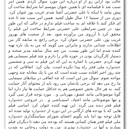
جالب بود ازاین رو از او درباره این مورد سوال كردم. همین امر
سبب شد تا فیلمنامه ای با همین عنوان بنویسم اما شرایط ساخت آن
پیش نیامد تا اینكه با علی حضرتی آشنا شدم. غریب پور عنوان كرد:
دوری من از سینما ۱۶ سال طول كشید. همین امر سبب شد تا عده
ای فكر كنند تا علاقه ای به ساخت فیلم ندارم در حالی كه این طور
نبود. در چنین شرایطی علی حضرتی شرایط ساخت این فیلم را
محقق كرد تا آرزوی من برآورده شود. بعد از صحبت های بهروز
غریب پور، علی حضرتی عنوان كرد: برخی راجع به سابقه كار من
اطلاعات چندانی ندارند و بنابراین می گویند كه من به یك باره تهیه
كننده شدم اما این طور نیست. من چند سال سابقه مدیر صحنه و
دستیار كارگردان بودن در حوزه تئاتر را دارم و چند فیلم سینمایی هم
تهیه كردم. حضرتی با اشاره به این كه این فیلم به سی و ششمین
جشنواره
ملی فجر راه پیدا نكرده است، بیان كرد: اتفاقاتی كه در
چند روز اخیر افتاده سبب شده است كه من با یك معادله چند وجهی
مواجه شوم. سوال من این است كه چه اتفاقی در بنیادهای سینمایی
ما رخ می دهد كه برخی یادشان می رود باید از محتوای آثار حمایت
كنند. به هر حال بخش خصوصی هم به حداقل حمایت ها نیاز دارد اما
گویا موضوعاتی مانند عشق، مهربانی و... مورد توجه قرار نمی گیرد
و تنها موضوعاتی مانند اعتیاد، اسیدپاشی و... در خروجی
جشنواره
فیلم فجر دیده می گردد. این تهیه كننده عنوان كرد: اسامی فیلم
هایی كه با بودجه های ارگانی در این دوره از
جشنواره
تولید شده اند
قابل توجه بود اما باید بگویم اعضای شورای سیاستگذاری
جشنواره
ملی فیلم فجر همان كسانی هستند كه بودجه می دهند تا دیگران فیلم
بسازند و آنها در
جشنواره
بپذیرند. من به دولت روحانی به شدت