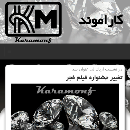
كاراموند
منو
در نشست اردك لی عنوان شد
تغییر جشنواره فیلم فجر