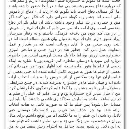
جالب است كه بگویم ما
جشنواره
فیلم «مقاومت» داریم و فیلم هایی
كه درباره دفاع مقدس هستند می توانند در آنجا حضور داشته باشند
اما اگر مساله، دفاع است باید بگویم كه «اردك لی» دفاع از ناموس
ملی است اما
جشنواره
، كوتاه نظرانی دارد كه فكر می كنند اگر
مین و خمپاره در یك فیلم وجود داشته باشد آن فیلم یك اثر دفاع
مقدسی است. وی ادامه داد: من می دانم كه «اردك لی» راه خویش
را باز می كند چون من دغدغه فرهنگی داشتم و به رفتار مدرسان
ایراد عمیق دارم. «اردك لی» به دنبال بیان همین مساله است اما در
اینجا روی سخن من با آقای روحانی است كه در شعار و عمل
متفاوت عمل می كند. چطور شد در دوره جنتی و صالحی امیری
جشنواره
ضد ارزش بود اما حالا یك مبحث ارزشی است. من حاضرم
درباره این مورد با دوستان مناظره كنم. غریب پور با اشاره به اینكه
بعضی از فیلم ها هنوز آماده نشده اند، اظهار نمود: من می دانم كه
بعضی از فیلم ها هنوز به صورت كامل آماده نشده اند حتی بعضی از
فیلمسازان تنها چند سكانس از اثر خویش را به هیات انتخاب ارائه
داده اند و همان فیلم ها در
جشنواره
پذیرفته شدند. در چنین شرایطی
مسئولان، آیین نامه
جشنواره
را كجا قایم كردند؟وی خاطرنشان كرد:
من ۲ سال مدیر
كاخ
جشنواره
بودم و می دانم كه خیلی از فیلم ها
در نیم ساعت مانده به نمایش صداگذاری ناقصی داشتند. آیا نباید این
مسایل حل شود؟ پس فیلم ما كه به صورت كامل به هیات انتخاب
ارائه شده بود چرا حذف شد. غریب پور ادامه داد: دوستان حتی
دلایل رد شدن این فیلم را به ما نگفتند اما من توقع داشتم برای مثال
پوران درخشنده به من زنگ می زد و می اظهار داشت كه فیلم شما
به این دلایل رد شده است. حداقل به احترام ریش سفید من به من