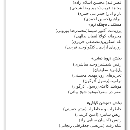
قصر قند( محسن اسلام زاده)
مجاهد غریب(حمید رضا شیخی)
نار و انار( حیدر بنی حمزه)
ابراهیم(حسین احمدی)
مستند ـ «جنگ نرم»
پرزیدنت آكتور سینما(محمدرضا بورونی)
محرمانه كولا( لقمان یدالهی)
تله اسكرین(مصطفی حریری)
روزهای آزادی ـ كنگو(وحید فرجی)
بخش «پویا نمایی»
رقص شمشیر(وحید مباشری)
پل(نوید تنظیفیان)
تحریرهای رود(مهدی محسنی)
ترامپت(رسول آذرگون)
موشك كاغذی(رسول آذرگون)
صفر در سفر(موعود شیخ بهائی)
بخش «موشن گرافی»
خاطرات و مخاطرات(میثم حسینی)
ارتش سایبری(امین كریمی)
رئیس (احسان سنایی راد)
شاه رفت (مرتضی جعفرقلی زنجانی)