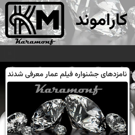
کاراموند
منو
نامزدهای جشنواره فیلم عمار معرفی شدند