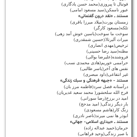
فوتبال تا پیروزی(محمد حسن یادگاری)
عبور ناممكن(سید مسعود امامی)
مستند ـ «نقد درون گفتمانی»
زمستان یورت(میلاد میرزا باقری)
تلكه(مسعود كارگر)
سوخت ما سوخت(یاسین خوش آمد زهی)
میراث آلبرتا3(حسین شمقدری)
ترخیص(مهدی انصاری)
مظنه(سید رضا حسینی)
فروشنده(علیرضا بوالی)
حراممی خوریم(هادی محمدی نسب)
نفس های آخر(یاسر طالبی)
غیر انتفاعی(داود مبصری)
مستند - «جبهه فرهنگی و سبك زندگی»
درآستانه فصل سرد(فاطمه مرز بان)
فرج الله سلحشور( محمد سعید غدیریان)
امید در برزخ(رضا سورانی)
بار دیگر زندگی( امید مدحج)
زنگ كار(هاشم مسعودی)
ابوذر ها نمی میرند(ناصر نادری)
مستند ـ «بیداری اسلامی- جهانی»
حرمان(حمید عبداله زاده)
با صبر زندگی(وحید فراهانی)