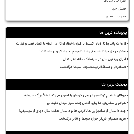
طراحی سایت
فیش حج
قیمت بیسیم
پربیننده ترین ها
از غارت پاندورا تا رؤیای تسلط بر ایران اخطار آواتار در رابطه با اتحاد نفت و قدرت
عشق در دل بماند شنیدنی شد نتیجه چند ماه تمرین عاشقانه!
اکران ویدئوی بنی در سینماتک خانه هنرمندان
صدابردار و صداگذار پیشکسوت سینما درگذشت
پربحث ترین ها
جوانان با فیلم کوتاه جهان بینی خویش را تصویر می کنند خلأ بزرگ سرمایه
هیاهوی سلبریتی ها برای قاتلان زنده سوز میدان علیخانی
چند داستان از سامورایی ها، گرمی ها و داستان هفت سال دوری از موسیقی!
مریم همتیان بازیگر جوان سینما و تئاتر درگذشت