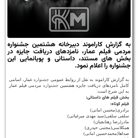
به گزارش كاراموند دبیرخانه هشتمین جشنواره
مردمی فیلم عمار، نامزدهای دریافت جایزه در
بخش های مستند، داستانی و پویانمایی این
جشنواره را اعلام نمود.
به گزارش كاراموند به نقل از روابط عمومی
جشنواره
عمار، اسامی
كامل نامزدهای دریافت جایزه هشتمین
جشنواره
مردمی فیلم عمار
به این شرح است:
بخش فیلم های داستانی:
فیلم كوتاه:
برادری(محسن امانی)
سلفی سلفی(سید مهدی میرغیاثی)
مادر(رضا زهتابچیان)
همكلاسی(مجتبی حیدری)
صداها(محمدحسین امانی)