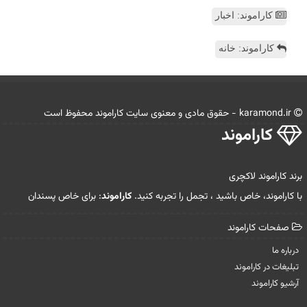
کاراموند: اخبار
کاراموند: خانه
karamond.ir - حقوق مادی و معنوی سایت كاراموند محفوظ است
كاراموند
برند کاراموند لاکچری
با کاراموند، خاص باشید ، تجمل را تجربه کنید.
کاراموند
: برای خاص پسندان
صفحات كاراموند
درباره ما
تبلیغات در كاراموند
آرشیو كاراموند