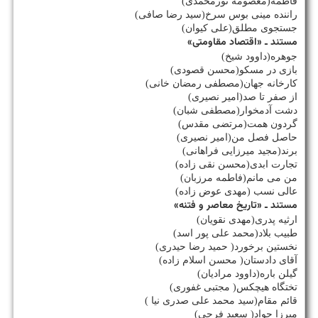
فاطمه(معصومه نورمحمدی)
راننده مینی بوس سرخ(سید رضا صافی)
جستجوی مطلق(علی كیوان)
مستند ـ «اقتصاد مقاومتی»
جوهره(داوود شیخ)
بازی در مسكو(محسن قصودی)
كارخانه جهان(مصطفی رمضان خانی)
از صفر تا صد(امیر نصیری)
دشت آدمخوار(مصطفی شبان)
گردون همت(مرتضی مقدس)
حاصل فصل من(امیر نصیری)
برند(مجید میرزایی فراهانی)
تجارت ابدی(محسن نقی زاده)
من می مانم(فاطمه مرزبان)
عالی نسب (مهدی عوض زاده)
مستند ـ «تاریخ معاصر و فتنه»
ارثیه پدری(مهدی نقویان)
طبیب بلاد(محمد علی پور اسد)
نخستین برخورد( حمید رضا حیدری)
آقای دادستان( محسن اسلام زاده)
گیلن باره(داوود مرادیان)
تختگاه هیچكس( مجتبی غفوری)
قائم مقام(سید محمد علی صدری نیا )
میرزا جواد( سعید فرجی)