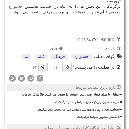
تروریست
برگزیدگان این بخش ها 15 دی ماه در اختتامیه هشتمین
جشنواره
مردمی فیلم عمار در فرهنگسرای بهمن معرفی و تقدیر می شوند.
1396/10/15
19:26:54
5282
/ 5
5.0
تگهای مطلب:
جشنواره
,
فرهنگ
,
فیلم
,
مد
این مطلب را می پسندید؟
(0)
(1)
تازه ترین مطالب مرتبط
جوانان با فیلم کوتاه جهان بینی خویش را تصویر می کنند خلأ بزرگ سرمایه
مریم همتیان بازیگر جوان سینما و تئاتر درگذشت
اسپایدر من از پس ماموریتش برآمد دنیا در دست مرد عنکبوتی
گانگستر مشهور سینما درگذشت
نظرات بینندگان کاراموند در مورد این مطلب