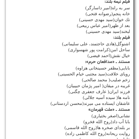
فیلم نیمه بلند:
سر به راه(امیر داسارگر)
خانه پنجم(رضوانه فتحی)
تك خوان(سید مهدی حسینی)
بعد از ظهر(امیر عباس ربیعی)
لبخند(سید مهدی حسینی)
فیلم بلند:
اشنوگل(هادی حاجتمند، علی سلیمانی)
ساحل امن(كرامت پور شهسواری)
خیال نقش(احمد فیضی)
مستند ـ «مدافعان حرم»:
بابایی(مظفر حسینخانی هزاوه)
رویای خلافت(سید مجتبی خیام الحسینی)
زخم صلیب( محمد صالحی)
غریبه در میقان( امیر پژمان حبیبیان)
فرزند ایران( عارف جعفری چگنی)
نامه ها( سیده آسیه جلالی)
عاشقان ایستاده می میرند(محسن اردستانی)
مستند ـ «ملت قهرمان»
نشانی(اصغر بختیاری)
بابا آب داد(روح الله فخرو)
بر بلندای صخره ها(روح الله قاسمی)
روایت ریحانه(روح الله كاظمی زاده)