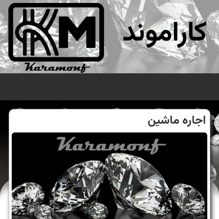
کاراموند
منو
اجاره ماشین