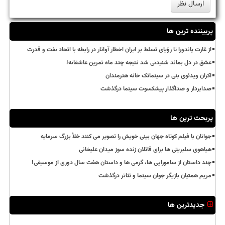
پربیننده ترین ها
از غارت پاندورا تا رؤیای تسلط بر ایران اخطار آواتار در رابطه با اتحاد نفت و قدرت
عشق در دل بماند شنیدنی شد نتیجه چند ماه تمرین عاشقانه!
اکران ویدئوی بنی در سینماتک خانه هنرمندان
صدابردار و صداگذار پیشکسوت سینما درگذشت
پربحث ترین ها
جوانان با فیلم کوتاه جهان بینی خویش را تصویر می کنند خلأ بزرگ سرمایه
هیاهوی سلبریتی ها برای قاتلان زنده سوز میدان علیخانی
چند داستان از سامورایی ها، گرمی ها و داستان هفت سال دوری از موسیقی!
مریم همتیان بازیگر جوان سینما و تئاتر درگذشت
جدیدترین ها