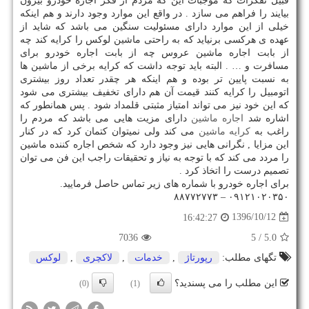
قبیل تفکرات که موجبات این که مردم از فکر اجاره خودرو بیرون
بیایند را فراهم می سازد . در واقع این موارد وجود دارند و هم اینکه
خیلی از این موارد دارای مسئولیت سنگین می باشد که شاید از
عهده ی هرکسی برنیاید که به راحتی ماشین لوکس را کرایه کند چه
از بابت اجاره ماشین عروس چه از بابت اجاره خودرو برای
مسافرت و … . البته باید توجه داشت که کرایه برخی از ماشین ها
به نسبت پایین تر بوده و هم اینکه هر چقدر تعداد روز بیشتری
اتومبیل را کرایه کنند قیمت آن هم دارای تخفیف بیشتری می شود
که این خود نیز می تواند امتیاز مثبتی قلمداد شود . پس همانطور که
اشاره شد
اجاره ماشین
دارای مزیت هایی می باشد که مردم را
راغب به
کرایه ماشین
می کند ولی نمیتوان کتمان کرد که در کنار
این مزایا , نگرانی هایی نیز وجود دارد که شخص اجاره کننده ماشین
را مردد می کند که با توجه به نیاز و تحقیقات راجب این فن می توان
تصمیم درست را اتخاذ کرد .
برای اجاره خودرو با شماره های زیر تماس حاصل فرمایید.
۰۹۱۲۱۰۲۰۳۵۰ – ۸۸۷۷۲۷۷۳
1396/10/12
16:42:27
7036
/ 5
5.0
تگهای مطلب:
رپورتاژ
,
خدمات
,
لاكچری
,
لوكس
این مطلب را می پسندید؟
(0)
(1)