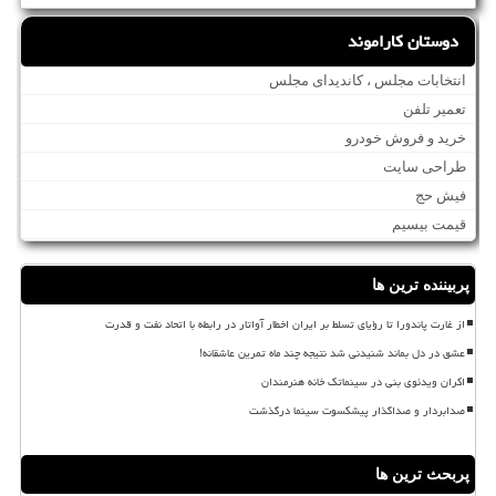
دوستان کاراموند
انتخابات مجلس ، کاندیدای مجلس
تعمیر تلفن
خرید و فروش خودرو
طراحی سایت
فیش حج
قیمت بیسیم
پربیننده ترین ها
از غارت پاندورا تا رؤیای تسلط بر ایران اخطار آواتار در رابطه با اتحاد نفت و قدرت
عشق در دل بماند شنیدنی شد نتیجه چند ماه تمرین عاشقانه!
اکران ویدئوی بنی در سینماتک خانه هنرمندان
صدابردار و صداگذار پیشکسوت سینما درگذشت
پربحث ترین ها