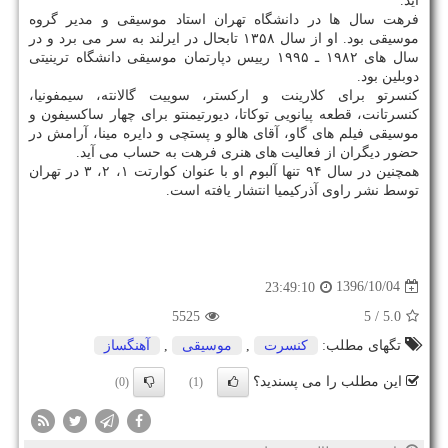
آید.
فرهت سال ها در دانشگاه تهران استاد موسیقی و مدیر گروه
موسیقی بود. او از سال ۱۳۵۸ تابحال در ایرلند به سر می برد و در
سال های ۱۹۸۲ ـ ۱۹۹۵ رییس دپارتمان موسیقی دانشگاه ترینیتی
دوبلین بود.
كنسرتو برای كلارینت و اركستر، سوییت گالانته، سیمفونیا،
كنسرتانت، قطعه پیانویی توكاتا، دیورتیمنتو برای چهار ساكسیفون و
موسیقی فیلم های گاو، آقای هالو و پستچی و دایره مینا، آرامش در
حضور دیگران از فعالیت های هنری فرهت به حساب می آید.
همچنین در سال ۹۴ تنها آلبوم او با عنوان كوارتت ۱، ۲، ۳ در تهران
توسط نشر راوی آذركیمیا انتشار یافته است.
1396/10/04
23:49:10
5525
/ 5
5.0
تگهای مطلب:
كنسرت
,
موسیقی
,
آهنگساز
این مطلب را می پسندید؟
(0)
(1)