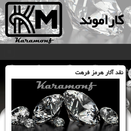
كاراموند
منو
نقد آثار هرمز فرهت