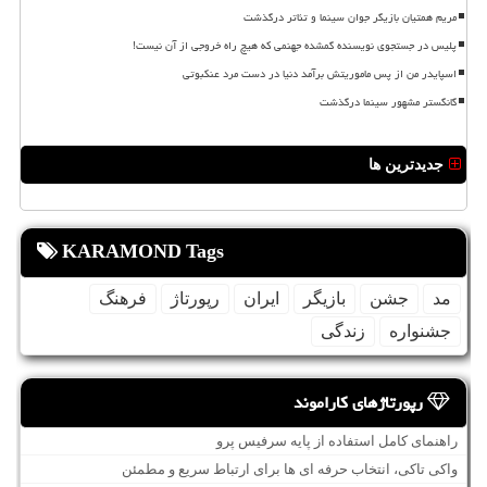
مریم همتیان بازیگر جوان سینما و تئاتر درگذشت
پلیس در جستجوی نویسنده گمشده جهنمی که هیچ راه خروجی از آن نیست!
اسپایدر من از پس ماموریتش برآمد دنیا در دست مرد عنکبوتی
گانگستر مشهور سینما درگذشت
جدیدترین ها
KARAMOND Tags
مد
جشن
بازیگر
ایران
رپورتاژ
فرهنگ
جشنواره
زندگی
رپورتاژهای کاراموند
راهنمای کامل استفاده از پایه سرفیس پرو
واکی تاکی، انتخاب حرفه ای ها برای ارتباط سریع و مطمئن