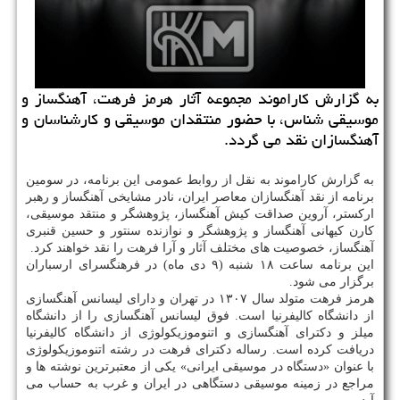
به گزارش كاراموند مجموعه آثار هرمز فرهت، آهنگساز و
موسیقی شناس، با حضور منتقدان موسیقی و كارشناسان و
آهنگسازان نقد می گردد.
به گزارش كاراموند به نقل از روابط عمومی این برنامه، در سومین
برنامه از نقد آهنگسازان معاصر ایران، نادر مشایخی آهنگساز و رهبر
اركستر، آروین صداقت كیش آهنگساز، پژوهشگر و منتقد موسیقی،
كارن كیهانی آهنگساز و پژوهشگر و نوازنده سنتور و حسین قنبری
آهنگساز، خصوصیت های مختلف آثار و آرا فرهت را نقد خواهند كرد.
این برنامه ساعت ۱۸ شنبه (۹ دی ماه) در فرهنگسرای ارسباران
برگزار می شود.
هرمز فرهت متولد سال ۱۳۰۷ در تهران و دارای لیسانس آهنگسازی
از دانشگاه كالیفرنیا است. فوق لیسانس آهنگسازی را از دانشگاه
میلز و دكترای آهنگسازی و اتنوموزیكولوژی از دانشگاه كالیفرنیا
دریافت كرده است. رساله دكترای فرهت در رشته اتنوموزیكولوژی
با عنوان «دستگاه در موسیقی ایرانی» یكی از معتبرترین نوشته ها و
مراجع در زمینه موسیقی دستگاهی در ایران و غرب به حساب می