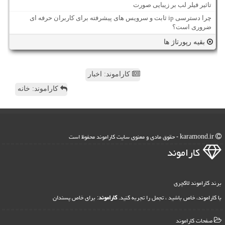
تاثیر فیلر لب بر زیبایی صورت
چرا دسترسی ip ثابت و سرویس های پیشرفته برای کاربران حرفه ای
ضروری است؟
بقیه رپورتاژ ها
کاراموند: اخبار
کاراموند: خانه
karamond.ir - حقوق مادی و معنوی سایت كاراموند محفوظ است
كاراموند
برند کاراموند لاکچری
با کاراموند، خاص باشید ، تجمل را تجربه کنید.
کاراموند
: برای خاص پسندان
صفحات كاراموند