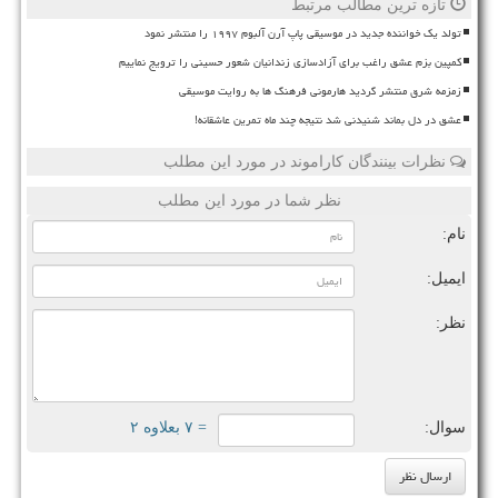
تازه ترین مطالب مرتبط
تولد یک خواننده جدید در موسیقی پاپ آرن آلبوم ۱۹۹۷ را منتشر نمود
کمپین بزم عشق راغب برای آزادسازی زندانیان شعور حسینی را ترویج نماییم
زمزمه شرق منتشر گردید هارمونی فرهنگ ها به روایت موسیقی
عشق در دل بماند شنیدنی شد نتیجه چند ماه تمرین عاشقانه!
نظرات بینندگان کاراموند در مورد این مطلب
نظر شما در مورد این مطلب
نام:
ایمیل:
نظر:
سوال:
= ۷ بعلاوه ۲