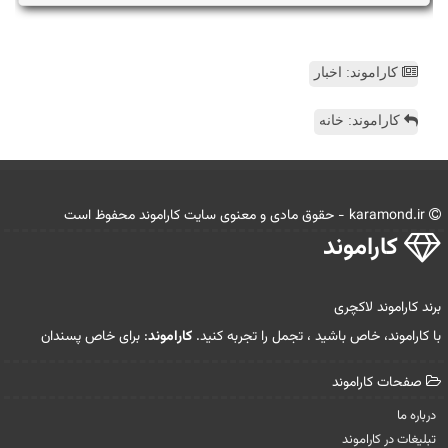
کاراموند: اخبار
کاراموند: خانه
karamond.ir - حقوق مادی و معنوی سایت كاراموند محفوظ است
كاراموند
برند کاراموند لاکچری
با کاراموند، خاص باشید ، تجمل را تجربه کنید.
کاراموند
: برای خاص پسندان
صفحات كاراموند
درباره ما
تبلیغات در كاراموند