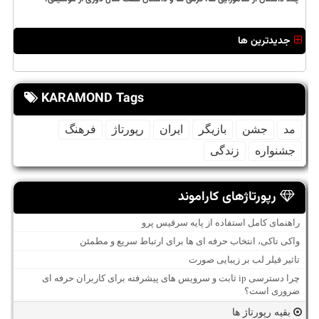
جدیدترین ها
KARAMOND Tags
مد
جشن
بازیگر
ایران
رپورتاژ
فرهنگ
جشنواره
زندگی
رپورتاژهای کاراموند
راهنمای کامل استفاده از پایه سرفیس پرو
واکی تاکی، انتخاب حرفه ای ها برای ارتباط سریع و مطمئن
تاثیر فیلر لب بر زیبایی صورت
چرا دسترسی ip ثابت و سرویس های پیشرفته برای کاربران حرفه ای
ضروری است؟
بقیه رپورتاژ ها