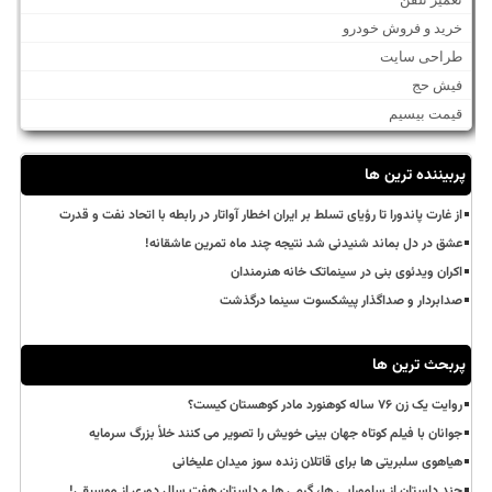
خرید و فروش خودرو
طراحی سایت
فیش حج
قیمت بیسیم
پربیننده ترین ها
از غارت پاندورا تا رؤیای تسلط بر ایران اخطار آواتار در رابطه با اتحاد نفت و قدرت
عشق در دل بماند شنیدنی شد نتیجه چند ماه تمرین عاشقانه!
اکران ویدئوی بنی در سینماتک خانه هنرمندان
صدابردار و صداگذار پیشکسوت سینما درگذشت
پربحث ترین ها
روایت یک زن ۷۶ ساله کوهنورد مادر کوهستان کیست؟
جوانان با فیلم کوتاه جهان بینی خویش را تصویر می کنند خلأ بزرگ سرمایه
هیاهوی سلبریتی ها برای قاتلان زنده سوز میدان علیخانی
چند داستان از سامورایی ها، گرمی ها و داستان هفت سال دوری از موسیقی!