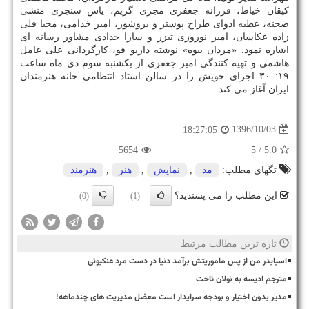
كیقان خیاط، فرزانه جعفری مجری گریم، یاس سنجری منشی
صحنه، عطیه ادوای طراح پوستر و بروشور، امیر خدامی، محیا قلی
زاده عكاسان، امیر نوروزی تیزر و سارا حدادی مشاور رسانه ای
اشاره نمود. «مردان بیوه» نوشته داریو فو، كارگردانی علی عامل
هاشمی و تهیه كنندگی امیر جعفری از یكشنبه سوم دی ماه ساعت
۱۹: ۳۰ اجرای خویش را در سالن استاد انتظامی خانه هنرمندان
ایران آغاز می كند.
1396/10/03
18:27:05
5654
/ 5
5.0
تگهای مطلب:
مد
,
نمایش
,
هنر
,
هنرمند
این مطلب را می پسندید؟
(0)
(1)
تازه ترین مطالب مرتبط
اسپایدر من از پس ماموریتش برآمد دنیا در دست مرد عنکبوتی
مترجم ادیسه به نولان تاخت
مدیر بدون اختیار و بودجه سرایدار است معضل مدیریت های چندماهه!