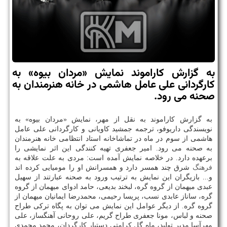
به گزارش كاراموند نمایش «مردان بیوه» به
كارگردانی علی عامل هاشمی در خانه هنرمندان به
صحنه می رود.
به گزارش كاراموند به نقل از مهر، نمایش «مردان بیوه» به
نویسندگی داریوفو، ترجمه جمشید كاویانی و كارگردانی علی عامل
هاشمی از سوم در ماه در تماشاخانه استاد انتظامی خانه هنرمندان
به صحنه می رود. امیر جعفری تهیه كنندگی این اثر نمایشی را
برعهده دارد. در خلاصه نمایش آمده است: مردی به علت علاقه به
فرهنگ
شرق چند همسر دارد و همسرانش او را مومیایی كرده اند
و... بازیگران این نمایش به ترتیب ورود به صحنه عبارتند از سهیل
عبدی میهمان از گروه گره، لبخند بدیعی، حامد ادوای میهمان از گروه
گره، ساناز عابدی نسب، پریسا رحیمی، محمدرضا ایمانیان میهمان از
گروه گره. از دیگر عوامل این نمایش می توان به پگاه تركی طراح
صحنه و لباس، مونا جعفری طراح گریم، علی روحانی آهنگساز، علی
مهرآسا مدیر تولید، ماه گل كرامتی دستیار كارگردان، محمد محمدی