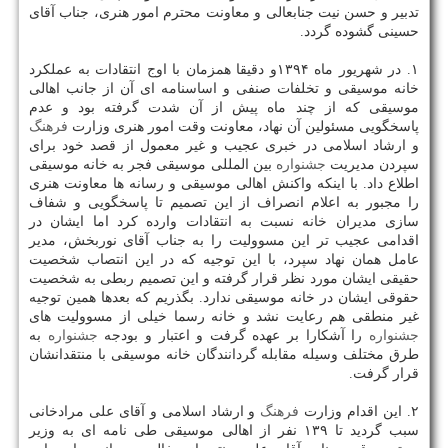
تدبیر و حسن نیت جنابعالی و معاونت محترم امور هنری، جناب آقای
حسینی گشوده گردد.
۱. در شهریور ماه ۱۳۹۴و دقیقا همزمان با اوج انتقادات به عملكرد
خانه موسیقی و تخلفات صنفی و اساسنامه ای آن از جانب اهالی
موسیقی كه از چند ماه پیش از آن شدت گرفته بود و عدم
پاسخگویی مسئولین آن نهاد، معاونت وقت امور هنری وزارت
فرهنگ
و ارشاد اسلامی در خبری عجیب و غیر معمول از قصد خود برای
سپردن مدیریت
جشنواره
بین المللی موسیقی فجر به خانه موسیقی
اطلاع داد. با اینكه واكنش اهالی موسیقی و رسانه ها معاونت هنری
را مجبور به اعلام انصراف از این تصمیم تا پاسخگویی و شفاف
سازی مدیران خانه نسبت به انتقادات وارده كرد اما ایشان در
اقدامی عجیب تر این مسوولیت را به جناب آقای نوربخش، مدیر
عامل همان نهاد سپرد، با این توجیه كه در این انتصاب شخصیت
حقیقی ایشان مورد نظر قرار گرفته و این تصمیم ربطی به شخصیت
حقوقی ایشان در خانه موسیقی ندارد. بگذریم كه بعدها همین توجیه
غیر منطقی هم رعایت نشد و خانه رسما خیلی از مسوولیت های
جشنواره
را آشكارا بر عهده گرفت و اعتبار و بودجه
جشنواره
به
طرق مختلف وسیله مقابله گردانندگان خانه موسیقی با منتقدانشان
قرار گرفت.
۲. این اقدام وزارت
فرهنگ
و ارشاد اسلامی و آقای علی مرادخانی
سبب گردید تا ۱۳۹ نفر از اهالی موسیقی طی نامه ای به وزیر