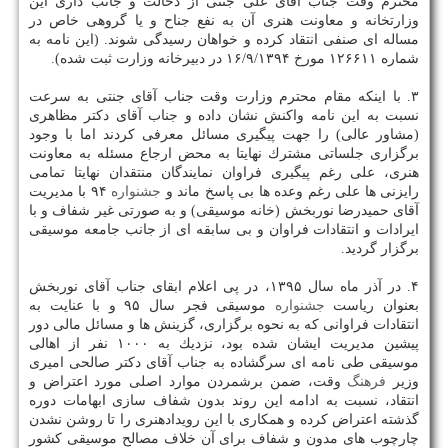
محترم وقت جناب آقای علی جنتی از دخالت و جانب داری این
وزارتخانه و معاونت هنری آن به نفع جناح و یا گروهی خاص در
مساله ای صنفی انتقاد كرده و خواهان رسیدگی شوند. (این نامه به
شماره ۱۲۶۶۱۱ مورخ ۱۶/۹/۱۳۹۴ در دبیرخانه وزارت ثبت شده).
۳. با اینكه مقام محترم وزارت وقت جناب آقای جنتی به سرعت
نسبت به این نامه واكنش نشان داده و جناب آقای دكتر مظاهری
(مشاور عالی) را جهت پیگیری مسائل معرفی كردند اما با وجود
برگزاری جلساتی مشترك نهایتا به محض ارجاع مسئله به معاونت
هنری، علی رغم پیگیری فراوان نمایندگان منتقدان نهایتا تمامی
رایزنی ها علی رغم وعده ها بی پاسخ ماند و
جشنواره
۹۴ با مدیریت
آقای حمیدرضا نوربخش (خانه موسیقی) و به صورتی غیر شفاف و با
ایرادات و انتقادات فراوان و بی سابقه ای از جانب جامعه موسیقی
برگزار گردید.
۴. در آذر ماه سال ۱۳۹۵، در پی اعلام ابقای جناب آقای نوربخش
بعنوان ریاست
جشنواره
موسیقی فجر سال ۹۵ و با عنایت به
انتقادات فراوانی كه به نحوه برگزاری، گزینش ها و مسائل مالی دور
پیشین مدیریت ایشان شده بود، نزدیك به ۱۰۰۰ نفر از اهالی
موسیقی طی نامه ای سرگشاده به جناب آقای دكتر صالحی امیری
وزیر
فرهنگ
وقت، ضمن برشمردن موارد اصلی مورد اعتراض و
انتقاد، نسبت به ادامه این روند بدون شفاف سازی ابهامات دوره
گذشته اعتراض كرده و همكاری با این رویدادهنری را تا روشن نشدن
چارچوب های مدون و شفاف برای آن خلاف مصالح موسیقی كشور