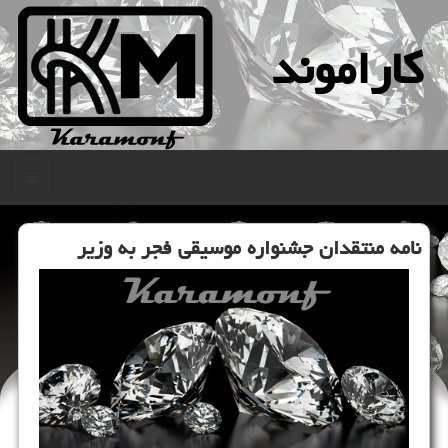
كاراموند
منو
نامه منتقدان جشنواره موسیقی فجر به وزیر