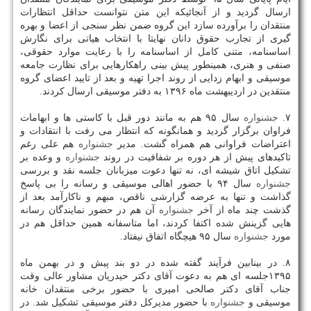
ارسال گردید و از آنجائیكه این متن نتوانست حداقل انتظارات
منتقدان را برآورده سازد این گروه ضمن نظر سنجی از اعضا و بهره
گیری از تجارب حقوق دانان نهایتا با انتخاب هیاتی برای نگارش
اساسنامه، متنی كامل از اساسنامه را با رعایت موارد حقوقی،
صنفی و هنری، همینطور پیش بینی راهكارهایی برای نظارت جامعه
موسیقی و ابهام زدایی از روند اجرا تهیه و بعد از تایید اعضای گروه
منتقدین در اردیبهشت ماه ۱۳۹۶ به دفتر موسیقی ارسال كردند.
۷.
جشنواره
سال ۹۵ هم به مانند دور قبل با كاستی ها و ابهامات
فراوان برگزار گردید و همانگونه كه انتظار می رفت با انتقادات و
اعتراضات فراوانی هم همراه گشت. مدیر
جشنواره
هم علی رغم
تاكیدهای پیش از هر دوره بر شفافیت در روند
جشنواره
و وعده بر
تشكیل اتاق شیشه ای، نه تنها دعوت میزبانان جلسه نقد و بررسی
جشنواره
سال ۹۴ با حضور اهالی موسیقی و رسانه را بی پاسخ
گذاشت و تنها به عرضه گزارشی ناقص، مبهم و ناكارآمد بعد از
گذشت چند ماه از آخر
جشنواره
آن هم در حضور نمایندگان رسانه
هایی گزینش شده اكتفا كردند، اما متاسفانه همین حداقل هم در
مورد
جشنواره
سال ۹۵ هیچگاه اتفاق نیفتاد.
۸. در بینابین فرآیند گفته شده در دو بند پیش و در بهمن ماه
۱۳۹۵جلسه ای هم به دعوت آقای دكتر حیدریان مشاور عالی وقت
جناب آقای دكتر صالحی امیری با حضور برخی منتقدان خانه
موسیقی و
جشنواره
با حضور مدیركل دفتر موسیقی تشكیل شد. در