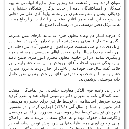
عنوان كردند. بعد از گذشت چند روز پر تنش و ایراد اتهاماتی به تهیه
كنندگان و امضاكنندگان نامه از جانب برگزار كنندگان
جشنواره
یا
نزدیكان ایشان و معاونت هنری وزارتخانه نهایتا آقای علی مرادخانی
در پاسخ به این نامه ضمن اعلام استقبال از انتقادات از ارجاع مبحث
به مدیركل دفتر موسیقی برای رسیدگی اطلاع داد.
۵. هرچند اینبار هم وعده معاون هنری به مانند بارهای پیش علیرغم
پیگیری منتقدان تا مدتی محقق نشد اما منتقدان بالاخره توانستند در
اوایل دی ماه و طی نشست ضرب اصول و حضور آقای مرادخانی در
این جلسه مجددا مساله را در حضور اهالی موسیقی و رسانه مطرح
و پیگیری نمایند. در این جلسه معاون محترم امور هنری ضمن تاكید
بر رسیدگی سریع، انتخاب آقای نوربخش به ریاست
جشنواره
را بر
خلاف گفته سال قبل خود (بند۱) ناشی از اجبار دولت به برون سپاری
جشنواره
و بنا بر شخصیت حقوقی آقای نوربخش بعنوان مدیر عامل
خانه موسیقی برشمردند.
۶. در پی وعده فوق الذكر معاونت جلساتی بین نمایندگان منتخب
امضا كنندگان نامه و مدیران دفتر موسیقی انجام شد و مقرر گردید
هرچه سریعتر اساسنامه ای توسط طرفین برای
جشنواره
موسیقی
فجر تدوین و حتما از سال آتی (۱۳۹۶) اجرایی گردد و در نخستین
قدم پیش نویسی توسط دفتر موسیقی با مشورت از اهالی موسیقی
و كارشناسان حقوقی تهیه و به اطلاع منتقدان برسد تا بعد از اصلاح
نهایی و جمع آوری همه نظرات نهایی شود. پیش نویس اساسنامه در
ایام پایانی سال ۹۵ توسط دفتر موسیقی برای نمایندگان منتقدان