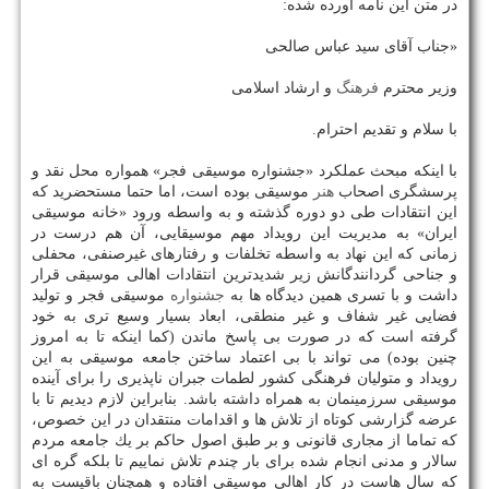
در متن این نامه آورده شده:
«جناب آقای سید عباس صالحی
وزیر محترم
فرهنگ
و ارشاد اسلامی
با سلام و تقدیم احترام.
با اینكه مبحث عملكرد «جشنواره موسیقی فجر» همواره محل نقد و
پرسشگری اصحاب
هنر
موسیقی بوده است، اما حتما مستحضرید كه
این انتقادات طی دو دوره گذشته و به واسطه ورود «خانه موسیقی
ایران» به مدیریت این رویداد مهم موسیقایی، آن هم درست در
زمانی كه این نهاد به واسطه تخلفات و رفتارهای غیرصنفی، محفلی
و جناحی گردانندگانش زیر شدیدترین انتقادات اهالی موسیقی قرار
داشت و با تسری همین دیدگاه ها به
جشنواره
موسیقی فجر و تولید
فضایی غیر شفاف و غیر منطقی، ابعاد بسیار وسیع تری به خود
گرفته است كه در صورت بی پاسخ ماندن (كما اینكه تا به امروز
چنین بوده) می تواند با بی اعتماد ساختن جامعه موسیقی به این
رویداد و متولیان فرهنگی كشور لطمات جبران ناپذیری را برای آینده
موسیقی سرزمینمان به همراه داشته باشد. بنابراین لازم دیدیم تا با
عرضه گزارشی كوتاه از تلاش ها و اقدامات منتقدان در این خصوص،
كه تماما از مجاری قانونی و بر طبق اصول حاكم بر یك جامعه مردم
سالار و مدنی انجام شده برای بار چندم تلاش نماییم تا بلكه گره ای
كه سال هاست در كار اهالی موسیقی افتاده و همچنان باقیست به