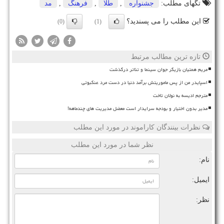
تگهای مطلب:
جشنواره
,
طلا
,
فرهنگ
,
مد
این مطلب را می پسندید؟
(0)
(1)
تازه ترین مطالب مرتبط
مریم همتیان بازیگر جوان سینما و تئاتر درگذشت
اسپایدر من از پس ماموریتش برآمد دنیا در دست مرد عنکبوتی
مترجم ادیسه به نولان تاخت
مدیر بدون اختیار و بودجه سرایدار است معضل مدیریت های چندماهه!
نظرات بینندگان کاراموند در مورد این مطلب
نظر شما در مورد این مطلب
نام:
ایمیل:
نظر: