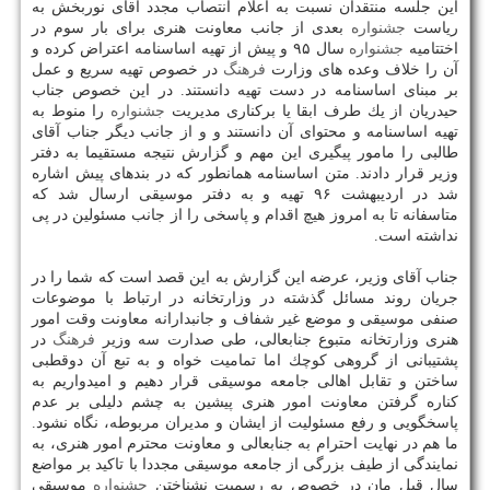
این جلسه منتقدان نسبت به اعلام انتصاب مجدد آقای نوربخش به
ریاست
جشنواره
بعدی از جانب معاونت هنری برای بار سوم در
اختتامیه
جشنواره
سال ۹۵ و پیش از تهیه اساسنامه اعتراض كرده و
آن را خلاف وعده های وزارت
فرهنگ
در خصوص تهیه سریع و عمل
بر مبنای اساسنامه در دست تهیه دانستند. در این خصوص جناب
حیدریان از یك طرف ابقا یا بركناری مدیریت
جشنواره
را منوط به
تهیه اساسنامه و محتوای آن دانستند و و از جانب دیگر جناب آقای
طالبی را مامور پیگیری این مهم و گزارش نتیجه مستقیما به دفتر
وزیر قرار دادند. متن اساسنامه همانطور كه در بندهای پیش اشاره
شد در اردیبهشت ۹۶ تهیه و به دفتر موسیقی ارسال شد كه
متاسفانه تا به امروز هیچ اقدام و پاسخی را از جانب مسئولین در پی
نداشته است.
جناب آقای وزیر، عرضه این گزارش به این قصد است كه شما را در
جریان روند مسائل گذشته در وزارتخانه در ارتباط با موضوعات
صنفی موسیقی و موضع غیر شفاف و جانبدارانه معاونت وقت امور
هنری وزارتخانه متبوع جنابعالی، طی صدارت سه وزیر
فرهنگ
در
پشتیبانی از گروهی كوچك اما تمامیت خواه و به تبع آن دوقطبی
ساختن و تقابل اهالی جامعه موسیقی قرار دهیم و امیدواریم به
كناره گرفتن معاونت امور هنری پیشین به چشم دلیلی بر عدم
پاسخگویی و رفع مسئولیت از ایشان و مدیران مربوطه، نگاه نشود.
ما هم در نهایت احترام به جنابعالی و معاونت محترم امور هنری، به
نمایندگی از طیف بزرگی از جامعه موسیقی مجددا با تاكید بر مواضع
سال قبل مان در خصوص به رسمیت نشناختن
جشنواره
موسیقی