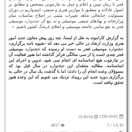
فجر تا زمان تبیین و اعلام و عمل به چارچوبی مشخص و مطابق بر
اصول عادلانه و منطبق با موازین هنری و صنفی، امیدواریم در دوران
مسئولیت جنابعالی شاهد تغییرات مثبتی در اصلاح مناسبات میان
وزارتخانه و نهادهای صنفی موسیقی و به تبع آن
جشنواره
موسیقی
فجر به نفع تمامی جامعه موسیقی و اعتلای
فرهنگ
كشور باشیم. »
به گزارش كاراموند به نقل از ایسنا، چند روز پیش معاون جدید امور
هنری وزارت ارشاد در حالی خبر می دهد كه «شیوه نامه برگزاری»
جشنواره
موسیقی فجر به دست او رسیده كه
جشنواره
موسیقی
فجر چندی است پا از سی سالگی فراتر گذاشته اما هنوز فعالیت آن
در چارچوب هیچ اساسنامه ای
انجام نمی شود. تدوین و اجرای این
اساسنامه، مطالبه منتقدان این
جشنواره
در سال قبل بود كه
مسوؤلان وعده انجام آن را دادند؛ اما با گذشت یك سال در حالی به
برگزاری دوره جدید این رویداد نزدیك می شویم كه این وعده هنوز
تحقق نیافته است.
1396/10/02
19:49:04
4837
/ 5
5.0