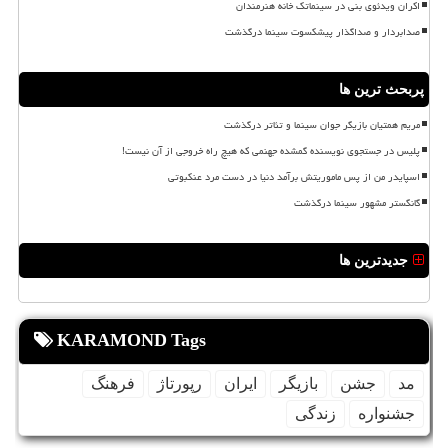
اکران ویدئوی بنی در سینماتک خانه هنرمندان
صدابردار و صداگذار پیشکسوت سینما درگذشت
پربحث ترین ها
مریم همتیان بازیگر جوان سینما و تئاتر درگذشت
پلیس در جستجوی نویسنده گمشده جهنمی که هیچ راه خروجی از آن نیست!
اسپایدر من از پس ماموریتش برآمد دنیا در دست مرد عنکبوتی
گانگستر مشهور سینما درگذشت
جدیدترین ها
KARAMOND Tags
مد
جشن
بازیگر
ایران
رپورتاژ
فرهنگ
جشنواره
زندگی