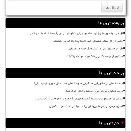
پربیننده ترین ها
از غارت پاندورا تا رؤیای تسلط بر ایران اخطار آواتار در رابطه با اتحاد نفت و قدرت
عشق در دل بماند شنیدنی شد نتیجه چند ماه تمرین عاشقانه!
اکران ویدئوی بنی در سینماتک خانه هنرمندان
صدابردار و صداگذار پیشکسوت سینما درگذشت
پربحث ترین ها
چند داستان از سامورایی ها، گرمی ها و داستان هفت سال دوری از موسیقی!
مریم همتیان بازیگر جوان سینما و تئاتر درگذشت
پلیس در جستجوی نویسنده گمشده جهنمی که هیچ راه خروجی از آن نیست!
اسپایدر من از پس ماموریتش برآمد دنیا در دست مرد عنکبوتی
جدیدترین ها