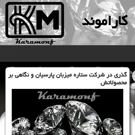
كاراموند
منو
گذری در شركت ستاره میزبان پارسیان و نگاهی بر
محصولاتش