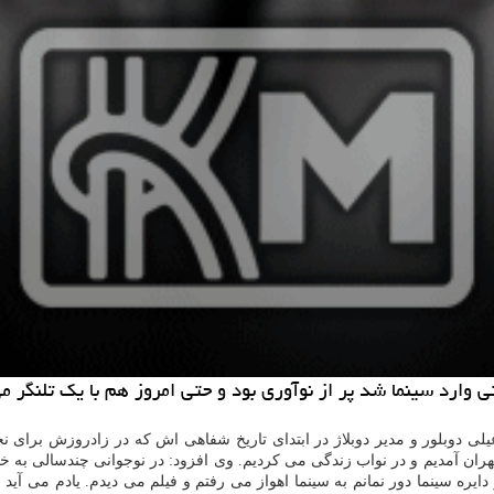
ما شد پر از نوآوری بود و حتی امروز هم با یک تلنگر می توان او را به 40 س
ی دوبلور و مدیر دوبلاژ در ابتدای تاریخ شفاهی اش که در زادروزش برای نخس
ران آمدیم و در نواب زندگی می کردیم. وی افزود: در نوجوانی چندسالی به خاطر
دایره سینما دور نمانم به سینما اهواز می رفتم و فیلم می دیدم. یادم می آ