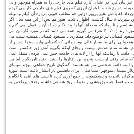
نیای دوبله نیز بیان کرد: در ابتدای کارم فیلم های خارجی را به همراه منوچهر والی
و در ادامه، تولیدات داخلی نیز در سایه اوج دوبله شروع شد و با همان انرژی که روی فیلم های خارجی کار می کردم
داد که یادش بخیر پرویز دوایی هم مطلب خوبی درباره آن فیلم و دوبله
من در مجله فردوسی نوشته بود. اسماعیلی با اشاره به اینکه از روز و ساعتی که وارد کار دوبله شدم تا زمانیکه نخستین فیلم را بعنوان مدیر دوبلاژ به من سپردند ۸ سال گذشت، اظهار داشت: هنوز هم پس از این همه سال اگر
باشد یا سه نقش. تمام شخصیت های فیلم را باید بشناسم و تا زمانیکه مصداق آنها را پیدا نکنم دوبله آن را قبول نمی کنم و
روال کاری ام بدین شکل است که برای هر کدام از شخصیت ها صدا و گویش انتخاب می کنم و ثمره آنرا در همان اتاق کار بین همان آدم هایی که حضور دارند (۲۰، ۳۰ نفر) می گیریم. همه می دانند که در مورد کار من می
با مسعود کیمیایی نیز توضیح داد: همکاری با مسعود کیمیایی همیشه سبب می
همخوانی برای ما بسیار عالی بود. زمانی که کیمیایی وارد سینما شد پر از
تقوایی که سکوت و بی سر و صدا بودنش نشانه تمام شدنش نیست و بجای اینکه بگوییم آتش زیر خاکستر است
ادند تا زمانیکه آنها را از لایه های جامعه حس نمی کردم، منتقل نمی
ید وقتی از پشت پنجره این رفتارها را ببینید، خنده تان بگیرد اما من
 البته ذائقه شخصی من هم هستند. گفتگوی تاریخ شفاهی موزه سینمای
اژ سینما «منوچهر اسماعیلی» برای نخستین بار انتشار یافته است. موزه
ران باتجربه و پیشکسوت را جمع آوری کرده تا نسل های آینده با نگاه و
 نیست و فقط جنبه پژوهشی و ضبط تاریخ شفاهی داشته وهدف پرداختن به