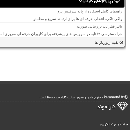
رپورتاژهای کاراموند
راهنمای کامل استفاده از پایه سرفیس پرو
واکی تاکی، انتخاب حرفه ای ها برای ارتباط سریع و مطمئن
تاثیر فیلر لب بر زیبایی صورت
چرا دسترسی ip ثابت و سرویس های پیشرفته برای کاربران حرفه ای ضروری است؟
بقیه رپورتاژ ها
karamond.ir - حقوق مادی و معنوی سایت كاراموند محفوظ است
كاراموند
برند کاراموند لاکچری