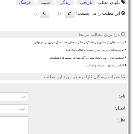
تگهای مطلب:
تاریخی
,
زندگی
,
سینما
,
فرهنگ
این مطلب را می پسندید؟
(0)
(1)
تازه ترین مطالب مرتبط
چند داستان از سامورایی ها، گرمی ها و داستان هفت سال دوری از موسیقی!
مریم همتیان بازیگر جوان سینما و تئاتر درگذشت
اسپایدر من از پس ماموریتش برآمد دنیا در دست مرد عنکبوتی
گانگستر مشهور سینما درگذشت
نظرات بینندگان کاراموند در مورد این مطلب
نام:
ایمیل:
نظر: