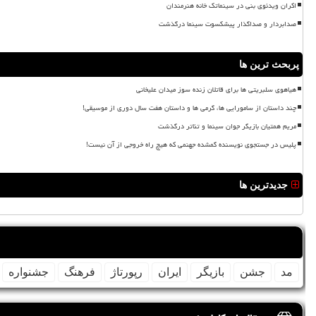
اکران ویدئوی بنی در سینماتک خانه هنرمندان
صدابردار و صداگذار پیشکسوت سینما درگذشت
پربحث ترین ها
هیاهوی سلبریتی ها برای قاتلان زنده سوز میدان علیخانی
چند داستان از سامورایی ها، گرمی ها و داستان هفت سال دوری از موسیقی!
مریم همتیان بازیگر جوان سینما و تئاتر درگذشت
پلیس در جستجوی نویسنده گمشده جهنمی که هیچ راه خروجی از آن نیست!
جدیدترین ها
مد
جشن
بازیگر
ایران
رپورتاژ
فرهنگ
جشنواره