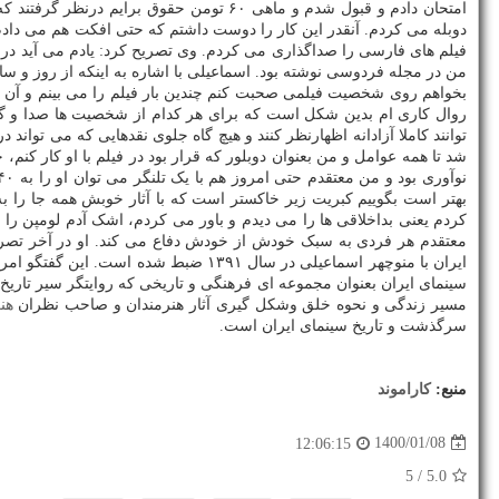
امتحان دادم و قبول شدم و ماهی ۶۰ تومن ح
فیلم های فارسی را صداگذاری می کردم. وی تصریح کرد: یادم می آید در 
توانند کاملا آزادانه اظهارنظر کنند و هیچ گاه جلوی نقدهایی که می تواند
شد تا همه عوامل و من بعنوان دوبلور که قرار بود در فیلم با او کار کنم،
بهتر است بگوییم کبریت زیر خاکستر است که با آثار خوبش همه جا را به
کردم یعنی بداخلاقی ها را می دیدم و باور می کردم، اشک آدم لومپن را 
معتقدم هر فردی به سبک خودش از خودش دفاع می کند. او در آخر تصری
ایران با منوچهر اسماعیلی در سال ۱۳۹۱ ضبط شده است. این گفتگو امروز ۸ فروردین سال ۱۴۰۰ همزمان با زادروز
سینمای ایران بعنوان مجموعه ای فرهنگی و تاریخی که روایتگر سیر تاریخ
مسیر زندگی و نحوه خلق وشکل گیری آثار هنرمندان و صاحب نظران
هن
سرگذشت و تاریخ سینمای ایران است.
منبع:
كاراموند
1400/01/08
12:06:15
/ 5
5.0