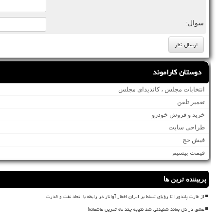
سوال:
دوستان کاراموند
انتخابات مجلس ، کاندیدای مجلس
تعمیر تلفن
خرید و فروش خودرو
طراحی سایت
فیش حج
قیمت بیسیم
پربیننده ترین ها
از غارت پاندورا تا رؤیای تسلط بر ایران اخطار آواتار در رابطه با اتحاد نفت و قدرت
عشق در دل بماند شنیدنی شد نتیجه چند ماه تمرین عاشقانه!