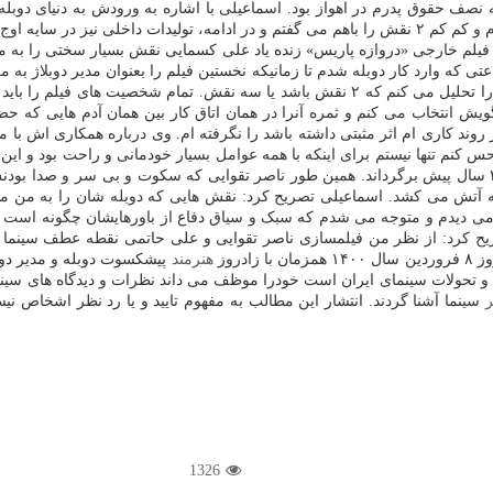
قوق برایم درنظر گرفتند که نصف حقوق پدرم در اهواز بود. اسماعیلی با اشاره به ورودش به د
دوبله می کردم. آنقدر این کار را دوست داشتم که حتی افکت هم می دادم و کم کم ۲ نقش را باهم می گفتم 
فیلم خارجی «دروازه پاریس» زنده یاد علی کسمایی نقش بسیار سختی را به من 
بخواهم روی شخصیت فیلمی صحبت کنم چندین بار فیلم را می بینم و آن را تحلیل می کنم که ۲ نقش 
 در روند کاری ام اثر مثبتی داشته باشد را نگرفته ام. وی درباره همکاری اش 
 حس کنم تنها نیستم برای اینکه با همه عوامل بسیار خودمانی و راحت بود و این 
نوآوری بود و من معتقدم حتی امروز هم با یک تلنگر می توان او را به ۴۰ سال پیش برگرداند. همین طور ناصر 
 آتش می کشد. اسماعیلی تصریح کرد: نقش هایی که دوبله شان را به من می د
می دیدم و متوجه می شدم که سبک و سیاق دفاع از باورهایشان چگونه است که شا
ح کرد: از نظر من فیلمسازی ناصر تقوایی و علی حاتمی نقطه عطف سینما و
هنرمند
پیشکسوت دوبله و مدیر دوبل
 و تحولات سینمای ایران است خودرا موظف می داند نظرات و دیدگاه های سینماگ
ر
سینما آشنا گردند. انتشار این مطالب به مفهوم تایید و یا رد نظر اشخاص
1326