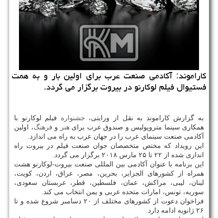
كاراموند: آكادمی صنعت عرب برای اولین بار و به همت
فستیوال فیلم لوكارنو در بیروت برگزار می گردد.
به گزارش كاراموند به نقل از ورایتی،
جشنواره
فیلم لوكارنو با
همكاری سینما متروپولیس و صندوق عرب برای
هنر
و
فرهنگ
، اولین
آكادمی صنعت سینمای عرب را در جهان عرب به راه می اندازد.
این رویداد كه مختص متخصصان جوان صنعت فیلم در بیروت راه
اندازی شده از ۲۲ تا ۲۵ مارس ۲۰۱۸ برگزار می گردد.
این برنامه با عنوان آكادمی بین المللی صنعت بیروت-لوكارنو هشت
همراه از كشورهای الجزایر، بحرین، مصر، عراق، اردن، كویت،
لبنان، لیبی، مراكش، عمان، فلسطین، قطر، عربستان سعودی،
سوریه، تونس، امارات متحده عربی و یمن انتخاب می كند.
فراخوان دعوت از كشورهای مختلف از ۲۰ دسامبر شروع شده و تا
۲۶ ژانویه ادامه دارد.