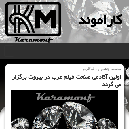
كاراموند
منو
توسط جشنواره لوكارنو
اولین آكادمی صنعت فیلم عرب در بیروت برگزار
می گردد