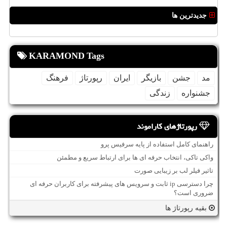
جدیدترین ها
KARAMOND Tags
مد
جشن
بازیگر
ایران
رپورتاژ
فرهنگ
جشنواره
زندگی
رپورتاژهای کاراموند
راهنمای کامل استفاده از پایه سرفیس پرو
واکی تاکی، انتخاب حرفه ای ها برای ارتباط سریع و مطمئن
تاثیر فیلر لب بر زیبایی صورت
چرا دسترسی ip ثابت و سرویس های پیشرفته برای کاربران حرفه ای
ضروری است؟
بقیه رپورتاژ ها