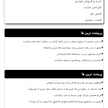
خرید و فروش خودرو
طراحی سایت
فیش حج
قیمت بیسیم
پربیننده ترین ها
از غارت پاندورا تا رؤیای تسلط بر ایران اخطار آواتار در رابطه با اتحاد نفت و قدرت
عشق در دل بماند شنیدنی شد نتیجه چند ماه تمرین عاشقانه!
اکران ویدئوی بنی در سینماتک خانه هنرمندان
صدابردار و صداگذار پیشکسوت سینما درگذشت
پربحث ترین ها
هیاهوی سلبریتی ها برای قاتلان زنده سوز میدان علیخانی
چند داستان از سامورایی ها، گرمی ها و داستان هفت سال دوری از موسیقی!
مریم همتیان بازیگر جوان سینما و تئاتر درگذشت
پلیس در جستجوی نویسنده گمشده جهنمی که هیچ راه خروجی از آن نیست!