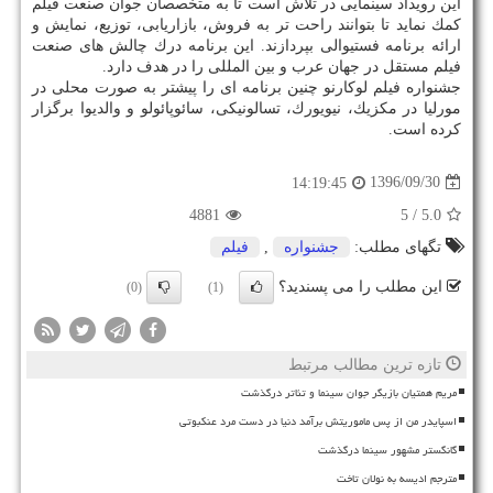
این رویداد سینمایی در تلاش است تا به متخصصان جوان صنعت فیلم
كمك نماید تا بتوانند راحت تر به فروش، بازاریابی، توزیع، نمایش و
ارائه برنامه فستیوالی بپردازند. این برنامه درك چالش های صنعت
فیلم مستقل در جهان عرب و بین المللی را در هدف دارد.
جشنواره فیلم لوكارنو چنین برنامه ای را پیشتر به صورت محلی در
مورلیا در مكزیك، نیویورك، تسالونیكی، سائوپائولو و والدیوا برگزار
كرده است.
1396/09/30
14:19:45
4881
/ 5
5.0
تگهای مطلب:
جشنواره
,
فیلم
این مطلب را می پسندید؟
(0)
(1)
تازه ترین مطالب مرتبط
مریم همتیان بازیگر جوان سینما و تئاتر درگذشت
اسپایدر من از پس ماموریتش برآمد دنیا در دست مرد عنکبوتی
گانگستر مشهور سینما درگذشت
مترجم ادیسه به نولان تاخت