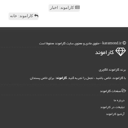
کاراموند: اخبار
کاراموند: خانه
karamond.ir - حقوق مادی و معنوی سایت كاراموند محفوظ است
كاراموند
برند کاراموند لاکچری
با کاراموند، خاص باشید ، تجمل را تجربه کنید.
کاراموند
: برای خاص پسندان
صفحات كاراموند
درباره ما
تبلیغات در كاراموند
آرشیو كاراموند