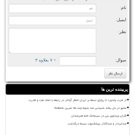
نام:
ایمیل:
نظر:
سوال:
= ۷ بعلاوه ۳
پربیننده ترین ها
از غارت پاندورا تا رؤیای تسلط بر ایران اخطار آواتار در رابطه با اتحاد نفت و قدرت
عشق در دل بماند شنیدنی شد نتیجه چند ماه تمرین عاشقانه!
اکران ویدئوی بنی در سینماتک خانه هنرمندان
صدابردار و صداگذار پیشکسوت سینما درگذشت