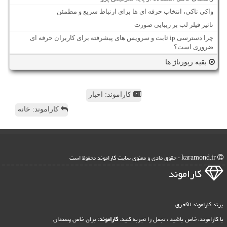
واکی تاکی، انتخاب حرفه ای ها برای ارتباط سریع و مطمئن
تاثیر فیلر لب بر زیبایی صورت
چرا دسترسی ip ثابت و سرویس های پیشرفته برای کاربران حرفه ای
ضروری است؟
بقیه رپورتاژ ها
کاراموند: اخبار
کاراموند: خانه
karamond.ir - حقوق مادی و معنوی سایت كاراموند محفوظ است
كاراموند
برند کاراموند لاکچری
با کاراموند، خاص باشید ، تجمل را تجربه کنید.
کاراموند
: برای خاص پسندان