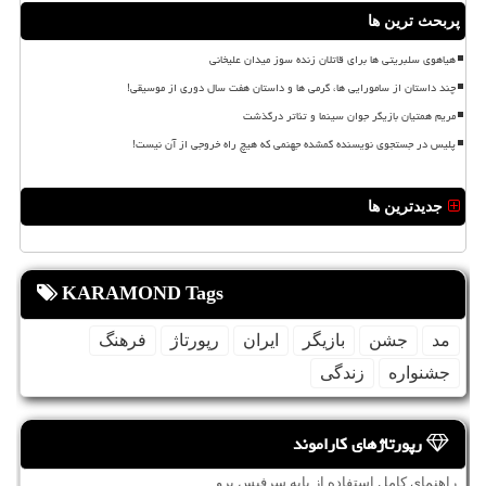
پربحث ترین ها
هیاهوی سلبریتی ها برای قاتلان زنده سوز میدان علیخانی
چند داستان از سامورایی ها، گرمی ها و داستان هفت سال دوری از موسیقی!
مریم همتیان بازیگر جوان سینما و تئاتر درگذشت
پلیس در جستجوی نویسنده گمشده جهنمی که هیچ راه خروجی از آن نیست!
جدیدترین ها
KARAMOND Tags
مد
جشن
بازیگر
ایران
رپورتاژ
فرهنگ
جشنواره
زندگی
رپورتاژهای کاراموند
راهنمای کامل استفاده از پایه سرفیس پرو