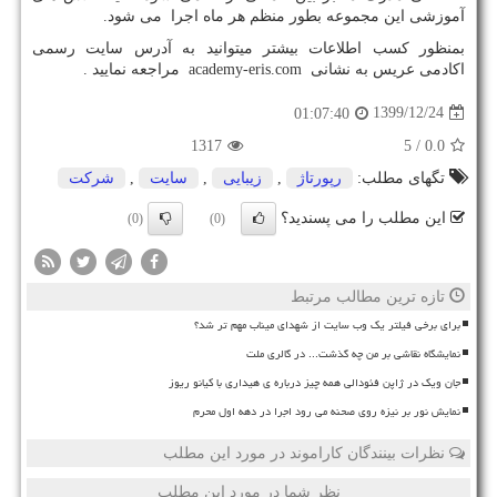
آموزشی این مجموعه بطور منظم هر ماه اجرا می شود.
بمنظور کسب اطلاعات بیشتر میتوانید به آدرس سایت رسمی
اکادمی عریس به نشانی
academy-eris.com
مراجعه نمایید .
1399/12/24
01:07:40
1317
/ 5
0.0
تگهای مطلب:
رپورتاژ
,
زیبایی
,
سایت
,
شركت
این مطلب را می پسندید؟
(0)
(0)
تازه ترین مطالب مرتبط
برای برخی فیلتر یک وب سایت از شهدای میناب مهم تر شد؟
نمایشگاه نقاشی بر من چه گذشت... در گالری ملت
جان ویک در ژاپن فئودالی همه چیز درباره ی هیداری با کیانو ریوز
نمایش نور بر نیزه روی صحنه می رود اجرا در دهه اول محرم
نظرات بینندگان کاراموند در مورد این مطلب
نظر شما در مورد این مطلب