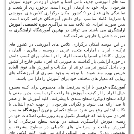
متد های آموزشی جدید، نامی آشنا و خوش آوازه در حوزه آموزش
هنرجویان برای خود به ارمغان آورده است. برخورداری از شعب و
نمایندگی های فعال در 9 کشور امکان برگزاری کلاس های آموزشی
با شرایط کاملا مناسب برای دانش آموختگان فراهم کرده است.
بدین صورت افرادی که علاقه مند به فراگیری
دوره تخصصی اموزش
ارایشگری
می باشند می توانند در
بهترین آموزشگاه ارایشگری
به
صورت داخلی یا خارجی شرکت کنند.
در این موسه امکان برگزاری کلاس های آموزشی در کشور های
ترکیه ، ایران ، امارات متحده عربی ، روسیه ، مالزی ، آلمان ،
برزیل ، کانادا و استرالیا دست افراد را در انتخاب برای کسب دانش
در حوزه آرایشی باز گذاشته به صورتی که افراد مقیم خارج از کشور
و یا داخل کشور نیز می توانند از امکانات و آموزش های فوق العاده
عریس بهره مند شوند. با توجه به وجود بسیاری از آموزشگاه های
زیبایی که معیار های مختلف خود برای آموزش را دارا می باشند.
آموزشگاه عریس
با ارائه سرفصل های مخصوص برای کلیه سطوح
خیال افراد را از کیفیت آموزش ها راحت کرده است. بدین معنی با
ارائه سطح (توکن) سطح مبتدی تا پیشرفته، کلیه آموزش ها از صفر
تا صد ارائه می شوند و نگرانی هنرجویان از جهت عدم آشنایی با
نکات ابتدایی رفع می شود. سطح تکمیلی
بهترین آموزشگاه
مناسب
افرادی می باشد که خواستار تکمیل و به روزرسانی اطلاعات خود در
زمینه آموزش ارایشگری هستند در نهایت سطح مربیگری که با
آموزش مباحث و سرفصل های تکمیلی در سطوح پیشرفته و
تخصصی مدرک معتبر بین المللی ارائه می شود. کلیه کلاس های