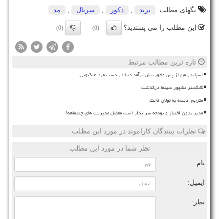
تگهای مطلب:
برند
,
دكور
,
سریال
,
مد
این مطلب را می پسندید؟
(0)
(0)
تازه ترین مطالب مرتبط
اسپایدر من از پس ماموریتش برآمد دنیا در دست مرد عنکبوتی
گانگستر مشهور سینما درگذشت
مترجم ادیسه به نولان تاخت
مدیر بدون اختیار و بودجه سرایدار است معضل مدیریت های چندماهه!
نظرات بینندگان کاراموند در مورد این مطلب
نظر شما در مورد این مطلب
نام:
ایمیل:
نظر: