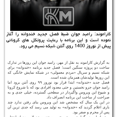
کاراموند: رامبد جوان ضبط فصل جدید خندوانه را آغاز
نموده است و این برنامه با رعایت پروتکل های کرونائی
پیش از نوروز 1400 روی آنتن شبکه نسیم می رود.
به گزارش کاراموند به نقل از مهر، رامبد جوان این روزها در تدارک
ساخت دو پروژه سنگین است؛ فصل جدید برنامه «خندوانه» برای
شبکه نسیم و سریال «مردم معمولی» در شبکه نمایش خانگی که
این روزها تولیدشان همزمان شده است.
فصل جدید «خندوانه» ابتدا قرار بود نوروز ۹۹ روی آنتن برود اما
رامبد جوان جزو نخستین و حتی معدود افرادی بود که با شروع کرونا
و شیوع این ویروس واگیردار در سطحی گسترده، خیلی جدی و به
صراحت از ساخت این برنامه انصراف داد.
در این یک سال که مشخص شد این ویروس بنای رفتن ندارد چند
باری اعلام گردید که «خندوانه» به تولید می رسد که جدی ترین آن
پس از محرم و صفر بود.