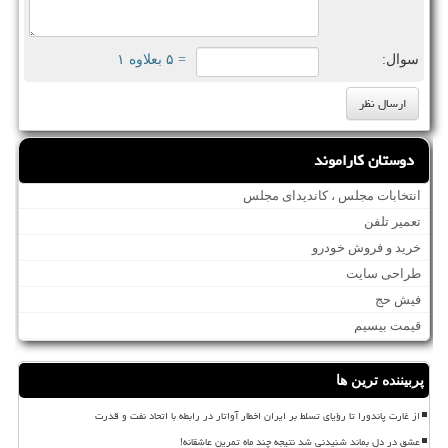
سوال:
= ۵ بعلاوه ۱
دوستان کاراموند
انتخابات مجلس ، کاندیدای مجلس
تعمیر تلفن
خرید و فروش خودرو
طراحی سایت
فیش حج
قیمت بیسیم
پربیننده ترین ها
از غارت پاندورا تا رؤیای تسلط بر ایران اخطار آواتار در رابطه با اتحاد نفت و قدرت
عشق در دل بماند شنیدنی شد نتیجه چند ماه تمرین عاشقانه!