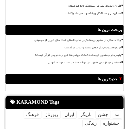
اکران ویدئوی بنی در سینماتک خانه هنرمندان
صدابردار و صداگذار پیشکسوت سینما درگذشت
پربحث ترین ها
چند داستان از سامورایی ها، گرمی ها و داستان هفت سال دوری از موسیقی!
مریم همتیان بازیگر جوان سینما و تئاتر درگذشت
پلیس در جستجوی نویسنده گمشده جهنمی که هیچ راه خروجی از آن نیست!
اسپایدر من از پس ماموریتش برآمد دنیا در دست مرد عنکبوتی
جدیدترین ها
KARAMOND Tags
مد
جشن
بازیگر
ایران
رپورتاژ
فرهنگ
جشنواره
زندگی