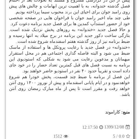
پیش از این در گزارشی مشروح و مستند به تحولات بعد از اختتام
فصل گذشته خندوانه، به با اهمیت ترین ابهامات و چالش های پیش
روی رامبد جوان برای احیای این
برند
محبوب سیما پرداخته بودیم.
طی چند ماه اخیر رامبد جوان با فراخوان هایی در صفحه شخصی
خود از حضور استندآپ کمدین ها برای فصل جدید برنامه دعوت کرد.
و حالا فصل جدید «خندوانه» به روزهای پخش نزدیک شده است.
بتازگی ساخت دکور جدید این برنامه در برج میلاد به انتها رسیده و
ضبط برنامه نیز از روز گذشته هفتم اسفندماه شروع شده است.
«خندوانه» در فصل جدید با رعایت پروتکل ها و استفاده از ماسک
ضبط می شود و البته فاصله گذاری اجتماعی هم در محل استقرار
میهمانان و مدعوین رعایت می شود به شکلی که استودیوی این
برنامه به نسبت فصل های قبل کمترین تعداد حضار را در خود جای
داده است و تقریباً حدود ۴۰ نفر در استودیو حاضر خواهند بود.
این فصل از برنامه با ضبط چند قسمت، پخش خودرا هم شروع
خواهدنمود و در ایام پایانی اسفندماه و پیش از نوروز ۱۴۰۰ روی آنتن
خواهد رفت و مقرر است تا پس از ماه مبارک رمضان روی آنتن
باشد.
منبع:
كاراموند
1399/12/08
12:17:50
1512
/ 5
0.0