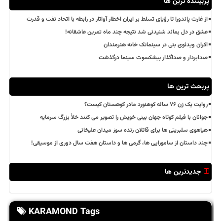
پربیننده ترین ها
از غارت پاندورا تا رؤیای تسلط بر ایران اخطار آواتار در رابطه با اتحاد نفت و قدرت
عشق در دل بماند شنیدنی شد نتیجه چند ماه تمرین عاشقانه!
اکران ویدئوی بنی در سینماتک خانه هنرمندان
صدابردار و صداگذار پیشکسوت سینما درگذشت
پربحث ترین ها
روایت یک زن ۷۶ ساله کوهنورد مادر کوهستان کیست؟
جوانان با فیلم کوتاه جهان بینی خویش را تصویر می کنند خلأ بزرگ سرمایه
هیاهوی سلبریتی ها برای قاتلان زنده سوز میدان علیخانی
چند داستان از سامورایی ها، گرمی ها و داستان هفت سال دوری از موسیقی!
جدیدترین ها
KARAMOND Tags