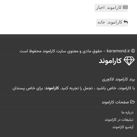
کاراموند: اخبار
کاراموند: خانه
karamond.ir - حقوق مادی و معنوی سایت كاراموند محفوظ است
كاراموند
برند کاراموند لاکچری
با کاراموند، خاص باشید ، تجمل را تجربه کنید.
کاراموند
: برای خاص پسندان
صفحات كاراموند
درباره ما
تبلیغات در كاراموند
آرشیو كاراموند