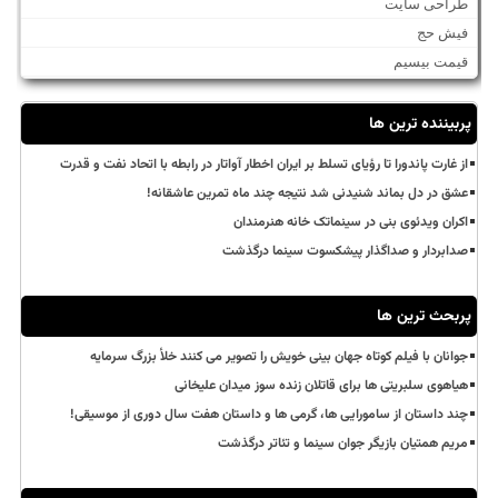
طراحی سایت
فیش حج
قیمت بیسیم
پربیننده ترین ها
از غارت پاندورا تا رؤیای تسلط بر ایران اخطار آواتار در رابطه با اتحاد نفت و قدرت
عشق در دل بماند شنیدنی شد نتیجه چند ماه تمرین عاشقانه!
اکران ویدئوی بنی در سینماتک خانه هنرمندان
صدابردار و صداگذار پیشکسوت سینما درگذشت
پربحث ترین ها
جوانان با فیلم کوتاه جهان بینی خویش را تصویر می کنند خلأ بزرگ سرمایه
هیاهوی سلبریتی ها برای قاتلان زنده سوز میدان علیخانی
چند داستان از سامورایی ها، گرمی ها و داستان هفت سال دوری از موسیقی!
مریم همتیان بازیگر جوان سینما و تئاتر درگذشت