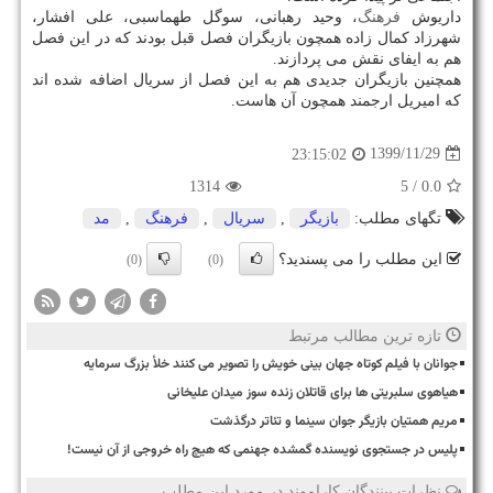
داریوش
فرهنگ
، وحید رهبانی، سوگل طهماسبی، علی افشار،
شهرزاد کمال زاده همچون بازیگران فصل قبل بودند که در این فصل
هم به ایفای نقش می پردازند.
همچنین بازیگران جدیدی هم به این فصل از سریال اضافه شده اند
که امیریل ارجمند همچون آن هاست.
1399/11/29
23:15:02
1314
/ 5
0.0
تگهای مطلب:
بازیگر
,
سریال
,
فرهنگ
,
مد
این مطلب را می پسندید؟
(0)
(0)
تازه ترین مطالب مرتبط
جوانان با فیلم کوتاه جهان بینی خویش را تصویر می کنند خلأ بزرگ سرمایه
هیاهوی سلبریتی ها برای قاتلان زنده سوز میدان علیخانی
مریم همتیان بازیگر جوان سینما و تئاتر درگذشت
پلیس در جستجوی نویسنده گمشده جهنمی که هیچ راه خروجی از آن نیست!
نظرات بینندگان کاراموند در مورد این مطلب