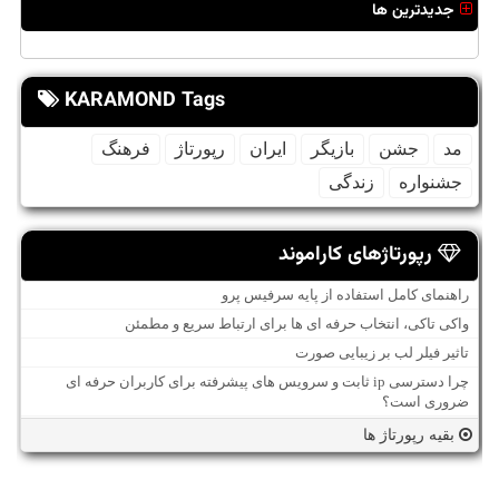
جدیدترین ها
KARAMOND Tags
مد
جشن
بازیگر
ایران
رپورتاژ
فرهنگ
جشنواره
زندگی
رپورتاژهای کاراموند
راهنمای کامل استفاده از پایه سرفیس پرو
واکی تاکی، انتخاب حرفه ای ها برای ارتباط سریع و مطمئن
تاثیر فیلر لب بر زیبایی صورت
چرا دسترسی ip ثابت و سرویس های پیشرفته برای کاربران حرفه ای
ضروری است؟
بقیه رپورتاژ ها