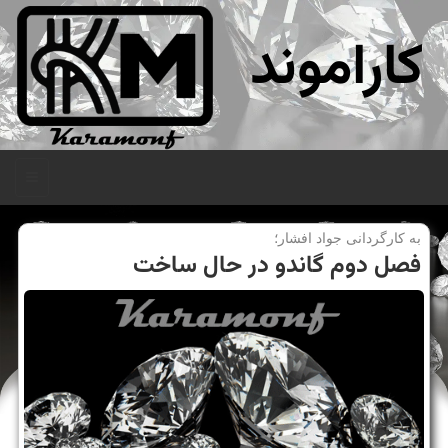
کاراموند
منو
به كارگردانی جواد افشار؛
فصل دوم گاندو در حال ساخت