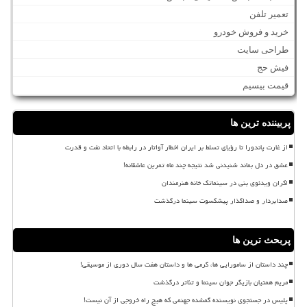
تعمیر تلفن
خرید و فروش خودرو
طراحی سایت
فیش حج
قیمت بیسیم
پربیننده ترین ها
از غارت پاندورا تا رؤیای تسلط بر ایران اخطار آواتار در رابطه با اتحاد نفت و قدرت
عشق در دل بماند شنیدنی شد نتیجه چند ماه تمرین عاشقانه!
اکران ویدئوی بنی در سینماتک خانه هنرمندان
صدابردار و صداگذار پیشکسوت سینما درگذشت
پربحث ترین ها
چند داستان از سامورایی ها، گرمی ها و داستان هفت سال دوری از موسیقی!
مریم همتیان بازیگر جوان سینما و تئاتر درگذشت
پلیس در جستجوی نویسنده گمشده جهنمی که هیچ راه خروجی از آن نیست!