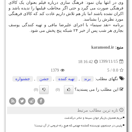
وی در انتها بیان نمود: فرهنگ سازی درباره فیلم بعنوان یک کالای
فرهنگی صورت می گیرد و حتی اگر مخاطب فیلمها را ندیده باشد و
اکران نشده باشند اما باز هم تلاش داریم عادت کند که کالای فرهنگی
مورد نظرش را بشناسد.
برنامه «نقد سینما» با اجرای علیرضا مافی و تهیه کنندگی یوسف
بچاری هر شب پس از خبر ۲۴ شبکه پنج پخش می شود.
منبع:
karamond.ir
1399/11/15
18:16:42
1379
/ 5
0.0
تگهای مطلب:
برند
,
تهیه كننده
,
جشن
,
جشنواره
این مطلب را می پسندید؟
(0)
(0)
تازه ترین مطالب مرتبط
مریم همتیان بازیگر جوان سینما و تئاتر درگذشت
پلیس در جستجوی نویسنده گمشده جهنمی که هیچ راه خروجی از آن نیست!