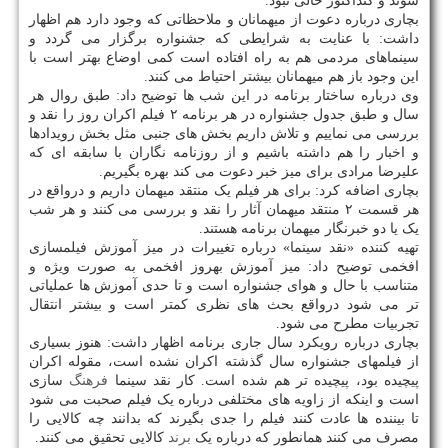
شوند و کنداکتور خالی نبود.
بچاری درباره دعوت از میهمانان و ملاحظاتی که وجود دارد هم اظهار
داشت: با عنایت به شرایطی که جشنواره برگزار می گردد و
سینماهای مردمی هم به راه افتاده است کمی اوضاع بهتر است با
این وجود باز هم میهمانان بیشتر احتیاط می کنند.
وی درباره ساختار برنامه در این شب ها توضیح داد: طبق روال هر
سال و طبق جدول جشنواره در هر برنامه ۲ فیلم اکران روز را نقد و
بررسی می نماییم و تلاش داریم بخش های جنبی مثل بخش رویدادها
و اخبار را هم داشته باشیم و از روزنامه نگاران با سابقه ای که
علیرضا مرادی برای میز خبر دعوت می کند بهره بگیریم.
بچاری اضافه کرد: برای هر فیلم یک منتقد میهمان داریم و درواقع در
هر قسمت ۲ منتقد میهمان آثار را نقد و بررسی می کنند و هر شب
یک یا دو خبرنگار میهمان برنامه هستند.
تهیه کننده «نقد سینما» درباره تغییرات در میز آموزش فیلمسازی
افخمی توضیح داد: میز آموزش بهروز افخمی به صورت ویژه و
متناسب با حال و هوای جشنواره است و تا حدی آموزش ها عملیاتی
تر می شود درواقع بحث های نظری کمتر است و بیشتر انتقال
تجربیات مطرح می شود.
بچاری درباره رویکرد سال جاری برنامه اظهار داشت: هنوز بسیاری
از فیلمهای جشنواره سال گذشته اکران نشده است، مقوله اکران
پیچیده بود، پیچیده تر هم شده است. کار نقد سینما
فرهنگ
سازی
است و اینکه از زاویه های مختلفی درباره یک فیلم صحبت می شود
تا بیننده ها عادت کنند فیلم را جدی بگیرند که بدانند چه کالایی را
مصرف می کنند همانطور که درباره یک
برند
کالایی تحقیق می کنند.