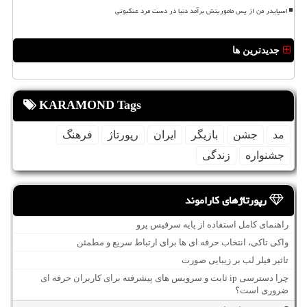
اسپایدر من از پس ماموریتش برآمد دنیا در دست مرد عنکبوتی
جدیدترین ها
KARAMOND Tags
مد
جشن
بازیگر
ایران
رپورتاژ
فرهنگ
جشنواره
زندگی
رپورتاژهای کاراموند
راهنمای کامل استفاده از پایه سرفیس پرو
واکی تاکی، انتخاب حرفه ای ها برای ارتباط سریع و مطمئن
تاثیر فیلر لب بر زیبایی صورت
چرا دسترسی ip ثابت و سرویس های پیشرفته برای کاربران حرفه ای
ضروری است؟