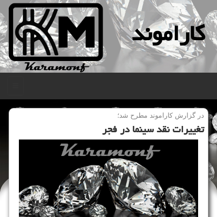
كاراموند
منو
در گزارش كاراموند مطرح شد؛
تغییرات نقد سینما در فجر