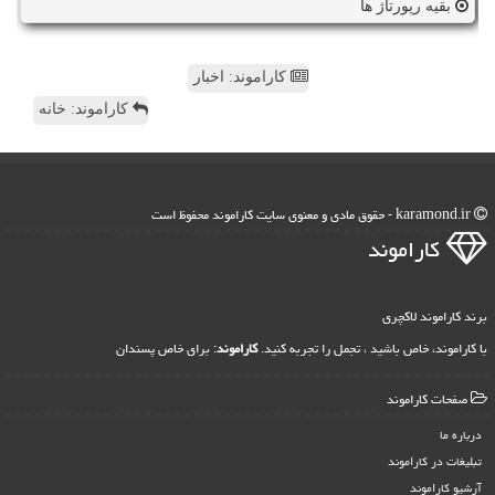
بقیه رپورتاژ ها
کاراموند: اخبار
کاراموند: خانه
karamond.ir - حقوق مادی و معنوی سایت كاراموند محفوظ است
كاراموند
برند کاراموند لاکچری
با کاراموند، خاص باشید ، تجمل را تجربه کنید.
کاراموند
: برای خاص پسندان
صفحات كاراموند
درباره ما
تبلیغات در كاراموند
آرشیو كاراموند