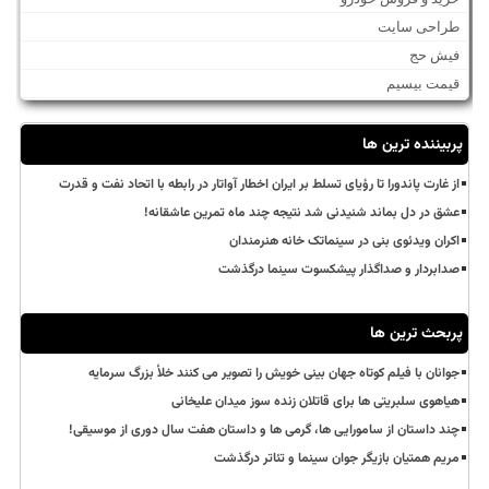
طراحی سایت
فیش حج
قیمت بیسیم
پربیننده ترین ها
از غارت پاندورا تا رؤیای تسلط بر ایران اخطار آواتار در رابطه با اتحاد نفت و قدرت
عشق در دل بماند شنیدنی شد نتیجه چند ماه تمرین عاشقانه!
اکران ویدئوی بنی در سینماتک خانه هنرمندان
صدابردار و صداگذار پیشکسوت سینما درگذشت
پربحث ترین ها
جوانان با فیلم کوتاه جهان بینی خویش را تصویر می کنند خلأ بزرگ سرمایه
هیاهوی سلبریتی ها برای قاتلان زنده سوز میدان علیخانی
چند داستان از سامورایی ها، گرمی ها و داستان هفت سال دوری از موسیقی!
مریم همتیان بازیگر جوان سینما و تئاتر درگذشت