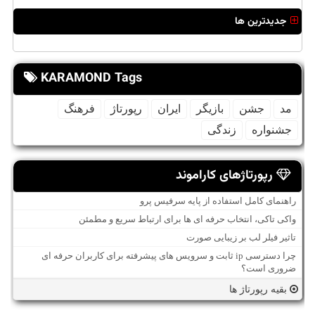
جدیدترین ها
KARAMOND Tags
مد
جشن
بازیگر
ایران
رپورتاژ
فرهنگ
جشنواره
زندگی
رپورتاژهای کاراموند
راهنمای کامل استفاده از پایه سرفیس پرو
واکی تاکی، انتخاب حرفه ای ها برای ارتباط سریع و مطمئن
تاثیر فیلر لب بر زیبایی صورت
چرا دسترسی ip ثابت و سرویس های پیشرفته برای کاربران حرفه ای
ضروری است؟
بقیه رپورتاژ ها