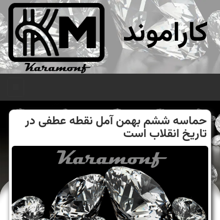
کاراموند
منو
حماسه ششم بهمن آمل نقطه عطفی در
تاریخ انقلاب است