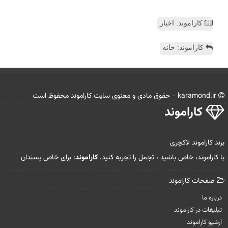
کاراموند: اخبار
کاراموند: خانه
karamond.ir - حقوق مادی و معنوی سایت كاراموند محفوظ است
كاراموند
برند کاراموند لاکچری
با کاراموند، خاص باشید ، تجمل را تجربه کنید.
کاراموند
: برای خاص پسندان
صفحات كاراموند
درباره ما
تبلیغات در كاراموند
آرشیو كاراموند