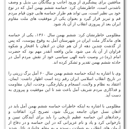
منافقین برای پیشگیری از ورود اجانب و بیگانگان بی بدیل و وصف
ناشدنی است، خاطرنشان کرد: حماسه ششم بهمن آمل که در نوع
خود بی نظیر است، می تواند هم طراز حماسه هایی چون قیام مردم
قم و تبریز قرار گیرد و بعنوان یکی از موفقیت های ملت مقاوم
ایران بعد از پیروزی انقلاب از آن یاد شود.
مظلومی خاطرنشان کرد: ششم بهمن سال ۱۳۶۰، یکی از حماسه
های ماندگار ملت ایران در شهرستان آمل به وقوع پیوست، که پس
از گذشت چندین دهه از آن هم چنان در اذهان با افتخار و شکوه
فراوان از آن یاد می شود. ماین واقعه آنقدر مهم بود که حضرت
امام (ره) در وصیت نامه الهی سیاسی خود از نقش مردم آمل در
حادثه ششم بهمن تقدیر و تشکر کرده اند.
وی با اشاره به اینکه حماسه ششم بهمن سال ۶۰ آمل برگ زرینی را
در تاریخ انقلاب اسلامی ایران رقم زده است اظهار داشت: ایمان،
اعتقاد به نظام و ولایت، انسجام و یکپارچگی، وحدت، ایثار، مقاومت
و فداکاری مردم شریف آمل باعث شد تا این موفقیت و پیروزی به
دست آید.
مظلومی با اشاره به اینکه خاطرات حماسه ششم بهمن آمل باید در
اذهان نسل جوان جامعه پررنگ شود، تصریح کرد: اتفاقات و
رخدادهای این حماسه عظیم تاریخی را باید برای آیندگان تبیین و
بازخوانی کرد و یاد و نام عزیزانی که در این حماسه و در دفاع از
آرمان های انقلاب به شهادت رسیده و به مقام جانبازی نائل شدند