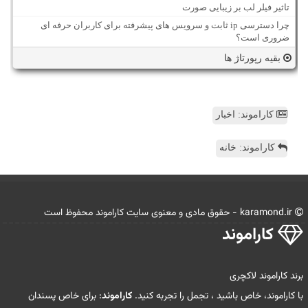
تاثیر فیلر لب بر زیبایی صورت
چرا دسترسی ip ثابت و سرویس های پیشرفته برای کاربران حرفه ای
ضروری است؟
بقیه رپورتاژ ها
کاراموند: اخبار
کاراموند: خانه
karamond.ir - حقوق مادی و معنوی سایت كاراموند محفوظ است
كاراموند
برند کاراموند لاکچری
با کاراموند، خاص باشید ، تجمل را تجربه کنید.
کاراموند
: برای خاص پسندان