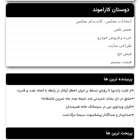
دوستان کاراموند
انتخابات مجلس ، کاندیدای مجلس
تعمیر تلفن
خرید و فروش خودرو
طراحی سایت
فیش حج
قیمت بیسیم
پربیننده ترین ها
از غارت پاندورا تا رؤیای تسلط بر ایران اخطار آواتار در رابطه با اتحاد نفت و قدرت
عشق در دل بماند شنیدنی شد نتیجه چند ماه تمرین عاشقانه!
اکران ویدئوی بنی در سینماتک خانه هنرمندان
صدابردار و صداگذار پیشکسوت سینما درگذشت
پربحث ترین ها