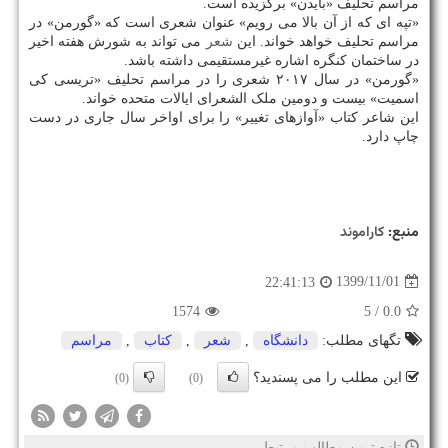
مراسم تحلیف «بایدن» برگزیده است.
«تپه ای که از آن بالا می رویم» عنوان شعری است که «گورمن» در
مراسم تحلیف خواهد خواند. این
شعر
می تواند به شورش هفته اخیر
در ساختمان کنگره اشاره غیرمستقیمی داشته باشد.
«گورمن» در سال ۲۰۱۷ شعری را در مراسم تحلیف «تریسی کی
اسمیت» بیست و دومین ملک الشعرای ایالات متحده خواند.
این شاعر کتاب «آوازهای تغییر» را برای اواخر سال جاری در دست
چاپ دارد.
منبع:
كاراموند
1399/11/01
22:41:13
1574
/ 5
0.0
تگهای مطلب:
دانشگاه
,
شعر
,
كتاب
,
مراسم
این مطلب را می پسندید؟
(0)
(0)
تازه ترین مطالب مرتبط