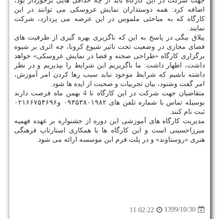
جهت شرکت در این کارگاه باید از چه حداقل هایی برخوردار بود،
اضافه کرد: همه دوستداران نمایش عروسکی می توانند در این
کارگاه که به مباحثی ملموس در این عرصه می پردازد، شرکت
نمایند.
ییلاق بیگی در پاسخ به این که ناگزیری بهره گیری از ظرفیت های
فضای مجازی در وضعیت تحت تاثیر شیوع کرونا، چه اثری بر شیوه
برگزاری کارگاه «طراحی صحنه و فضا در نمایش عروسکی» خواهد
داشت، اظهار داشت: ما ناگزیریم این شرایط را بپذیریم و در نظر
داشته باشیم که شرایط موجود نباید سبب رها کردن امر آموزش،
امر گفت وشنود، بیان تجربیات و صحبت از ایده ها شود.
متقاضیان جهت شرکت در این کارگاه تا 4 بهمن ماه فرصت دارند
بوسیله تماس با شماره تلفن های ۰۹۳۵۳۸۰۱۹۸۲ و۰۲۱۶۶۷۵۴۶۹۶
ثبت نام کنند.
مدیریت کارگاه های آموزشی این دوره از جشنواره بر عهده فهمیه
میرزاحسینی است و این کارگاه ها با همکاری استارتاپ فرهنگی
هنری «روستاوند» و در پلت فرم این موسسه ارائه می شود.
1399/10/30
11:02:22