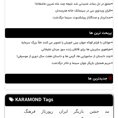
عشق در دل بماند شنیدنی شد نتیجه چند ماه تمرین عاشقانه!
اکران ویدئوی بنی در سینماتک خانه هنرمندان
صدابردار و صداگذار پیشکسوت سینما درگذشت
پربحث ترین ها
جوانان با فیلم کوتاه جهان بینی خویش را تصویر می کنند خلأ بزرگ سرمایه
هیاهوی سلبریتی ها برای قاتلان زنده سوز میدان علیخانی
چند داستان از سامورایی ها، گرمی ها و داستان هفت سال دوری از موسیقی!
مریم همتیان بازیگر جوان سینما و تئاتر درگذشت
جدیدترین ها
KARAMOND Tags
مد
جشن
بازیگر
ایران
رپورتاژ
فرهنگ