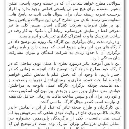
سوالاتی مطرح خواهد شد بی آن که در جست وجوی پاسخی متقن
باشیم. معتقدم برای هیچ سوالی پاسخی قطعی وجود ندارد و افراد
برحسب تجربه زیسته شان برای سوال هایی ثابت به پاسخ هایی
متفاوت می رسند. تلاش من مطرح کردن این سوالات و یافتن پاسخ
آنها بر طبق تجربیات شرکت کنندگان است. مسیر کلی ما نیز
معرفی فضا در نمایش عروسکی، ارتباط آن با تکنیک به کار رفته در
ساخت عروسک ها و به اشتراک گذاری تجربیات و ایده هاست.
او درباره مدت زمان برگزاری این کارگاه یک روزه نیز توضیح داد: در
کارگاه های من، این زمان شروع است که اهمیت دارد و بازه زمانی
برگزاری آن تا حدود زیادی به شرکت کنندگان و میزان مشارکت
شان بستگی دارد.
این دانش آموخته تئاتر درمورد نظری یا عملی بودن مباحثی که در
کارگاه خود مطرح خواهد کرد، توضیح داد: باتوجه به زمانی که در
اختیار داریم، با وجود آن که پخش فیلم یا نمایش عکس خواهیم
داشت، اما بحث عمده، نظری و برمبنای انتقال تجربیات و صحبت از
ایده هاست. چونکه برگزاری کارگاه عملی باتوجه به مراحلش؛
خوانش متن، تحلیل و بررسی و پژوهش پیرامون آن، اسکیس صحنه
و اتود زدن برای آن و سپس ساخت ماکت به زمانی حداقل یک هفته
ای نیازمند است که در مجال کارگاه ما نمی گنجد.
این کارگردان و طراح صحنه تئاتر که قبل از این با نمایش «اندر
حکایت ناکامی ببری خان در ولایت عهدی شاهی که سرخپوش بود اما
کسی نمی دانست»، یکی از برگزیدگان پانزدهمین جشنواره بین
المللی نمایش عروسکی تهران- مبارک بوده است، در توضیح این که