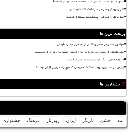
عشق در دل بماند شنیدنی شد نتیجه چند ماه تمرین عاشقانه!
اکران ویدئوی بنی در سینماتک خانه هنرمندان
صدابردار و صداگذار پیشکسوت سینما درگذشت
پربحث ترین ها
هیاهوی سلبریتی ها برای قاتلان زنده سوز میدان علیخانی
چند داستان از سامورایی ها، گرمی ها و داستان هفت سال دوری از موسیقی!
مریم همتیان بازیگر جوان سینما و تئاتر درگذشت
پلیس در جستجوی نویسنده گمشده جهنمی که هیچ راه خروجی از آن نیست!
جدیدترین ها
مد
جشن
بازیگر
ایران
رپورتاژ
فرهنگ
جشنواره