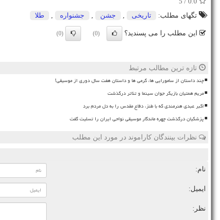
/ 5
0.0
تگهای مطلب:
تاریخی
,
جشن
,
جشنواره
,
طلا
این مطلب را می پسندید؟
(0)
(0)
تازه ترین مطالب مرتبط
چند داستان از سامورایی ها، گرمی ها و داستان هفت سال دوری از موسیقی!
مریم همتیان بازیگر جوان سینما و تئاتر درگذشت
اکبر عبدی هنرمندی که با طنز، دفاع مقدس را به دل مردم برد
پزشکیان درگذشت چهره ماندگار موسیقی نواحی ایران را تسلیت گفت
نظرات بینندگان کاراموند در مورد این مطلب
نام:
ایمیل:
نظر: