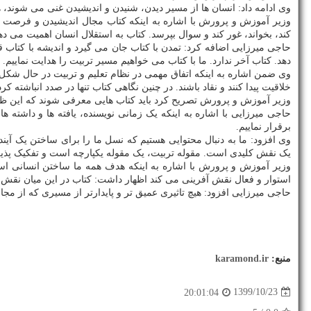
وی ادامه داد: انسان ها از مسیر دیدن، شنیدن و اندیشیدن غنی می شوند
وزیر آموزش و پرورش با اشاره به اینکه کتاب مجال اندیشیدن و فرصت 
کند، بخواند، غور کند و سوال بپرسد. کتاب به استقلال انسان اهمیت می ده
حاجی میرزایی اضافه کرد: تمدن با کتاب جان می گیرد و اندیشه با کتاب 
دهد. کتاب آخر ندارد. ما با کتاب می خواهیم مسیر تربیت را هدایت نماییم.
وی ضمن اشاره به اینکه اتفاق مهمی در نظام تعلیم و تربیت در حال شکل
خلاقیت پیدا کنند و نقاد باشند. در چنین نگاهی کتاب تنها در صدد انباشته ک
وزیر آموزش و پرورش تصریح کرد باید کتاب هایی معرفی شوند که این ظرف
حاجی میرزایی با اشاره به اینکه یک زمانی نویسنده، یافته ها و داشته
برقرار نماییم.
وی افزود: ما به دنبال محتوایی هستیم که نسل ما را برای ساختن یک آیند
یک نقش کلیدی است. مقوله تربیت، یک مقوله یکپارچه است و تفکیک پذی
وزیر آموزش و پرورش با اشاره به اینکه هدف همه ما ساختن انسانی است
استوار و فعال نقش آفرینی می کند اظهار داشت: کتاب در این میان نقش ب
حاجی میرزایی افزود: هیچ تاثیری عمیق تر و پایدارتر از مسیری که از مجا
منبع:
karamond.ir
1399/10/23
20:01:04