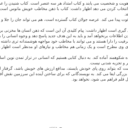
، هویت و شخصیت می یابند و کتاب امتداد هر سه عنصر است. کتاب شنیدن را عم
انتخاب کردن می دهد اظهار داشت: کتاب با ذهن مخاطب خویش مانوس است و 
د.
قوت پیدا می کند. عرصه جولان کتاب گسترده است، هم می تواند جان را جلا و 
 گیری است اظهار داشت: پیام کلیدی آن این است که ذهن انسان ها مخزنی برا
ردن اطلاعات برنخواهد آمد و باید به این هدف جدید پاسخ دهد و وجوه انسانی را با
یت را دارا هستند و می توانند با مخاطب خود مواجهه هوشمندانه تری داشته ب
 های وی مطرح است و یک زمانی هم مخاطب و نیازهای او مدنظر است اظهار دا
ه شکوهمند آماده کند. به دنبال کتابی هستیم که انسانی در تراز تمدن نوین 
ر و تجزیه شدنی نیست.
 که بتواند روی پای خودش بایستد، مدافع ارزش های خویش باشد، گرفتار اس
زرگی ایفا می کند. به نویسندگانی که برای ساختن آینده این سرزمین نقش آفر
ل قلم فراهم می شود، نخواهد بود.