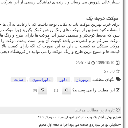
بسیار عالی بفروش می رساند و دارنده ی نمایندگی رسمی از این شرکت اس
موکت درجه یک
برای خرید بهترین موکت باید به نکاتی توجه داشت که با رعایت به آن ها
استفاده کنید همچنین از موکت های رنگ روشن کمک بگیرید زیرا موکت رن
شود که محیط کوچکتر و صمیمی بنظر آید. موکت ها دارای طرح و رنگ های 
موکت متراکم تر و فشرده تر باشد کیفیت آن بهتر است. پشت موکت را نیز
موکت بستگی به کیفیت ان دارد به این صورت که اگه دارای کیفیت بال
قیمت ها و متنوع ترین طرح و رنگ موکت را می توانید در فروشگاه دیجی پ
1399/10/10
23:01:14
/ 5
5.0
تگهای مطلب:
رپورتاژ
,
دكور
,
دكوراسیون
,
سایت
این مطلب را می پسندید؟
(0)
(1)
تازه ترین مطالب مرتبط
برای برخی فیلتر یک وب سایت از شهدای میناب مهم تر شد؟
نمایش نور بر نیزه روی صحنه می رود اجرا در دهه اول محرم