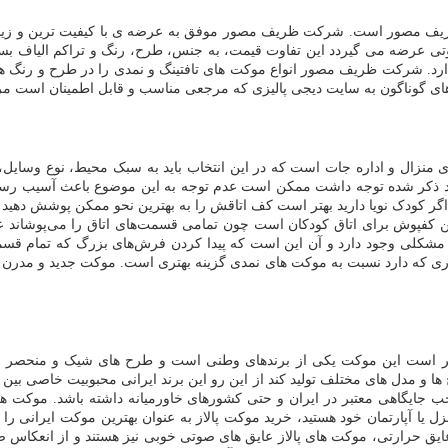
ظریف مصور است. شرکت ظریف مصور موفق به عرضه ی با کیفیت ترین و زیبات
وتی عرضه می گیردد این تفاوت قیمت، به جنس، طرح، رنگ و تراکم الیاف بس
د. شرکت ظریف مصور انواع موکت های تافتینگ و نمدی را در طرح و رنگ های 
ای گوناگون به سایت دیجی پالیزی که مرجعی مناسب و قابل اطمینان است مر
منزال و اداره جات است که در این انتخاب باید به سبک محیط، نوع وسایل،
ارد ذکر شده توجه داشت ممکن است عدم توجه به این موضوع باعث آسیب رسید
گر کودک نویا دارید بهتر است کف اتاقش را به بهترین نحو ممکن پوشش دهید ز
کفپوش برای اتاق کودکان است چون تمامی قسمت‌های اتاق را می‌پوشاند علا
ما مشکلی وجود دارد و آن این است که پیدا کردن فرش‌های بزرگ که تمام قسم
ری که دارد نسبت به موکت های نمدی گزینه بهتری است. موکت جدید و مدرن ام
است این موکت یکی از برندهای وطنی است و طرح های شیک و منحصر بفردی
ها و مدل های مختلف تولید کند از این رو این برند ایرانی محبوبیت خاصی بین
ب جایگاهی معتبر در ایران و حتی کشورهای خاورمیانه داشته باشد. موکت های 
زل یا آپارتمان خود هستید، خرید موکت پالاز به عنوان بهترین موکت ایرانی ر
عایق حرارتی، موکت های پالاز عایق های صوتی خوبی نیز هستند و از انعکاس صد