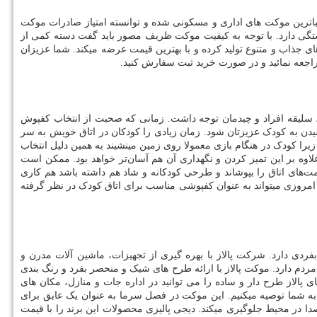
رین موکت های اداری و مسکونی شده و توانسته امتیاز صادرات موکت
تگی دارد. با توجه به کیفیت موکت ظریف مصور باید گفت دسته کمی از
جذاب و متنوع تولید کرده و با بهترین قیمت عرضه می­کند. شما عزیزان
اجعه نمائید و در صورت خرید ثبت سفارش کنید.
 سلیقه افراد و چیدمان توجه داشت. زمانی که صحبت از انتخاب کفپوش
ن به کودک عزیزتان شود. زمان زیادی را کودکان در اتاق خویش به سر
یرا کودک در هنگام بازی معمولا روی زمین مینشیند به همین دلیل انتخاب
وه بر این تمیز کردن و نگهداری آن هم آسان‌تر خواهد بود. ممکن است
ت‌های اتاق را بپوشاند و طرحی کودکانه و شاد هم داشته باشد هم کاری
روزی می­تواند به عنوان کفپوشی مناسب برای اتاق کودک در نظر گرفته
 دارد. شرکت پالاز با بهره گیری از تجهیزات، ماشین آلات مدرن و
 مردم دارد. موکت پالاز با ارائه طرح های شیک و منحصر بفرد و رنگ بندی
پالاز طرح دار و ساده را می توانید در اداره جات و منازل، مکان های
ا به شما توصیه می­کنیم. این موکت در فصل سرما به عنوان یک عایق برای
ا در محیط جلوگیری می­کند. دیجی پالیزی محصولات این برند را با قیمت