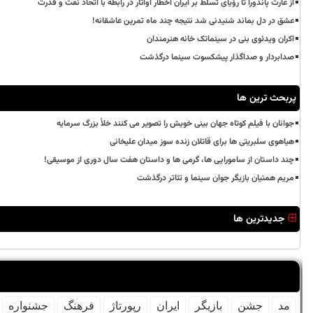
از غارت پاندورا تا رؤیای تسلط بر ایران اخطار آواتار در رابطه با اتحاد نفت و قدرت
عشق در دل بماند شنیدنی شد نتیجه چند ماه تمرین عاشقانه!
اکران ویدئوی بنی در سینماتک خانه هنرمندان
صدابردار و صداگذار پیشکسوت سینما درگذشت
پربحث ترین ها
جوانان با فیلم کوتاه جهان بینی خویش را تصویر می کنند خلأ بزرگ سرمایه
هیاهوی سلبریتی ها برای قاتلان زنده سوز میدان علیخانی
چند داستان از سامورایی ها، گرمی ها و داستان هفت سال دوری از موسیقی!
مریم همتیان بازیگر جوان سینما و تئاتر درگذشت
جدیدترین ها
مد
جشن
بازیگر
ایران
رپورتاژ
فرهنگ
جشنواره