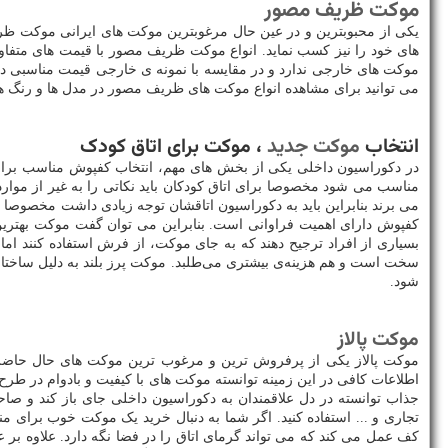
موکت ظریف مصور
یکی از محبوبترین و در عین حال مرغوبترین موکت های ایرانی موکت 
های خود را نیز کسب نماید. انواع موکت ظریف مصور با قیمت های متفا
موکت های خارجی ندارد و در مقایسه با نمونه ی خارجی قیمت مناسبی دار
می توانید برای مشاهده انواع موکت های ظریف مصور در مدل ها و رنگ ه
انتخاب
موکت جدید
، موکت برای اتاق کودک
در دکوراسیون داخلی یکی از بخش های مهم، انتخاب کفپوش مناسب برای 
مناسب می شود مخصوصا برای اتاق کودکان باید نکاتی را به غیر از مو
می برند بنابراین باید به دکوراسیون اتاقشان توجه زیادی داشت مخصوصا ا
کفپوش دارای اهمیت فراوانی است. بنابراین می توان گفت موکت بهترین 
بسیاری از افراد ترجیح ‌دهند که به جای موکت، از فرش استفاده کنند ا
سخت است و هم هزینه‌ی بیشتری می‌طلبد. موکت پرز بلند به دلیل ساختا
شود.
موکت پالاز
موکت پالاز یکی از پرفروش ترین و مرغوب ترین موکت های حال حاضر 
اطلاعات کافی در این زمینه توانسته موکت های با کیفیت و بادوام در طرح 
جذاب توانسته در دل علاقمندان به دکوراسیون داخلی جای باز کند و صاح
تجاری و ... استفاده کنید. اگر شما به دنبال خرید یک موکت خوب برای من
کف عمل می کند که می تواند گرمای اتاق را در فضا نگه دارد. علاوه بر 