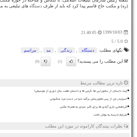
بگفته رئیس سازمان تبلیغات اسلامی، با کنکاش و مباحثه در حوزه مکت
(ره) و مکتب حاج قاسم پیدا کرد که باید از طرف
دستگاه
های تبلیغی به مر
1399/10/03
21:40:05
/ 5
5.0
تگهای مطلب:
دستگاه
,
زندگی
,
مد
,
مراسم
این مطلب را می پسندید؟
(0)
(1)
تازه ترین مطالب مرتبط
چند داستان از سامورایی ها، گرمی ها و داستان هفت سال دوری از موسیقی!
اسپایدر من از پس ماموریتش برآمد دنیا در دست مرد عنکبوتی
گردهمایی نازی آبادی ها برای اکبر عبدی به همراه عکس
مترجم ادیسه به نولان تاخت
نظرات بینندگان کاراموند در مورد این مطلب