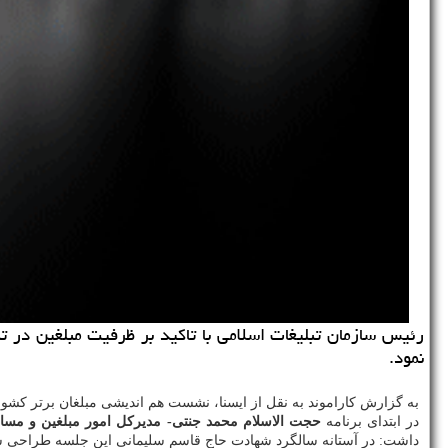
رئیس سازمان تبلیغات اسلامی با تاکید بر ظرفیت مبلغین در ت
نمود.
به گزارش کاراموند به نقل از ایسنا، نشست هم اندیشی مبلغان برتر کش
در ابتدای برنامه
حجت الاسلام محمد جنتی- مدیرکل امور مبلغین و مسا
داشت: در آستانه سالگرد شهادت حاج قاسم سلیمانی این جلسه طراحی شد 