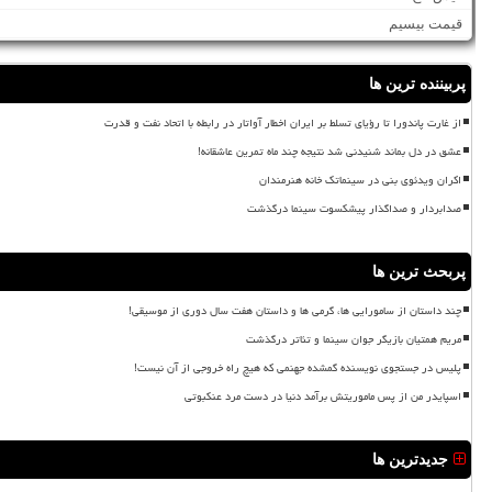
قیمت بیسیم
پربیننده ترین ها
از غارت پاندورا تا رؤیای تسلط بر ایران اخطار آواتار در رابطه با اتحاد نفت و قدرت
عشق در دل بماند شنیدنی شد نتیجه چند ماه تمرین عاشقانه!
اکران ویدئوی بنی در سینماتک خانه هنرمندان
صدابردار و صداگذار پیشکسوت سینما درگذشت
پربحث ترین ها
چند داستان از سامورایی ها، گرمی ها و داستان هفت سال دوری از موسیقی!
مریم همتیان بازیگر جوان سینما و تئاتر درگذشت
پلیس در جستجوی نویسنده گمشده جهنمی که هیچ راه خروجی از آن نیست!
اسپایدر من از پس ماموریتش برآمد دنیا در دست مرد عنکبوتی
جدیدترین ها