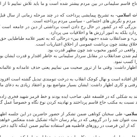
ج قاسم سلیمانی در بین مردم بیشتر شده است و ما باید تلاش نماییم تا از ا
ات اسلامی-
به تشریح پیمایشی پرداخت که در چند مرحله زمانی از سال قبل 
مردم و نگرش های اجتماعی - سیاسی مردم پرداخته است.
زرگی که در کشور در حال رخ دادن است برداشتی از دین در جامعه است که
د بلکه به امور ارزش ها و اخلاقیات می پردازد.
» و ضدانقلاب شده «جبهه واقع بین» درحالی که به تعبیر علامه طباطبایی حق 
د اخلاق بیفتند چون برداشت عمومی از اخلاق اعتباریات است.
امر واقعی در کشور محبوب شد چون مظهر قدرت بود.
سلیم شدن ضدانقلاب در مقابل سردار سلیمانی به خاطر اقتدار و قدرت ایشان ب
را کسب نمود.
اظهار داشت: وقتی ما از ترور صحبت می نماییم یعنی حذف عامدانه و عالمان
تی و کاری اظهار داشت: ایشان بسیار متواضع بود و اعتقاد زیادی به دعای ما
د به شکلی که در فلسفه علم، صاحب ایده بودند و خط قرمز شهید فخری زاده، 
سبت به مکتب حاج قاسم پرداختند و نهادینه کردن نوع نگاه و خصوصاً عمل گر
سلامی-
طی سخنان کوتاهی ضمن تشکر از حضور حاضرین در این جلسه اظهار ن
ت عنوان شد را در گروهی که در پیام رسان «ایتا» تشکیل شده منعکس خواهد
ت که از این فرصت در روزهای فاطمیه هم استفاده نمائیم ضمن اینکه تاکید دختر