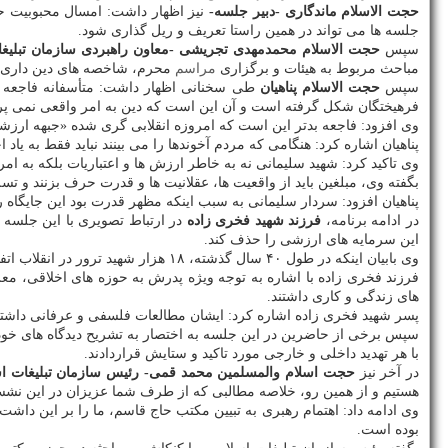
حجت الاسلام ماندگاری -دبیر جلسه-
نیز اظهار داشت: امسال محبوبیت حا
جلسه ها می تواند در همین راستا تعریف و ریل گذاری شود.
سپس
حجت الاسلام محمدمهدی تجریشی -معاون راهبردی سازمان تبلیغ
مباحث مربوط به هیئات و برگزاری
مراسم
محرم، شاخصه های دین داری 
سپس
حجت الاسلام پناهیان
طی سخنانی اظهار داشت: متأسفانه فاجعه ب
فرهیختگان شکل گرفته است و آن این است که دین به امر واقعی نمی پرداز
وی افزود: فاجعه بدتر این است که امروزه انقلابی گری شده «جبهه ارزشی
پناهیان اشاره کرد: هنگامی که مردم آخوندها را می بینند نباید فقط به یا
وی تاکید کرد: شهید سلیمانی نه به خاطر ارزش ها و اعتباریات بلکه به 
بگفته وی، مبلغین باید از واقعیت ها، عقلانیت ها و قدرت حرف بزنند و ت
پناهیان افزود: سردار سلیمانی به سبب اینکه مظهر قدرت بود این جایگاه 
در ادامه برنامه،
فرزند شهید فخری زاده
در ارتباط تصویری با این جلسه 
این سرمایه های ارزشی را حذف کند.
وی بابیان اینکه در طول ۴۰ سال گذشته، ۱۸ هزار شهید ترور در انقلاب اتفاق افتاده است و نهال کوچک انقلاب به درخت تنومندی تبدیل گشته است افزود: دلیل این تنومندی پرداختن درست به اندیشه مکتب شهدا بوده است.
فرزند فخری زاده با اشاره به توجه ویژه پدرش به حوزه های اخلاقی، معرف
های زندگی و کاری داشتند.
پسر شهید فخری زاده اشاره کرد: ایشان مطالعات فلسفی و عرفانی داشتن
سپس برخی از حاضرین در این جلسه به اختصار به تشریح دیدگاه های خود ن
با هر تهدید داخلی و خارجی مورد تاکید و ستایش قراردادند.
در آخر نیز
حجت اسلام والمسلمین محمد قمی- رئیس سازمان تبلیغات ا
هستیم و از همین رو، خلاصه مطالبی که از طرف شما عزیزان در این نشس
وی ادامه داد: اهتمام رهبری به تبیین مکتب حاج قاسم، ما را بر این داش
بوده است.