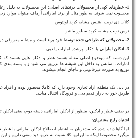
1- عطرهای کپی از محصولات برندهای اصلی:
این محصولات به دلیل رعای
محسوب نمی شوند. به طور مثال از برند اماراتی آرماف میتوان موارد زیر ر
کلاب دی نویت اینتنس مشابه کرید اونتوس
ترس نویت مشابه کرید سیلور مانتین
2- محصولاتی که طراحی شده توسط خود برند است
و مشابه معروفی در ب
3- ادکلن اماراتی
یا ادکلن پرشده امارات یا دبی
این دسته که موضوع اصلی مقاله هستند عطر و ادکلن هایی هستند که کپ
امارات، اسانس به داخل این شیشه ها تزریق می شود و با بسته بندی کام
توزیع به صورت غیرقانونی و قاچاق انجام میشوند.
در دبی یک منطقه آزاد تجاری وجود دارد که کاملا محصور بوده و افراد عا
طریق خور به بازار قدیم دبی و فرودگاه انتقال میابند.
در صنف عطر و ادکلن، منظور از ادکلن اماراتی، دسته دوم، یعنی ادکلن ت
اشتباه رایج مشتریان:
اما گاها دیده شده که مشتریان به اشتباه اصطلاح ادکلن اماراتی یا عطر
میگیرد مخصوصا اینکه ما ایرانیها کلا نسبت به عربها دید منفی داریم و این