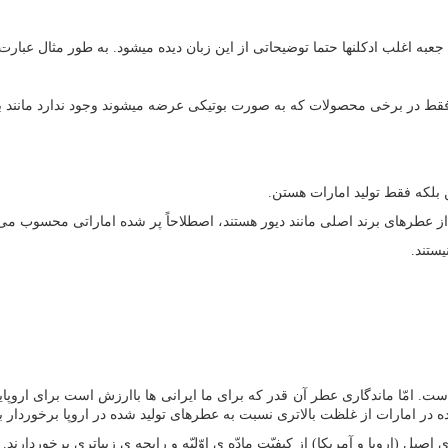
 جعبه اغلب ادکلنها حتما توضیحاتی از این زبان دیده میشود. به طور مثال عبا
و فقط در برخی محصولات که به صورت بوتیکی عرضه میشوند وجود ندارد مانند 
ن بلکه فقط تولید امارات هستن.
ه از عطرهای برند اصلی مانند دیور هستند، اصطلاحاً پر شده اماراتی محسوب می 
ستند.
ّا ماندگاری عطر آن قدر که برای ما ایرانی ها باارزش است برای اروپایی ها
در امارات از غلظت بالاتری نسبت به عطرهای تولید شده در اروپا برخوردار ب
 (اروپا و آمریکا) از کیفیّت مادّه ی اوّلیّه و رایحه ی زیباتری برخوردارند. 