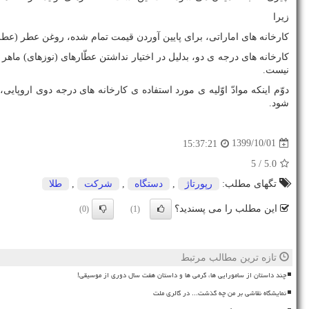
زیرا
کارخانه های اماراتی، برای پایین آوردن قیمت تمام شده، روغن عطر (عطر رقیق نشده یا ۱۰۰% غلظت) مصرفی خود را از کارخانه های درجه ی 
کارخانه های درجه ی دو، بدلیل در اختیار نداشتن عطّارهای (نوزهای) ماهر
نیست.
دوّم اینکه موادّ اوّلیه ی مورد استفاده ی کارخانه های درجه دوی اروپا
شود.
1399/10/01
15:37:21
/ 5
5.0
تگهای مطلب:
رپورتاژ
,
دستگاه
,
شركت
,
طلا
این مطلب را می پسندید؟
(0)
(1)
تازه ترین مطالب مرتبط
چند داستان از سامورایی ها، گرمی ها و داستان هفت سال دوری از موسیقی!
نمایشگاه نقاشی بر من چه گذشت... در گالری ملت