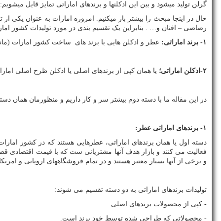
گرلن تولید میشود و بین این ادکلنها و برندهای اماراتی تمایز قایل میشویم:
حال در اینجا مبحث را بیشتر باز میکنیم. امروزه امارات به عنوان یکی از 
رصاصی – افنان و… . بنابراین یک تقسیم بندی در مورد تولیدات کشور امارا
۱- برند اماراتی:
عطر و ادکلن هایی با برند های ساخت کشور امارات (ما
۲-ادکلن اماراتی؛
یا همان کپی از برندهای اصلی یا ادکلن ظرح اصلی امارا
در این مقاله ما با دسته دوم بیشتر سر و کار داریم و منظورمان همان دس
۱- برندهای اماراتی عطر:
دسته اول یا همان برندهای اماراتی، عطرهایی هستند که در کشور امارات 
فعالیت می کنند و بازار هدف آنها مشتریانی ست که با قیمت اقتصادی قصد 
و برخی از آنها بسیار معتبر هستند و در تمام فروشگاههای اروپایی و امری
تولیدات برندهای اماراتی به دو دسته تقسیم می شوند:
- کپی از محصولات برندهای اصلی
- محصولاتی که طراحی شده توسط خود برند است.