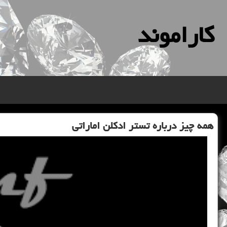
كاراموند
همه چیز درباره تستر ادكلن اماراتی