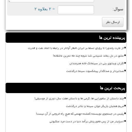
سوال:
= ۲ بعلاوه ۲
پربیننده ترین ها
از غارت پاندورا تا رؤیای تسلط بر ایران اخطار آواتار در رابطه با اتحاد نفت و قدرت
عشق در دل بماند شنیدنی شد نتیجه چند ماه تمرین عاشقانه!
اکران ویدئوی بنی در سینماتک خانه هنرمندان
صدابردار و صداگذار پیشکسوت سینما درگذشت
پربحث ترین ها
چند داستان از سامورایی ها، گرمی ها و داستان هفت سال دوری از موسیقی!
مریم همتیان بازیگر جوان سینما و تئاتر درگذشت
پلیس در جستجوی نویسنده گمشده جهنمی که هیچ راه خروجی از آن نیست!
اسپایدر من از پس ماموریتش برآمد دنیا در دست مرد عنکبوتی