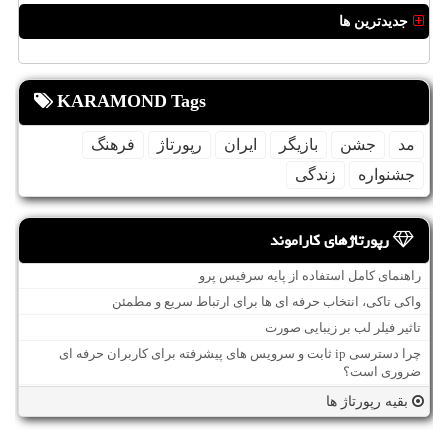
جدیدترین ها
KARAMOND Tags
مد
جشن
بازیگر
ایران
رپورتاژ
فرهنگ
جشنواره
زندگی
رپورتاژهای کاراموند
راهنمای کامل استفاده از پایه سرفیس پرو
واکی تاکی، انتخاب حرفه ای ها برای ارتباط سریع و مطمئن
تاثیر فیلر لب بر زیبایی صورت
چرا دسترسی ip ثابت و سرویس های پیشرفته برای کاربران حرفه ای
ضروری است؟
بقیه رپورتاژ ها