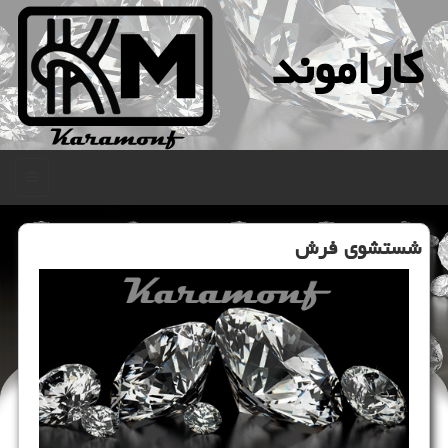
كاراموند
منو
شستشوی فرش