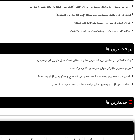
از غارت پاندورا تا رؤیای تسلط بر ایران اخطار آواتار در رابطه با اتحاد نفت و قدرت
عشق در دل بماند شنیدنی شد نتیجه چند ماه تمرین عاشقانه!
اکران ویدئوی بنی در سینماتک خانه هنرمندان
صدابردار و صداگذار پیشکسوت سینما درگذشت
پربحث ترین ها
چند داستان از سامورایی ها، گرمی ها و داستان هفت سال دوری از موسیقی!
مریم همتیان بازیگر جوان سینما و تئاتر درگذشت
پلیس در جستجوی نویسنده گمشده جهنمی که هیچ راه خروجی از آن نیست!
اسپایدر من از پس ماموریتش برآمد دنیا در دست مرد عنکبوتی
جدیدترین ها