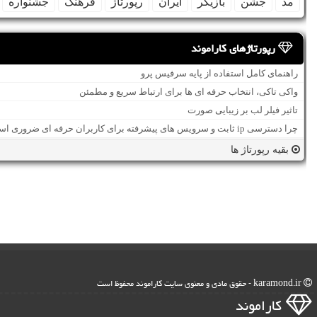
مد
جشن
بازیگر
ایران
رپورتاژ
فرهنگ
جشنواره
رپورتاژهای کاراموند
راهنمای کامل استفاده از پایه سرفیس پرو
واکی تاکی، انتخاب حرفه ای ها برای ارتباط سریع و مطمئن
تاثیر فیلر لب بر زیبایی صورت
چرا دسترسی ip ثابت و سرویس های پیشرفته برای کاربران حرفه ای ضروری است؟
بقیه رپورتاژ ها
karamond.ir - حقوق مادی و معنوی سایت كاراموند محفوظ است
كاراموند