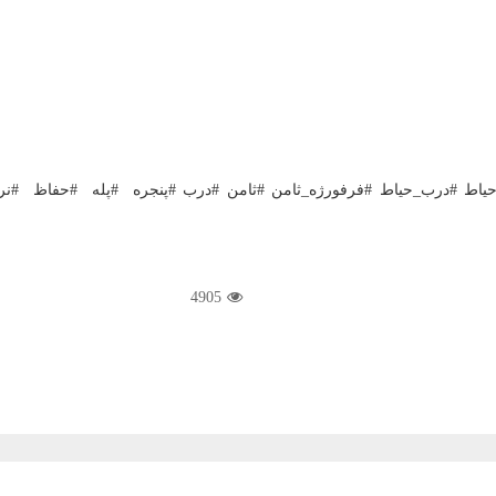
ه_حیاط #درب_حیاط #فرفورژه_ثامن #ثامن #درب #پنجره #پله #حفاظ 
4905