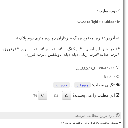
✅
وب سایت:
www.tofighimetaldoor.ir
✅
آدرس:
تبریز مجتمع بزرگ فلزکاران چهارده متری دوم پلاک 114
#قصر_فلز_آذربایجان #پارکینگ #فرفورژه #فرفورژ_نرده #فرفورژ
#درب_ساده #درب_ریلی #پله #پله_دوبلکس #درب_لیزری
1396/09/27
21:00:57
/ 5
5.0
تگهای مطلب:
رپورتاژ
,
خدمات
این مطلب را می پسندید؟
(0)
(1)
تازه ترین مطالب مرتبط
خدمات رسانی به ۳۰ هزار زائر ایرانی در حج ۱۴۰۵