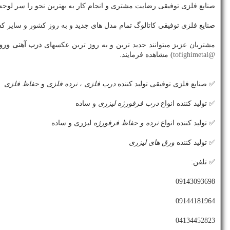
صنایع فلزی توفیقی رضایت مشتری و انجام کار به بهترین نحو را سر لوحه 
صنایع فلزی توفیقی کاتالوگ تمام مدل های جدید و به روز کشور و سایر کشو
مشتریان عزیز میتوانند جدید ترین و به روز ترین عکسهای
درب آهنی ورود
@tofighimetal
) مشاهده فرمایند.
✅ صنایع فلزی توفیقی تولید کننده
درب فلزی
،
نرده فلزی
و
حفاظ فلزی
✅ تولید کننده انواع
درب فرفورژه لیزری
و ساده
✅ تولید کننده انواع
نرده و حفاظ فرفورژه
لیزری و ساده
✅ تولید کننده
ورق های لیزری
✅ تلفن:
09143093698
09144181964
04134452823