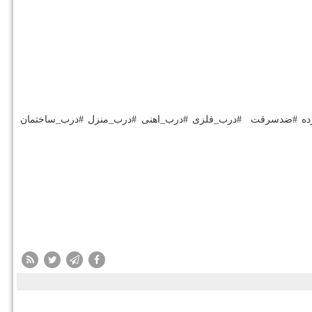
#نرده #ضدسرقت #درب_فلزی #درب_اهنی #درب_منزل #درب_ساختمان