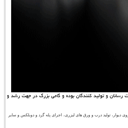
جربه در این صنعت همواره جز بهترین خدمت رسانان و تولید كنندگان بوده و گامی بزرگ در جهت رشد و
وی دیوار، تولید درب و ورق های لیزری، اجرای پله گرد و دوبلکس و سایر