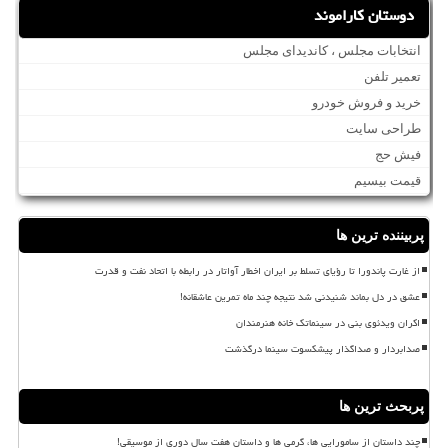
دوستان کاراموند
انتخابات مجلس ، کاندیدای مجلس
تعمیر تلفن
خرید و فروش خودرو
طراحی سایت
فیش حج
قیمت بیسیم
پربیننده ترین ها
از غارت پاندورا تا رؤیای تسلط بر ایران اخطار آواتار در رابطه با اتحاد نفت و قدرت
عشق در دل بماند شنیدنی شد نتیجه چند ماه تمرین عاشقانه!
اکران ویدئوی بنی در سینماتک خانه هنرمندان
صدابردار و صداگذار پیشکسوت سینما درگذشت
پربحث ترین ها
چند داستان از سامورایی ها، گرمی ها و داستان هفت سال دوری از موسیقی!