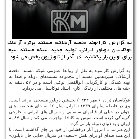
به گزارش کاراموند «قصه آرشاک» مستند پرتره آرشاک
قوکاسیان دوبلور ایرانی، تولید جدید شبکه مستند سیما
برای اولین بار یکشنبه، ۱۶ آذر از تلویزیون پخش می شود.
به گزارش کاراموند به نقل از روابط عمومی شبکه مستند، «قصه
آرشاک» سیزدهمین مستند از مجموعه مستندهای دوبله و صدا به
تهیه کنندگی و کارگردانی ابوالفضل توکلی است و در ۵۷ دقیقه به
جنبه های مختلفی از زندگی کاری استاد قوکاسیان می پردازد.
قوکاسیان (زاده ۶ مهر ۱۳۲۳) نخستین دوبلور مسیحی ایرانی است،
وی در فاصله سالهای ۱۳۳۹ تا اوایل سال ۶۲ به جای شخصیت های
جوان در خیلی از فیلمهای سینمایی و سریال های ایرانی و خارجی
گویندگی کرده است. سپس به کانادا
مهاجرت
می کند و سال ۸۷ به
ایران و به دنیای دوبله بازمی گردد.
این
هنرمند
تا امروز آثار درخشانی از خود بر جای گذاشته است، با
این همه صدای او برای نقش «سعید» در سریال «دایی جان ناپلئون»