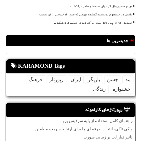
مریم همتیان بازیگر جوان سینما و تئاتر درگذشت
پلیس در جستجوی نویسنده گمشده جهنمی که هیچ راه خروجی از آن نیست!
اسپایدر من از پس ماموریتش برآمد دنیا در دست مرد عنکبوتی
جدیدترین ها
KARAMOND Tags
مد
جشن
بازیگر
ایران
رپورتاژ
فرهنگ
جشنواره
زندگی
رپورتاژهای کاراموند
راهنمای کامل استفاده از پایه سرفیس پرو
واکی تاکی، انتخاب حرفه ای ها برای ارتباط سریع و مطمئن
تاثیر فیلر لب بر زیبایی صورت