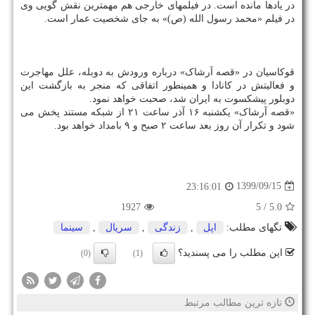
در یادها مانده است. در فیلمهای خارجی هم مهمترین نقش گویی وی
در فیلم «محمد رسول الله (ص)» به جای شخصیت عمار است.
قوکاسیان در «قصه آرشاک» درباره ورودش به دوبله، علل مهاجرت
و فعالیتش در کانادا و همینطور اتفاقی که منجر به بازگشت این
دوبلور پیشکسوت به ایران شد، صحبت خواهد نمود.
«قصه آرشاک» یکشنبه ۱۶ آذر ساعت ۲۱ از شبکه مستند پخش می
شود و تکرار آن روز بعد ساعت ۲ صبح و ۹ بامداد خواهد بود.
1399/09/15
23:16:01
1927
/ 5
5.0
تگهای مطلب:
اپل
,
زندگی
,
سریال
,
سینما
این مطلب را می پسندید؟
(0)
(1)
تازه ترین مطالب مرتبط