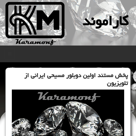
كاراموند
منو
پخش مستند اولین دوبلور مسیحی ایرانی از
تلویزیون