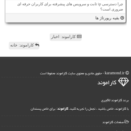
چرا دسترسی ip ثابت و سرویس های پیشرفته برای کاربران حرفه ای
ضروری است؟
بقیه رپورتاژ ها
کاراموند: اخبار
کاراموند: خانه
karamond.ir - حقوق مادی و معنوی سایت كاراموند محفوظ است
كاراموند
برند کاراموند لاکچری
با کاراموند، خاص باشید ، تجمل را تجربه کنید.
کاراموند
: برای خاص پسندان
صفحات كاراموند