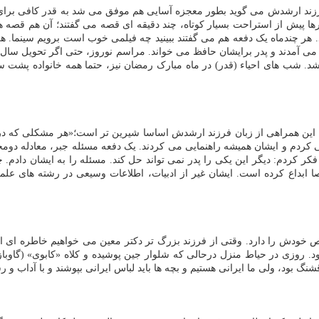
رزند ارشدش می گوید بطور معجزه آسایی هم موفق می شد به قدر کافی برای 
ها پیش از استراحت بسیار کوتاه، چند دقیقه ای قصه می گفتند؛ آن هم قصه ه
 شد. شب های احیاء (قدر) در ماه مبارک رمضان نیز، حتما همه خانواده پشت
ین همراهی از زبان فرزند ارشدش اساسا شیرین تر است؛«هر مشکلی که در اد
 کردم و ایشان همیشه راهنمایی می کردند. یک دفعه مسئله جبر، معادله دو
 کردم: دیگر این یکی را پدر نمی تواند حل کند. مسئله را به ایشان دادم. چ
ا ابداع کرده است. ایشان غیر از ادبیات، اطلاعات وسیعی در رشته های ع
خودش را دارد. وقتی از فرزند بزرگ تر دکتر معین می خواهیم خاطره ای از پدر
ی تدریس و سخنرانی به آمریکا رفته بود. خواهرم ۵ یا ۶ساله بود. روزی در حیاط منزل درحالی که شلوار جین پ
گ بود، ولی ما ایرانی هستیم و بچه ها باید لباس ایرانی بپوشند و با آداب و ر