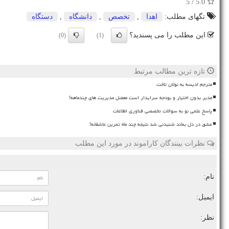
/ 5
5.0
تگهای مطلب:
اهدا
,
تخصص
,
دانشگاه
,
دستگاه
این مطلب را می پسندید؟
(0)
(1)
تازه ترین مطالب مرتبط
مترجم ادیسه به نولان تاخت
مدیر بدون اختیار و بودجه سرایدار است معضل مدیریت های چندماهه!
پاسخ علمی نو به سوالات تخصصی فناوری اطلاعات
عشق در دل بماند شنیدنی شد نتیجه چند ماه تمرین عاشقانه!
نظرات بینندگان کاراموند در مورد این مطلب
نام:
ایمیل:
نظر: