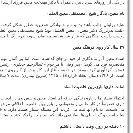
در یکی از روزهای سرد پاییزی، همراه با دکتر مهدخت معین فرزند ارشد ای
نام معین؛ یادگار شیخ «محمدتقی معین العلما»
شاید برایتان جالب باشد بدانید نام خانوادگی «معین» چطور شکل گرفت.
«لقب پدربزرگ دکتر معین، «معین العلما» بود؛ شیخ محمدتقی معین العلم
دوست داشت. هنگامی که قرار شد شناسنامه صادر شود، پدربزرگ با مشورت 
۲۷ سال کار روی فرهنگ معین
استاد معین آثار ماندگاری از خود بر جای گذاشته است. اما بی گمان م
فیش - گردآوری کرده بودند. در حقیقت آغاز این کار پیش از کار روی «بر
است. از ۱۳۳۸ (سال انعقاد قرارداد) تا ۱۳۴۵ (شروع بیماری)، مدت ۷ سال دیگر کار کردند که روی هم ۲۷ سال می شود. ایشان خیلی از روزها ۱۸ ساعت کار می کردند».
امانت داری؛ بارزترین خاصیت استاد
احتمالا بیشتر ما درباره زندگی حرفه ای استاد معین و نقش وی در ادبی
داری خصوصاً در کار علمی و تحقیقاتی را بارزترین خاصیت اخلاقی مرحوم 
می شنیدند، به نام آنها ثبت می کردند. این مسئله بسیار اهمیت دارد. ب
شایع است و گویا خیلی ها اصلا نمی دانند که باید مأخذ را ذکر کنند و استفا
۱۰ دقیقه در روز، وقت داستان داشتیم