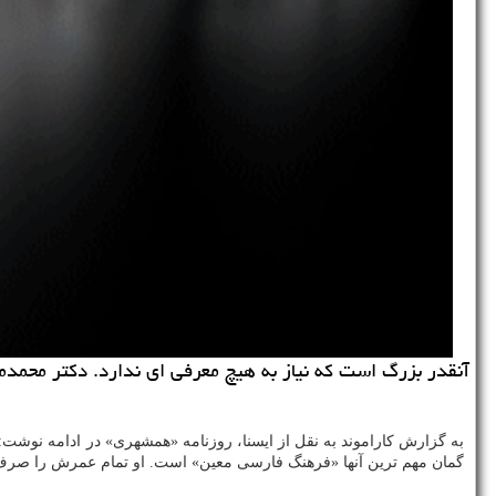
آنقدر بزرگ است که نیاز به هیچ معرفی ای ندارد. دکتر محمدمعی
به گزارش کاراموند به نقل از ایسنا، روزنامه «همشهری» در ادامه نوشت: 
گمان مهم ترین آنها «فرهنگ فارسی معین» است. او تمام عمرش را صرف 