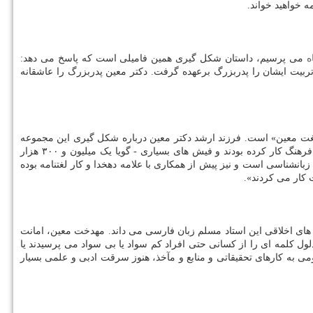
 خواهید خواند.
ه
می پرسیم، داستان شکل گیری همین فامیلی است که پاسخ می دهد:
تربیت ایشان را پدربزرگ برعهده گرفت. دکتر معین پدربزرگ را عاشقانه
 لغت معین» است. فرزند ارشد دکتر معین درباره شکل گیری این مجموعه
منحصربه فرد می گوید: «پدر وقتی با مرحوم «عبدالرحیم جعفری» رئیس انتشارات امیرکبیر قرارداد چاپ فرهنگ را امضا کردند، ۲۰ سال بود که روی فرهنگ کار کرده بودند و فیش های بسیاری - گویا یک میلیون و ۳۰۰ هزار
انشناسی است و نیز پیش از همکاری با علامه دهخدا و کار لغتنامه بوده
 های اخلاقی این استاد مسلم زبان فارسی می داند. مهدخت معین، امانت
ول کلمه ای را از کسانی حتی افراد کم سواد یا بی سواد می پرسیدند یا
می به کارهای تحقیقاتی و منابع و مآخذ، هنوز سرقت ادبی و علمی بسیار