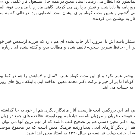
طور که انتظار می رفت، استاد معین در همه حال مشغول کار علمی بود؛«گا
روزنامه ها یادداشت و فیش برداری می کردند. گاهی مادرم با مدیریت فوق الع
ست داشتند. مجموعا ۲یا ۳روز می رفتیم و برمی گشتیم و همین مدت کوتاه برای ایشان تمدد اعصابی 
از به نوشتن می کردند».
انتشار یافته اش تا امروز، آثار چاپ نشده ای هم دارد که فرزند ارشدش خبر خ
 از «حافظ شیرین سخن» تألیف شده و مطالب بدیع و گفته نشده ای درباره مف
دکتر «محمد معین» که حق زیادی به گردن ادبیات فارس
 اما پر از خیر و برکت دکتر محمد معین انداخته ایم. بااینکه تاریخ های روز
به حساب می آیند.
اما این بزرگمرد ادب فارسی، آثار ماندگار دیگری هم از خود به جا گذاشته که
یوشت فریان و مرزبان نامه»، «یادنامه پورداوود»، «قاعده های جمع در زبان ف
 رود. دکتر معین دستی هم بر تصحیح کتب داشته که از مهم ترین آنها می توان
اهدا
شود.