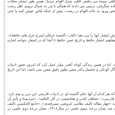
هی سینما می رفتیم، گاهی منزل اقوام نزدیک. همین طور ایشان مجلات
اده شگرفی، ترتیبی می دادند که همگی با پدر به شمال برویم. اهل رشت
بود. درحالی که به محض ورود به خانه اقوام در رشت، پیش از اینکه لباس عوض کنند یا حتی
وش انتشار آنها را می دهد؛«کتاب «گنجینه عرفان (شرح غزل های حافظ)»،
اهیم اشعار حافظ و تاریخ عصر حافظ تا آنجا که در اشعار خواجه اشاره
ی دارد، ۵۳ سال بیشتر عمر نکرد و از این مدت کوتاه عمر، ۴سال و ۷ماهش را هم در کما بود. اما در همین زندگی کوتاه آنقدر مؤثر عمل کرد که امروز تصور ادبیات
گار کودکی و تحصیل دکتر معین بطور دقیق معین نمی باشد، اما این تاریخ
 هر کدام از آنها حکم گنجینه ای در ادبیات فارسی این مرز و بوم دارد.
ارسی»، «شاهان کیانی و هخامنشی در آثار الباقیه»، «مزدیسنا و تأثیر آن
 به «چهار مقاله تالیف نظامی عروضی سمرقندی»، «جامع الحکمتین تالیف
ناصرخسرو»، «شرح قصیده ابوالهیثم» و... اشاره نمود. ترجمه و مقاله هم از دیگر کارهای ادبی پدیدآورنده فرهنگ معین است که در مجموع موجب شد نشان درجه سوم علمی در سال۱۳۱۶، نشان درجه دوم علمی در