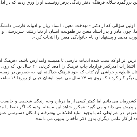
ن بزرگمرد سلاله فرهنگ، دفتر زندگی پرفرازونشیب او را ورق زدیم که در ادامه
 اولین سؤالی که از دکتر «مهدخت معین» استاد زبان و ادبیات فارسی
دانشگا
ا. چون مادر و پدر استاد معین در طفولیت ایشان از دنیا رفتند، سرپرستی و 
محمد و پیشنهاد او، نام خانوادگی معین را انتخاب کرد».
هم ترین اثر او که سبب شده ادبیات فارسی تا همیشه وامدارش باشد، «فرهنگ
هان قاطع» و حواشی آن کتاب که خود فرهنگ جداگانه ای، به خصوص در زمینه زب
ات کشورمان می دانیم اما کمتر کسی از ما درباره وجه زندگی شخصی و خاصیت
پدرش می داند و می گوید: «مکرر شاهد این مسئله بودیم که اگر تلفظ یا مدل
ه خصوص در شرایطی که با وجود منابع اطلاعاتی پیشرفته و امکان دسترسی عمو
ده از کار علمی دیگران بدون ذکر مأخذ را بدیهی می دانند».