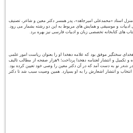
ا منزل استاد «محمدعلی امیرجاهد»، پدر همسر دکتر معین و شاعر، تصنیف
ای ادبیات و موسیقی و همایش های مربوط به این دو رشته بشمار می رود.
اب های کتابخانه تخصصی زبان و ادبیات فارسی نیز بهره برد.
اطمینان دهخدای سختگیر موفق بود که علامه دهخدا او را بعنوان ریاست امور علمی
سازمان لغتنامه برگزید و وصیت کرد او کار تدوین و نشر لغتنامه را انجام دهد. استاد معین در زمان تصدی ریاست لغتنامه، به تنظیم فیش های چاپ نشده و تکمیل و انتشار لغتنامه دهخدا پرداخت؛ ۹هزار صفحه از مطالب تالیف
شعر
نو به دست آمد که در آن دکتر معین را وصی خود تعیین کرده بود.
، انتخاب و انتشار اشعارش را به او بسپارد. همین وصیت سبب شد تا دکتر