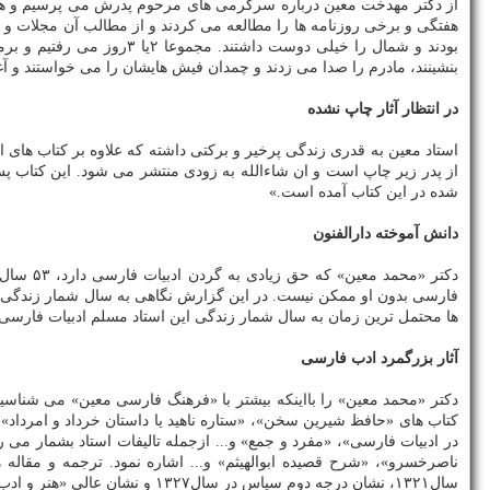
از دکتر مهدخت معین درباره سرگرمی های مرحوم پدرش می پرسیم و همان
هفتگی و برخی روزنامه ها را مطالعه می کردند و از مطالب آن مجلات و 
بودند و شمال را خیلی دو
بنشینند، مادرم را صدا می زدند و چمدان فیش هایشان را می خواستند و آغ
در انتظار آثار چاپ نشده
استاد معین به قدری زندگی پرخیر و برکتی داشته که علاوه بر کتاب های 
از پدر زیر چاپ است و ان شاءالله به زودی منتشر می شود. این کتاب پس
شده در این کتاب آمده است.»
دانش آموخته دارالفنون
فارسی بدون او ممکن نیست. در این گزارش نگاهی به سال شمار زندگی کوتاه
ها محتمل ترین زمان به سال شمار زندگی این استاد مسلم ادبیات فارسی 
آثار بزرگمرد ادب فارسی
دکتر «محمد معین» را بااینکه بیشتر با «فرهنگ فارسی معین» می شناسیم، 
کتاب های «حافظ شیرین سخن»، «ستاره ناهید یا داستان خرداد و امرداد»، «
در ادبیات فارسی»، «مفرد و جمع» و... ازجمله تالیفات استاد بشمار می
سال۱۳۲۱، نشان درجه دوم سپاس در سال۱۳۲۷ و نشان عالی «هنر و ادب» از جانب دولت فرانسه در سال۱۳۴۰ به استاد معین