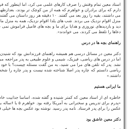
استاد معین تمام وقتش را صرف کارهای علمی می کرد، اما اینطور که ف
دارم که برای برادران و خواهرم که همه از من کوچک تر بودند، بعدازظهر
دید و بازدیدهای نوروزی و هدایا برای ما و بچه های فامیل فراموش نمی
دعاها را تلفظ می کردند، می خواندند».
راهنمای بچه ها در درس
دکتر معین در مسائل درسی هم همیشه راهنمای فرزندانش بود که شنیدن ا
اما در درس های ریاضی، فیزیک، شیمی و علوم طبیعی به پدر مراجعه می
نشد. پدر که تلفن های مرا می شنید، به من گفت مسئله چیست؟ با خود فکر
ریاضی دانستم که چاره پدر اصلا شناخته شده نیست و پدر چاره را شخص
داشتند.»
ما ایرانی هستیم
خاطره ای از استاد معین که کمتر شنیده و گفته شده، اساسا جذابیت خاص 
«پدرم برا
عکس را برای پدر فرستاد. نامه پدر رسید. نوشته بود عکس بچه ها خیلی قشن
دکتر معین عاشق بود