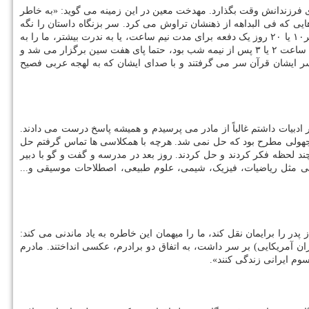
فرزندانش وقت بگذارد. مهدخت معین در این زمینه می گوید: «به خاطر
ایی که فی البداهه از ذهنشان تراوش می کرد. سر بزنگاه داستان را نگه
می داشتند، بقیه را روز بعد می گفتند. ۱۰ دقیقه هر روز داستان می گفتند. هر چندماه یک دفعه هم می گفتند ببینید چه فیلمی خوب است برویم سینما. هر۱۰ یا ۲۰ روز یک دفعه برای مدت نیم ساعت، یا به ندرت بیشتر، ما را به
منزل اقوام نزدیک می بردند. شب های یلدا اقوام نزدیک، همه به منزل ما می آمدند و پدر برایشان حافظ می خواند. مراسم نوروز، حتی اگر تحویل سال ساعت ۲ یا ۳ پس از نیمه شب بود، حتما پای هفت سین برگزار می شد و
 سر ایشان قرآن سر می گرفتند و با صدای ایشان که به لهجه عربی فصیح
بیات داشتم غالباً از مادر می پرسیدم و همیشه پاسخ درست می دادند.
مجهولی مطرح بود که حل نمی شد. هرچه با همکلاسی ها تماس گرفتم حل
ند لحظه فکر کردند و حل کردند. روز بعد در مدرسه و گفت و گو با دبیر
لمی مثل ریاضیات، فیزیک، شیمی، علوم طبیعی، اصطلاحات موسیقی و...
 را برایمان نقل کند، ما را میهمان این خاطره به یاد ماندنی می کند:
وشیده و کلاه «کابوی» (گاوبازان آمریکایی) بر سر داشت، به اتفاق دو برادرم، عکسی انداختند. مادرم
سوم ایرانی زندگی کنند».