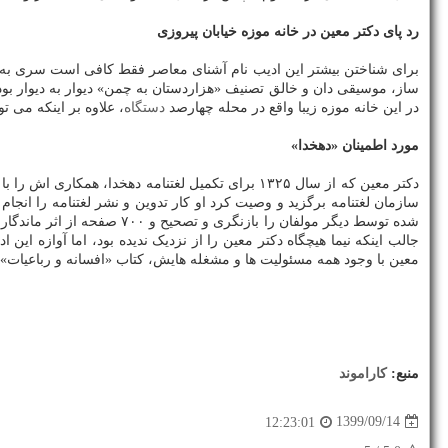
رد پای دکتر معین در خانه موزه خیابان پیروزی
برای شناختن بیشتر این ادیب نام آشنای معاصر فقط کافی است سری به خان
ساز، موسیقی دان و خالق تصنیف «هزاردستان به چمن» دیوار به دیوار بود
در این خانه موزه زیبا واقع در محله چهارصد
دستگاه
، علاوه بر اینکه می 
مورد اطمینان «دهخدا»
دکتر معین که از سال ۱۳۲۵ برای تکمیل لغتنامه دهخ
شده توسط دیگر مولفان را بازنگری و تصحیح و ۷۰۰ صفحه از اثر ماندگار دهخدا را شخصا تالیف کرد. در سال ۱۳۳۸ نیز وصیت نامه ای از «نیمایوشیج» پدر
جالب اینکه نیما هیچگاه دکتر معین را از نزدیک ندیده بود، اما آوازه ا
معین با وجود همه مسئولیت ها و مشغله هایش، کتاب «افسانه و رباعیات» شامل منظومه افسانه و ۲۶۱رباعی نیما 
منبع:
كاراموند
1399/09/14
12:23:01