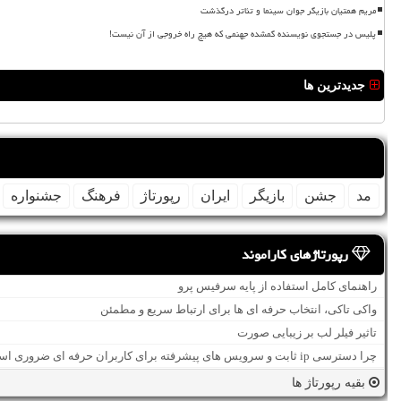
مریم همتیان بازیگر جوان سینما و تئاتر درگذشت
پلیس در جستجوی نویسنده گمشده جهنمی که هیچ راه خروجی از آن نیست!
جدیدترین ها
مد
جشن
بازیگر
ایران
رپورتاژ
فرهنگ
جشنواره
رپورتاژهای کاراموند
راهنمای کامل استفاده از پایه سرفیس پرو
واکی تاکی، انتخاب حرفه ای ها برای ارتباط سریع و مطمئن
تاثیر فیلر لب بر زیبایی صورت
چرا دسترسی ip ثابت و سرویس های پیشرفته برای کاربران حرفه ای ضروری است؟
بقیه رپورتاژ ها