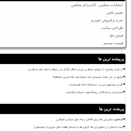
انتخابات مجلس ، کاندیدای مجلس
تعمیر تلفن
خرید و فروش خودرو
طراحی سایت
فیش حج
قیمت بیسیم
پربیننده ترین ها
از غارت پاندورا تا رؤیای تسلط بر ایران اخطار آواتار در رابطه با اتحاد نفت و قدرت
عشق در دل بماند شنیدنی شد نتیجه چند ماه تمرین عاشقانه!
اکران ویدئوی بنی در سینماتک خانه هنرمندان
صدابردار و صداگذار پیشکسوت سینما درگذشت
پربحث ترین ها
هیاهوی سلبریتی ها برای قاتلان زنده سوز میدان علیخانی
چند داستان از سامورایی ها، گرمی ها و داستان هفت سال دوری از موسیقی!