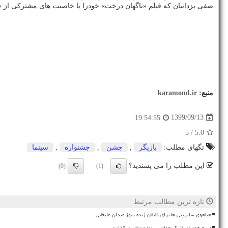
صفی یزدانیان که فیلم «ناگهان درخت» خودرا با خاصیت های مشترکی از 
منبع:
karamond.ir
1399/09/13
19:54:55
/ 5
5.0
تگهای مطلب:
بازیگر
,
جشن
,
جشنواره
,
سینما
این مطلب را می پسندید؟
(0)
(1)
تازه ترین مطالب مرتبط
هیاهوی سلبریتی ها برای قاتلان زنده سوز میدان علیخانی
مریم همتیان بازیگر جوان سینما و تئاتر درگذشت