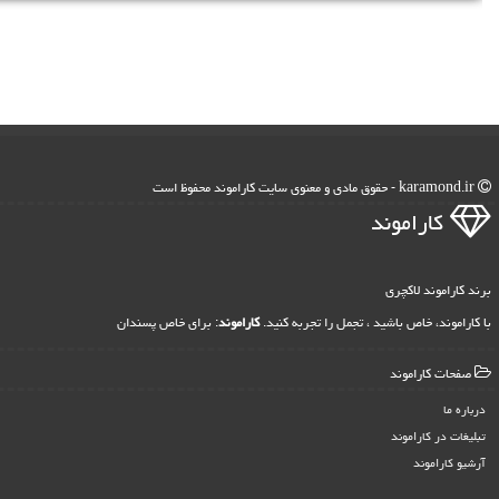
karamond.ir - حقوق مادی و معنوی سایت كاراموند محفوظ است
كاراموند
برند کاراموند لاکچری
با کاراموند، خاص باشید ، تجمل را تجربه کنید.
کاراموند
: برای خاص پسندان
صفحات كاراموند
درباره ما
تبلیغات در كاراموند
آرشیو كاراموند