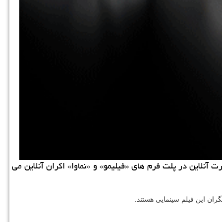
كاراموند: فیلم سینمایی «ناگهان درخت» به نویسندگی وكارگردانی صفی یزدانیان و تهیه كنندگی پیمان معادی از 17 آذرماه به صورت آنلاین در پلت فرم های ‎«فیلیمو» و ‎«نماوا» اكران آنلاین می
گران این فیلم سینمایی هستند.